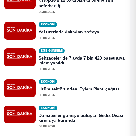
Sarıgöl’de av köpeklerine kuduz aşısı
seferberliği
06.08.2026
EKONOMI
Yol üzerinde dalından sofraya
06.08.2026
EGE GUNDEMİ
Şehzadeler’de 7 ayda 7 bin 420 başvuruya
işlem yapıldı
06.08.2026
EKONOMI
Üzüm sektöründen ’Eylem Planı’ çağrısı
06.08.2026
EKONOMI
Domatesler güneşle buluştu, Gediz Ovası
kırmızıya büründü
06.08.2026