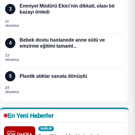
Emniyet Müdürü Ekici’nin dikkati, olası bir
3
kazayı önledi
11
okunma
Bebek dostu hastanede anne sütü ve
4
emzirme eğitimi tamaml...
23
okunma
5
Plastik atıklar sanata dönüştü
24
okunma
En Yeni Haberler
SAĞLIK