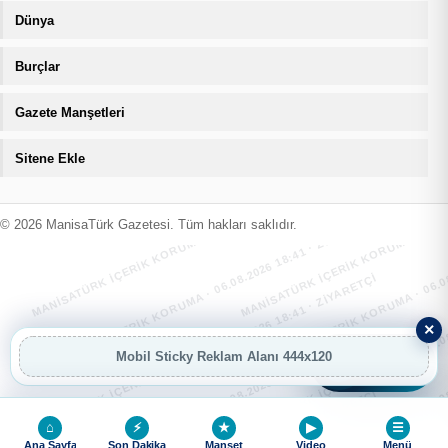
Dünya
Burçlar
Gazete Manşetleri
Sitene Ekle
MANİSATÜRK İÇERİK KORUMA · 06.08.2026 18:41 · ZIYARETÇI
MANİSATÜRK İÇERİK KORUMA · 06.08
MANİSATÜRK İÇERİK KORUMA · 06.08.2026 18:41 · ZIYARETÇI
MANİSATÜRK İÇERİK KORUMA · 06.08
© 2026 ManisaTürk Gazetesi. Tüm hakları saklıdır.
MANİSATÜRK İÇERİK KORUMA · 06.08.2026 18:41 · ZIYARETÇI
MANİSATÜRK İÇERİK KORUMA · 06.08
×
MANİSATÜRK İÇERİK KORUMA · 06.08.2026 18:41 · ZIYARETÇI
MANİSATÜRK İÇERİK KORUMA · 06.08
Mobil Sticky Reklam Alanı 444x120
AI
AI Asistan
⌂
⚡
★
▶
☰
Ana Sayfa
Son Dakika
Manşet
Video
Menü