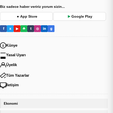
Biz sadece haber veririz yorum sizin...
App Store
Google Play
●
▶
f
x
▶
☘
t
◎
in
g
Künye
Yasal Uyarı
Üyelik
Tüm Yazarlar
İletişim
Ekonomi