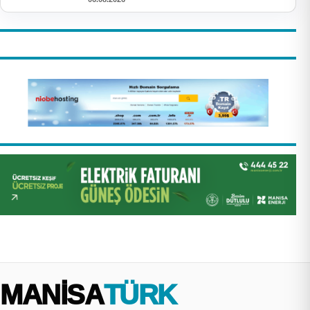
MANİSA
TÜRK