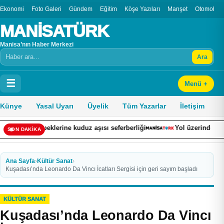
Ekonomi
Foto Galeri
Gündem
Eğitim
Köşe Yazıları
Manşet
Otomobil
MANİSATÜRK
Manisa’nın Haber Merkezi
Ara
Arama
☰
Menü +
Künye
Yasal Uyarı
Üyelik
Tüm Yazarlar
İletişim
öpeklerine kuduz aşısı seferberliği
Yol üzerinde dalından sofray
SON DAKİKA
Ana Sayfa
›
Kültür Sanat
›
Kuşadası’nda Leonardo Da Vincı İcatları Sergisi için geri sayım başladı
KÜLTÜR SANAT
Kuşadası’nda Leonardo Da Vincı