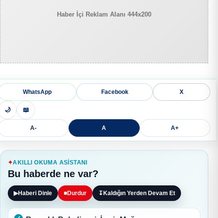
Haber İçi Reklam Alanı 444x200
WhatsApp
Facebook
X
🌙
📖
A-
A
A+
AKILLI OKUMA ASISTANI
Bu haberde ne var?
▶
Haberi Dinle
■
Durdur
↧
Kaldığın Yerden Devam Et