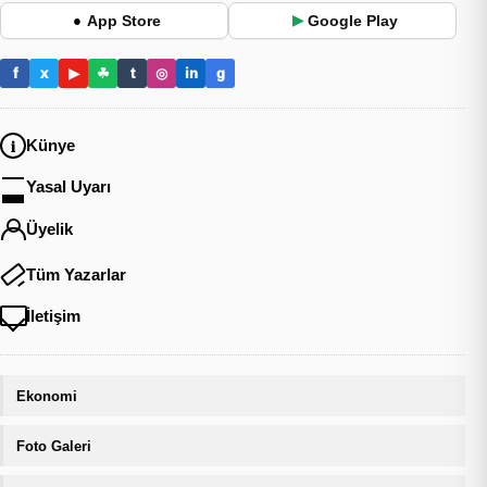
App Store
Google Play
●
▶
f
x
▶
☘
t
◎
in
g
Künye
Yasal Uyarı
Üyelik
Tüm Yazarlar
İletişim
Ekonomi
Foto Galeri