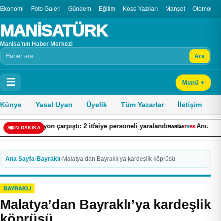
Ekonomi
Foto Galeri
Gündem
Eğitim
Köşe Yazıları
Manşet
Otomobil
MANİSATÜRK
Manisa’nın Haber Merkezi
Ara
Arama
☰
Menü +
Künye
Yasal Uyarı
Üyelik
Tüm Yazarlar
İletişim
amyon çarpıştı: 2 itfaiye personeli yaralandı
Anız yangını kazaya n
SON DAKİKA
Ana Sayfa
›
Bayraklı
›
Malatya’dan Bayraklı’ya kardeşlik köprüsü
BAYRAKLI
Malatya’dan Bayraklı’ya kardeşlik
köprüsü