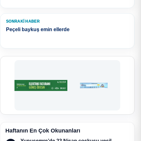
SONRAKI HABER
Peçeli baykuş emin ellerde
Haftanın En Çok Okunanları
Yunusemre’de 23 Nisan coşkusu yeşil