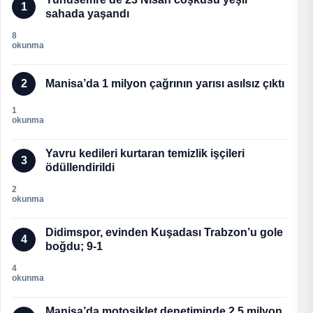
1
sahada yaşandı
8
okunma
2
Manisa’da 1 milyon çağrının yarısı asılsız çıktı
1
okunma
Yavru kedileri kurtaran temizlik işçileri
3
ödüllendirildi
2
okunma
Didimspor, evinden Kuşadası Trabzon’u gole
4
boğdu; 9-1
4
okunma
Manisa’da motosiklet denetiminde 2,5 milyon