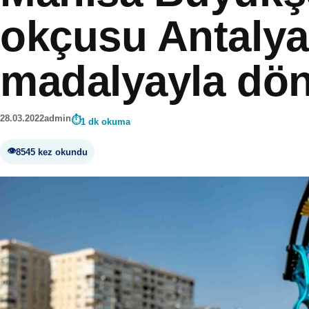
okçusu Antalya
madalyayla dö
28.03.2022
admin
1 dk okuma
8545 kez okundu