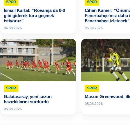
SPOR
SPOR
İsmail Kartal: “Rövanşa da 0-0
Cihan Kamer: “Önümü
gibi giderek turu geçmek
Fenerbahçe’miz daha i
istiyoruz”
Fenerbahçe izletecek”
06.08.2026
05.08.2026
SPOR
SPOR
Galatasaray, yeni sezon
Mason Greenwood, ilk 
hazırlıklarını sürdürdü
05.08.2026
05.08.2026