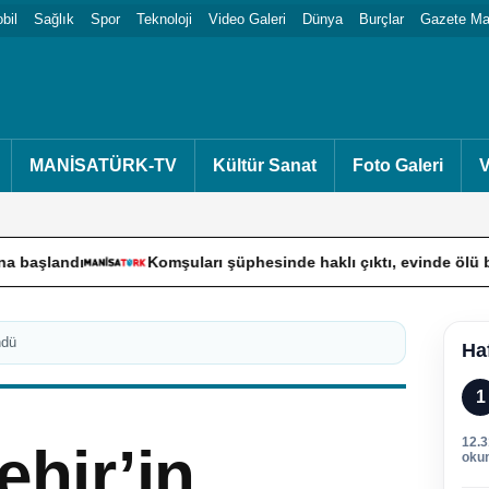
bil
Sağlık
Spor
Teknoloji
Video Galeri
Dünya
Burçlar
Gazete Man
MANİSATÜRK-TV
Kültür Sanat
Foto Galeri
V
Komşuları şüphesinde haklı çıktı, evinde ölü bulundu
ndü
Ha
1
12.
hir’in
oku