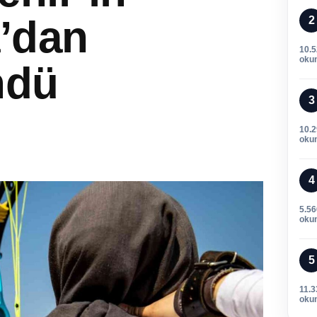
’dan
2
10.
oku
ndü
3
10.
oku
4
5.56
oku
5
11.3
oku