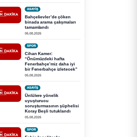
ASAYİŞ
Bahçelievler’de çöken
binada arama çalışmaları
tamamlandı
06.08.2026
SPOR
Cihan Kamer:
“Önümüzdeki hafta
Fenerbahçe’miz daha iyi
bir Fenerbahçe izletecek”
05.08.2026
ASAYİŞ
Ünlülere yönelik
uyuşturucu
soruşturmasının şüphelisi
Koray Beşli tutuklandı
05.08.2026
SPOR