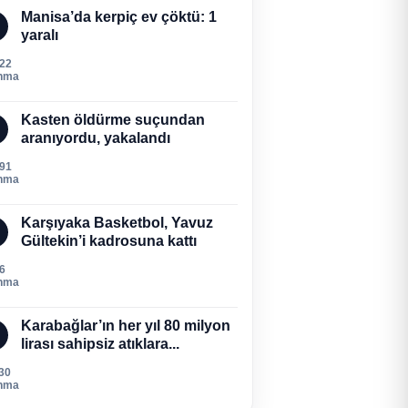
Manisa’da kerpiç ev çöktü: 1
yaralı
522
nma
Kasten öldürme suçundan
aranıyordu, yakalandı
291
nma
Karşıyaka Basketbol, Yavuz
Gültekin’i kadrosuna kattı
6
nma
Karabağlar’ın her yıl 80 milyon
lirası sahipsiz atıklara...
30
nma