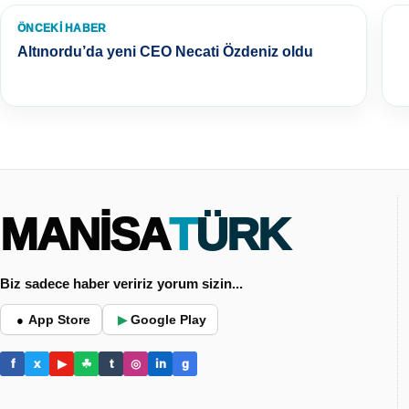
ÖNCEKI HABER
Altınordu’da yeni CEO Necati Özdeniz oldu
MANİSA
TÜRK
Biz sadece haber veririz yorum sizin...
App Store
Google Play
●
▶
f
x
▶
☘
t
◎
in
g