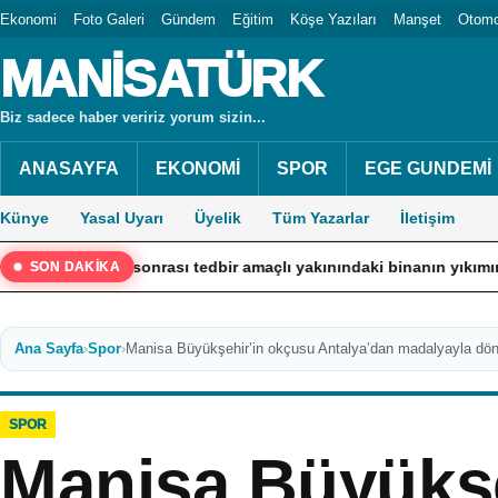
Ekonomi
Foto Galeri
Gündem
Eğitim
Köşe Yazıları
Manşet
Otomo
MANİSATÜRK
Biz sadece haber veririz yorum sizin...
ANASAYFA
EKONOMİ
SPOR
EGE GUNDEMİ
Künye
Yasal Uyarı
Üyelik
Tüm Yazarlar
İletişim
na sonrası tedbir amaçlı yakınındaki binanın yıkımına başlandı
SON DAKİKA
Ana Sayfa
›
Spor
›
Manisa Büyükşehir’in okçusu Antalya’dan madalyayla dö
SPOR
Manisa Büyükşe