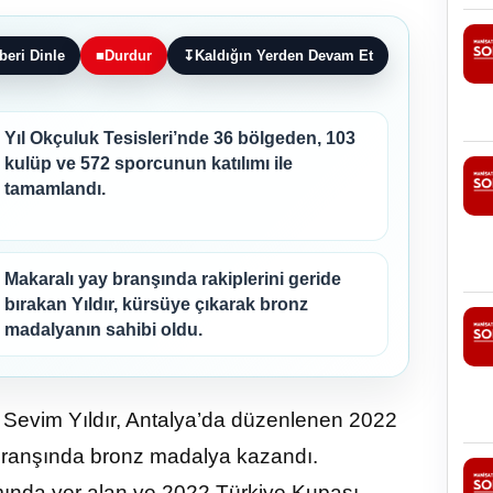
beri Dinle
■
Durdur
↧
Kaldığın Yerden Devam Et
Yıl Okçuluk Tesisleri’nde 36 bölgeden, 103
kulüp ve 572 sporcunun katılımı ile
tamamlandı.
Makaralı yay branşında rakiplerini geride
bırakan Yıldır, kürsüye çıkarak bronz
madalyanın sahibi oldu.
 Sevim Yıldır, Antalya’da düzenlenen 2022
branşında bronz madalya kazandı.
ında yer alan ve 2022 Türkiye Kupası