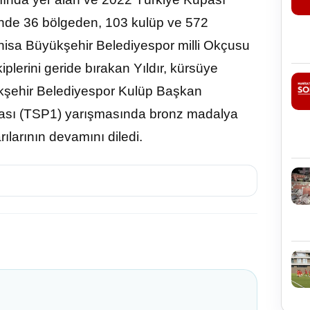
i’nde 36 bölgeden, 103 kulüp ve 572
nisa Büyükşehir Belediyespor milli Okçusu
plerini geride bırakan Yıldır, kürsüye
kşehir Belediyespor Kulüp Başkan
pası (TSP1) yarışmasında bronz madalya
ılarının devamını diledi.