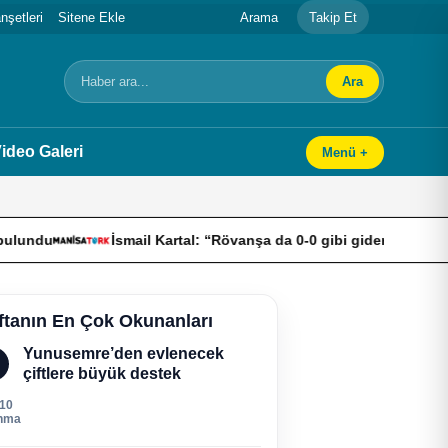
şetleri
Sitene Ekle
Arama
Takip Et
Ara
Arama
ideo Galeri
Menü +
İsmail Kartal: “Rövanşa da 0-0 gibi giderek turu geçmek istiyor
ftanın En Çok Okunanları
Yunusemre’den evlenecek
çiftlere büyük destek
310
nma