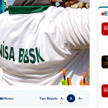
E
📖
Okuma
Yazı Boyutu
A-
A
A+