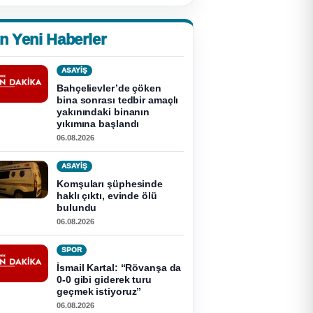
n Yeni Haberler
ASAYİŞ
Bahçelievler’de çöken
bina sonrası tedbir amaçlı
yakınındaki binanın
yıkımına başlandı
06.08.2026
ASAYİŞ
Komşuları şüphesinde
haklı çıktı, evinde ölü
bulundu
06.08.2026
SPOR
İsmail Kartal: “Rövanşa da
0-0 gibi giderek turu
geçmek istiyoruz”
06.08.2026