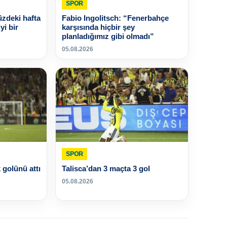
SPOR
zdeki hafta
Fabio Ingolitsch: “Fenerbahçe
yi bir
karşısında hiçbir şey
planladığımız gibi olmadı”
05.08.2026
SPOR
golünü attı
Talisca’dan 3 maçta 3 gol
05.08.2026