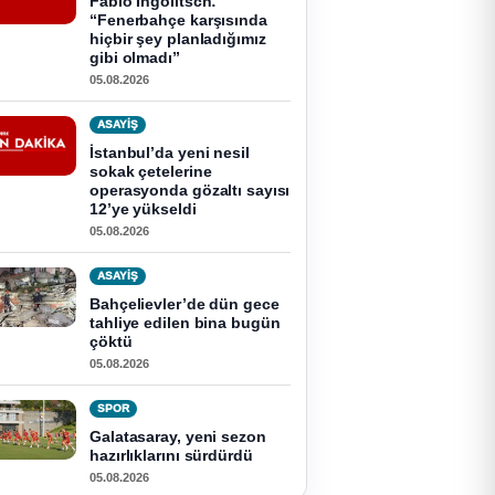
Fabio Ingolitsch:
“Fenerbahçe karşısında
hiçbir şey planladığımız
gibi olmadı”
05.08.2026
ASAYİŞ
İstanbul’da yeni nesil
sokak çetelerine
operasyonda gözaltı sayısı
12’ye yükseldi
05.08.2026
ASAYİŞ
Bahçelievler’de dün gece
tahliye edilen bina bugün
çöktü
05.08.2026
SPOR
Galatasaray, yeni sezon
hazırlıklarını sürdürdü
05.08.2026