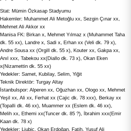
Stat: Mümin Özkasap Stadyumu
Hakemler: Muhammet Ali Metoğlu xx, Sezgin Çınar xx,
Mehmet Ali Akkor xx
Manisa FK: Birkan x, Mehmet Yılmaz x (Muhammet Taha
dk. 55 xx), Landre x, Sadi x, Erhan xx (Veli dk. 79 x),
Andre Sousa xx (Orgill dk. 55 x), Kouter xx, Gakpa xx,
Anıl xxx, Tabekou xx(Diallo dk. 73 x), Okan Eken
x(Nizamettin dk. 55 xx)
Yedekler: Samet, Kubilay, Selim, Yiğit
Teknik Direktör: Turgay Altay
İstanbulspor: Alperen xx, Oğuzhan xx, Ologo xx, Mehmet
Yeşil xx, Ali xx, Ferhat xx (Cajic dk. 78 xxx), Berkay xx
(Topalli dk. 46 xx), Muammer xx (Eslem dk. 46 xx),
Melih xx, Ethemi xx(Tuncer dk. 85 ?), İbrahim xxx(Emir
Kaan dk. 78 x)
Yedekler: Ljubic, Okan Erdoğan, Fatih, Yusuf Ali