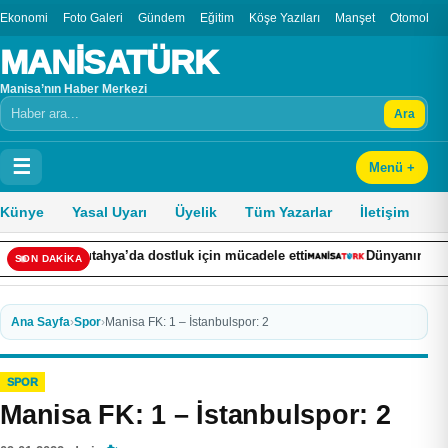
Ekonomi
Foto Galeri
Gündem
Eğitim
Köşe Yazıları
Manşet
Otomobil
MANİSATÜRK
Manisa’nın Haber Merkezi
Ara
Arama
☰
Menü +
Künye
Yasal Uyarı
Üyelik
Tüm Yazarlar
İletişim
 Kütahya’da dostluk için mücadele etti
Dünyanın çantası İzmir
SON DAKİKA
Ana Sayfa
›
Spor
›
Manisa FK: 1 – İstanbulspor: 2
SPOR
Manisa FK: 1 – İstanbulspor: 2