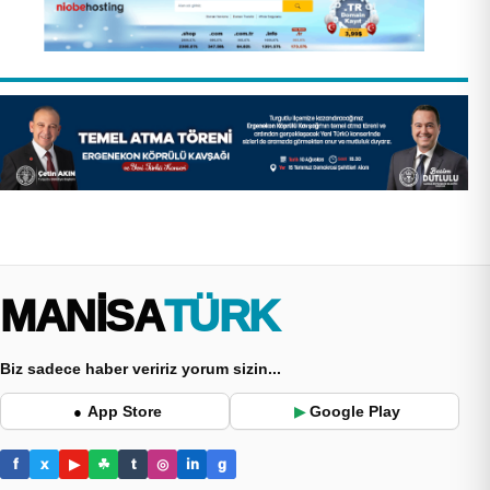
MANİSA
TÜRK
Biz sadece haber veririz yorum sizin...
App Store
Google Play
●
▶
f
x
▶
☘
t
◎
in
g