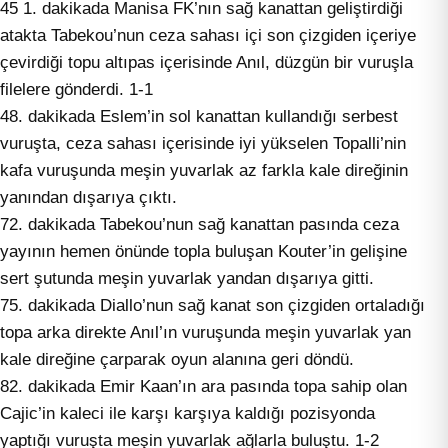
45 1. dakikada Manisa FK’nın sağ kanattan geliştirdiği
atakta Tabekou’nun ceza sahası içi son çizgiden içeriye
çevirdiği topu altıpas içerisinde Anıl, düzgün bir vuruşla
filelere gönderdi. 1-1
48. dakikada Eslem’in sol kanattan kullandığı serbest
vuruşta, ceza sahası içerisinde iyi yükselen Topalli’nin
kafa vuruşunda meşin yuvarlak az farkla kale direğinin
yanından dışarıya çıktı.
72. dakikada Tabekou’nun sağ kanattan pasında ceza
yayının hemen önünde topla buluşan Kouter’in gelişine
sert şutunda meşin yuvarlak yandan dışarıya gitti.
75. dakikada Diallo’nun sağ kanat son çizgiden ortaladığı
topa arka direkte Anıl’ın vuruşunda meşin yuvarlak yan
kale direğine çarparak oyun alanına geri döndü.
82. dakikada Emir Kaan’ın ara pasında topa sahip olan
Cajic’in kaleci ile karşı karşıya kaldığı pozisyonda
yaptığı vuruşta meşin yuvarlak ağlarla buluştu. 1-2