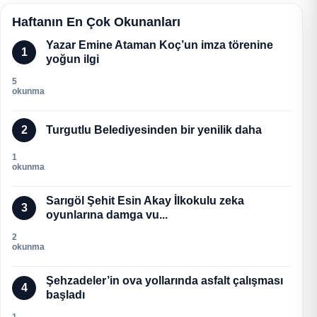
Haftanın En Çok Okunanları
Yazar Emine Ataman Koç’un imza törenine
1
yoğun ilgi
5
okunma
2
Turgutlu Belediyesinden bir yenilik daha
1
okunma
Sarıgöl Şehit Esin Akay İlkokulu zeka
3
oyunlarına damga vu...
2
okunma
Şehzadeler’in ova yollarında asfalt çalışması
4
başladı
1