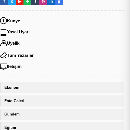
f
x
▶
☘
t
◎
in
g
Künye
Yasal Uyarı
Üyelik
Tüm Yazarlar
İletişim
Ekonomi
Foto Galeri
Gündem
Eğitim