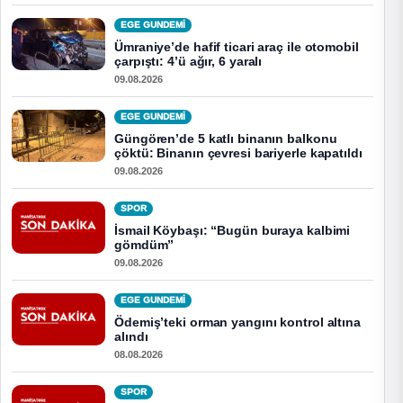
EGE GUNDEMİ
Ümraniye’de hafif ticari araç ile otomobil
çarpıştı: 4’ü ağır, 6 yaralı
09.08.2026
EGE GUNDEMİ
Güngören’de 5 katlı binanın balkonu
çöktü: Binanın çevresi bariyerle kapatıldı
09.08.2026
SPOR
İsmail Köybaşı: “Bugün buraya kalbimi
gömdüm”
09.08.2026
EGE GUNDEMİ
Ödemiş’teki orman yangını kontrol altına
alındı
08.08.2026
SPOR