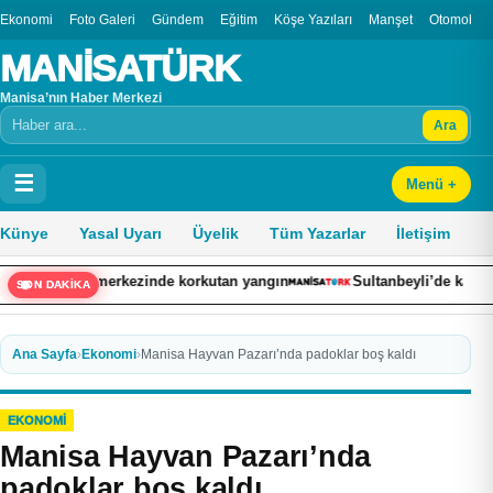
Ekonomi
Foto Galeri
Gündem
Eğitim
Köşe Yazıları
Manşet
Otomobil
MANİSATÜRK
Manisa’nın Haber Merkezi
Ara
Arama
☰
Menü +
Künye
Yasal Uyarı
Üyelik
Tüm Yazarlar
İletişim
eriş merkezinde korkutan yangın
Sultanbeyli’de kaza yapan otomo
SON DAKİKA
Ana Sayfa
›
Ekonomi
›
Manisa Hayvan Pazarı’nda padoklar boş kaldı
EKONOMI
Manisa Hayvan Pazarı’nda
padoklar boş kaldı