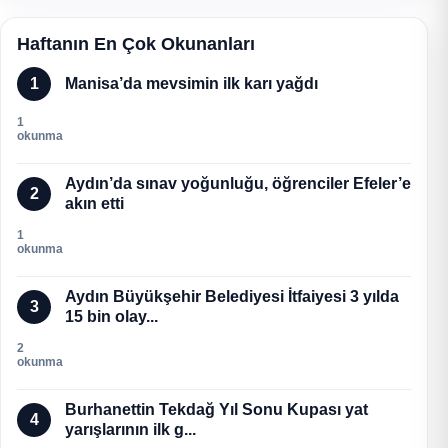
Haftanın En Çok Okunanları
1
Manisa’da mevsimin ilk karı yağdı
1
okunma
Aydın’da sınav yoğunluğu, öğrenciler Efeler’e
2
akın etti
1
okunma
Aydın Büyükşehir Belediyesi İtfaiyesi 3 yılda
3
15 bin olay...
2
okunma
Burhanettin Tekdağ Yıl Sonu Kupası yat
4
yarışlarının ilk g...