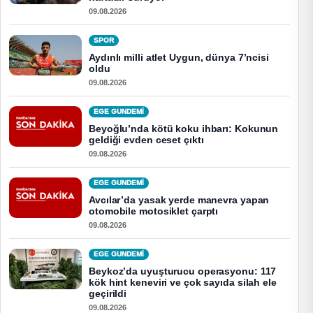
09.08.2026
SPOR
Aydınlı milli atlet Uygun, dünya 7’ncisi
oldu
09.08.2026
EGE GUNDEMİ
Beyoğlu’nda kötü koku ihbarı: Kokunun
geldiği evden ceset çıktı
09.08.2026
EGE GUNDEMİ
Avcılar’da yasak yerde manevra yapan
otomobile motosiklet çarptı
09.08.2026
EGE GUNDEMİ
Beykoz’da uyuşturucu operasyonu: 117
kök hint keneviri ve çok sayıda silah ele
geçirildi
09.08.2026