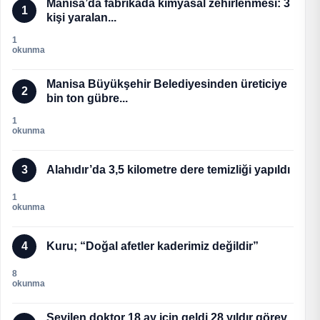
Manisa’da fabrikada kimyasal zehirlenmesi: 3
1
kişi yaralan...
1
okunma
Manisa Büyükşehir Belediyesinden üreticiye
2
bin ton gübre...
1
okunma
3
Alahıdır’da 3,5 kilometre dere temizliği yapıldı
1
okunma
4
Kuru; “Doğal afetler kaderimiz değildir”
8
okunma
Sevilen doktor 18 ay için geldi 28 yıldır görev