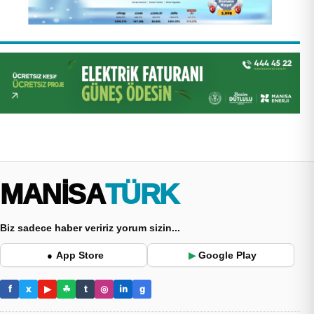
MANİSA
TÜRK
Biz sadece haber veririz yorum sizin...
App Store
Google Play
●
▶
f
x
▶
☘
t
◎
in
g