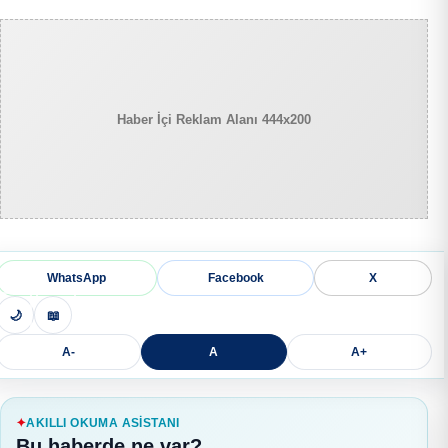
Haber İçi Reklam Alanı 444x200
WhatsApp
Facebook
X
🌙
📖
A-
A
A+
AKILLI OKUMA ASISTANI
Bu haberde ne var?