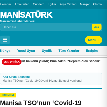
Ekonomi
Foto Galeri
Gündem
Eğitim
Köşe Yazıları
Manşet
Otomobil
MANİSATÜRK
Manisa’nın Haber Merkezi
Ara
Arama
☰
Menü +
Künye
Yasal Uyarı
Üyelik
Tüm Yazarlar
İletişim
anın balkonu yıkıldı; Bina sakini “Deprem oldu sandık” dedi
Suç
SON DAKİKA
Ana Sayfa
›
Ekonomi
›
Manisa TSO’nun ‘Covid-19 Güvenli Hizmet Belgesi’ yenilendi
EKONOMI
Manisa TSO’nun ‘Covid-19