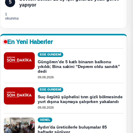
5
yapıyor
1
okunma
En Yeni Haberler
EGE GUNDEMİ
Güngören’de 5 katlı binanın balkonu
yıkıldı; Bina sakini “Deprem oldu sandık”
dedi
09.08.2026
EGE GUNDEMİ
Suç örgütü şüphelisi tırın gizli bölmesinde
yurt dışına kaçmaya çalışırken yakalandı
09.08.2026
GENEL
Aydın’da üreticilerle buluşmalar 85
haftadır sürüyor