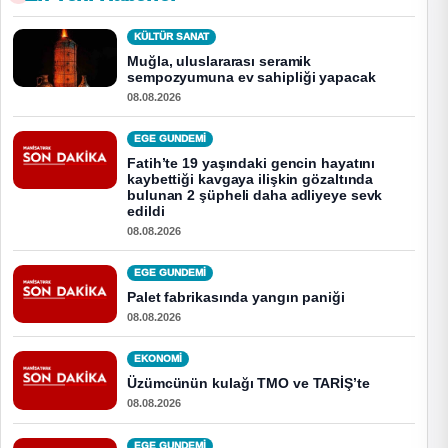
KÜLTÜR SANAT
Muğla, uluslararası seramik
sempozyumuna ev sahipliği yapacak
08.08.2026
EGE GUNDEMİ
Fatih’te 19 yaşındaki gencin hayatını
kaybettiği kavgaya ilişkin gözaltında
bulunan 2 şüpheli daha adliyeye sevk
edildi
08.08.2026
EGE GUNDEMİ
Palet fabrikasında yangın paniği
08.08.2026
EKONOMI
Üzümcünün kulağı TMO ve TARİŞ’te
08.08.2026
EGE GUNDEMİ