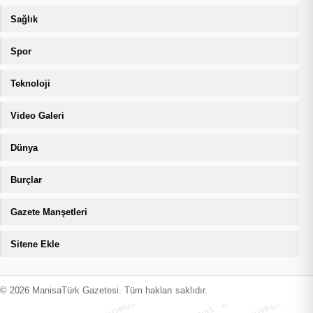
Sağlık
Spor
Teknoloji
Video Galeri
Dünya
Burçlar
Gazete Manşetleri
Sitene Ekle
MANİSATÜRK İÇERİK KORUMA · 08.08.2026 14:51 · ZIYARETÇI
MANİSATÜRK İÇERİK KORUMA · 08.08
© 2026 ManisaTürk Gazetesi. Tüm hakları saklıdır.