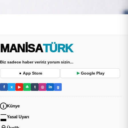
MANİSA
TÜRK
Biz sadece haber veririz yorum sizin...
App Store
Google Play
●
▶
f
x
▶
☘
t
◎
in
g
Künye
Yasal Uyarı
Üyelik