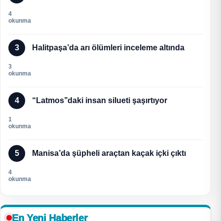
4
okunma
3
Halitpaşa’da arı ölümleri inceleme altında
3
okunma
4
“Latmos’’daki insan silueti şaşırtıyor
1
okunma
5
Manisa’da şüpheli araçtan kaçak içki çıktı
4
okunma
En Yeni Haberler