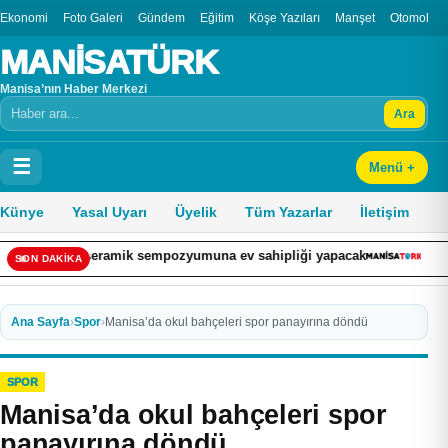
Ekonomi
Foto Galeri
Gündem
Eğitim
Köşe Yazıları
Manşet
Otomobil
MANİSATÜRK
Manisa’nın Haber Merkezi
Ara
Arama
☰
Menü +
Künye
Yasal Uyarı
Üyelik
Tüm Yazarlar
İletişim
sı seramik sempozyumuna ev sahipliği yapacak
Fatih’te 19 yaşı
SON DAKİKA
Ana Sayfa
›
Spor
›
Manisa’da okul bahçeleri spor panayırına döndü
SPOR
Manisa’da okul bahçeleri spor
panayırına döndü