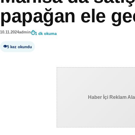
papağan ele geç
10.11.2024
admin
1 dk okuma
5 kez okundu
Haber İçi Reklam Al