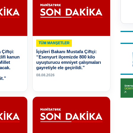
TÜM MANŞETLER
 Çiftçi:
İçişleri Bakanı Mustafa Çiftçi:
lifi kanun
“Esenyurt ilçemizde 800 kilo
illet
uyuşturucu emniyet çalışmaları
acak.
gayretiyle ele geçirildi.”
08.08.2026
t.”