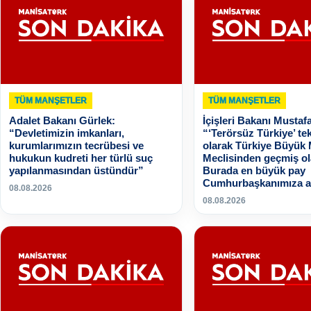
TÜM MANŞETLER
TÜM MANŞETLER
Adalet Bakanı Gürlek:
İçişleri Bakanı Mustafa
“Devletimizin imkanları,
“‘Terörsüz Türkiye’ tek
kurumlarımızın tecrübesi ve
olarak Türkiye Büyük M
hukukun kudreti her türlü suç
Meclisinden geçmiş ol
yapılanmasından üstündür”
Burada en büyük pay
Cumhurbaşkanımıza ai
08.08.2026
08.08.2026