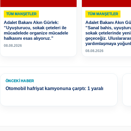
TÜM MANŞETLER
TÜM MANŞETLER
Adalet Bakanı Akın Gürlek:
Adalet Bakanı Akın Gü
“Uyuşturucu, sokak çeteleri ile
“Sanal bahis, uyuştur
mücadelede organize mücadele
sokak çetelerinde yeni
halkasını esas alıyoruz.”
geçeceğiz. Uluslararas
yardımlaşmaya yoğunl
08.08.2026
08.08.2026
ÖNCEKI HABER
Otomobil hafriyat kamyonuna çarptı: 1 yaralı