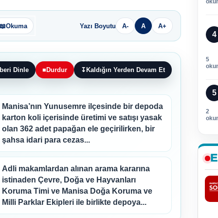
oku
📖
Okuma
Yazı Boyutu
A-
A
A+
4
5
oku
beri Dinle
■
Durdur
↧
Kaldığın Yerden Devam Et
5
Manisa’nın Yunusemre ilçesinde bir depoda
2
karton koli içerisinde üretimi ve satışı yasak
oku
olan 362 adet papağan ele geçirilirken, bir
şahsa idari para cezas...
E
Adli makamlardan alınan arama kararına
istinaden Çevre, Doğa ve Hayvanları
Koruma Timi ve Manisa Doğa Koruma ve
Milli Parklar Ekipleri ile birlikte depoya...