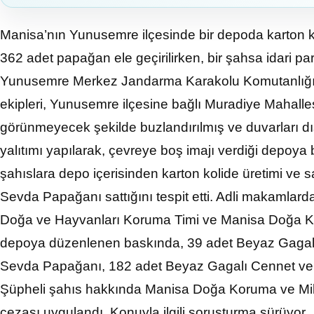
Manisa’nın Yunusemre ilçesinde bir depoda karton kol
362 adet papağan ele geçirilirken, bir şahsa idari pa
Yunusemre Merkez Jandarma Karakolu Komutanlığı
ekipleri, Yunusemre ilçesine bağlı Muradiye Mahallesi’
görünmeyecek şekilde buzlandırılmış ve duvarları d
yalıtımı yapılarak, çevreye boş imajı verdiği depoya bel
şahıslara depo içerisinden karton kolide üretimi ve
Sevda Papağanı sattığını tespit etti. Adli makamlar
Doğa ve Hayvanları Koruma Timi ve Manisa Doğa Koruma
depoya düzenlenen baskında, 39 adet Beyaz Gagal
Sevda Papağanı, 182 adet Beyaz Gagalı Cennet ve S
Şüpheli şahıs hakkında Manisa Doğa Koruma ve Milli 
cezası uygulandı. Konuyla ilgili soruşturma sürüyor.