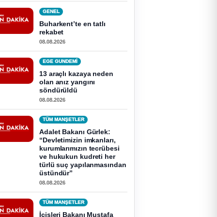
GENEL
Buharkent’te en tatlı
rekabet
08.08.2026
EGE GUNDEMİ
13 araçlı kazaya neden
olan anız yangını
söndürüldü
08.08.2026
TÜM MANŞETLER
Adalet Bakanı Gürlek:
“Devletimizin imkanları,
kurumlarımızın tecrübesi
ve hukukun kudreti her
türlü suç yapılanmasından
üstündür”
08.08.2026
TÜM MANŞETLER
İçişleri Bakanı Mustafa