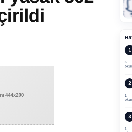
irildi
Ha
1
6
oku
2
anı 444x200
1
oku
3
1