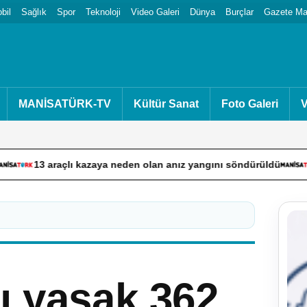
bil
Sağlık
Spor
Teknoloji
Video Galeri
Dünya
Burçlar
Gazete Man
MANİSATÜRK-TV
Kültür Sanat
Foto Galeri
V
açlı kazaya neden olan anız yangını söndürüldü
Adalet Ba
ı yasak 362