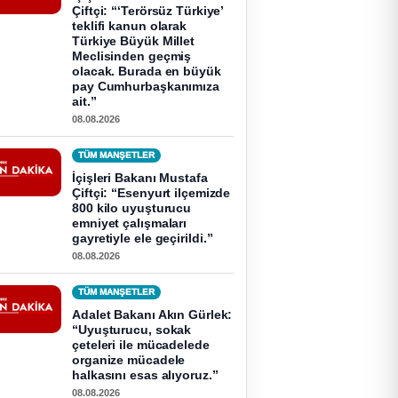
Çiftçi: “‘Terörsüz Türkiye’
teklifi kanun olarak
Türkiye Büyük Millet
Meclisinden geçmiş
olacak. Burada en büyük
pay Cumhurbaşkanımıza
ait.”
08.08.2026
TÜM MANŞETLER
İçişleri Bakanı Mustafa
Çiftçi: “Esenyurt ilçemizde
800 kilo uyuşturucu
emniyet çalışmaları
gayretiyle ele geçirildi.”
08.08.2026
TÜM MANŞETLER
Adalet Bakanı Akın Gürlek:
“Uyuşturucu, sokak
çeteleri ile mücadelede
organize mücadele
halkasını esas alıyoruz.”
08.08.2026