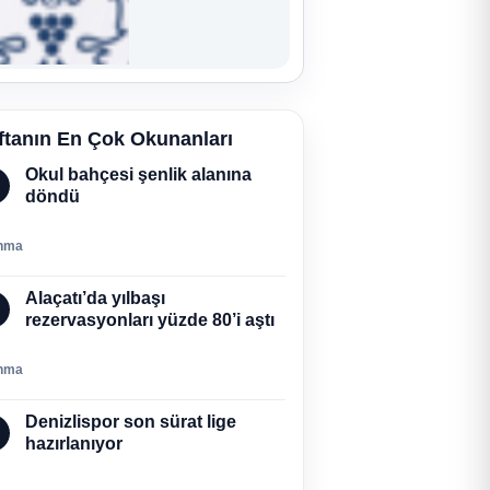
ftanın En Çok Okunanları
Okul bahçesi şenlik alanına
döndü
nma
Alaçatı’da yılbaşı
rezervasyonları yüzde 80’i aştı
nma
Denizlispor son sürat lige
hazırlanıyor