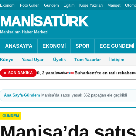
Ekonomi
Foto Galeri
Gündem
Eğitim
Köşe Yazıları
Manşet
Otomo
MANİSATÜRK
Manisa’nın Haber Merkezi
ANASAYFA
EKONOMİ
SPOR
EGE GUNDEMİ
Künye
Yasal Uyarı
Üyelik
Tüm Yazarlar
İletişim
2 ölü, 2 yaralı
Buharkent’te en tatlı rekabet
13 ar
SON DAKİKA
Ana Sayfa
›
Gündem
›
Manisa’da satışı yasak 362 papağan ele geçirildi
GÜNDEM
Manisa’da satış