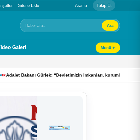
şetleri
Sitene Ekle
Arama
Takip Et
Ara
Arama
ideo Galeri
Menü +
kanı Gürlek: “Devletimizin imkanları, kurumlarımızın tecrübesi ve