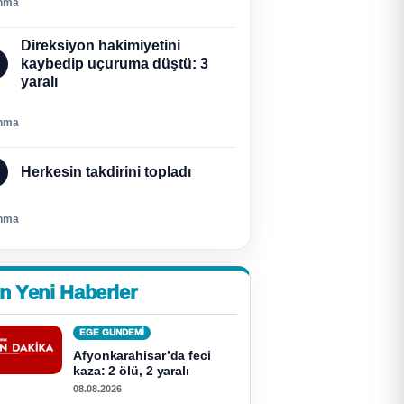
nma
Direksiyon hakimiyetini
kaybedip uçuruma düştü: 3
yaralı
nma
Herkesin takdirini topladı
nma
n Yeni Haberler
EGE GUNDEMİ
Afyonkarahisar’da feci
kaza: 2 ölü, 2 yaralı
08.08.2026