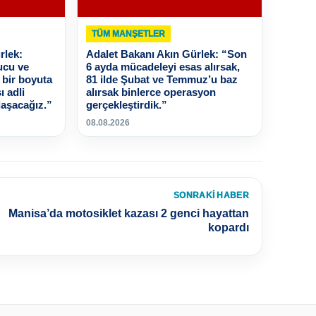
TÜM MANŞETLER
rlek:
Adalet Bakanı Akın Gürlek: “Son
ucu ve
6 ayda mücadeleyi esas alırsak,
 bir boyuta
81 ilde Şubat ve Temmuz’u baz
ı adli
alırsak binlerce operasyon
aşacağız.”
gerçekleştirdik.”
08.08.2026
SONRAKI HABER
Manisa’da motosiklet kazası 2 genci hayattan
kopardı