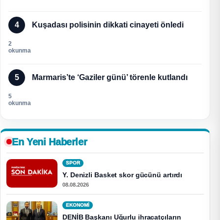
4
Kuşadası polisinin dikkati cinayeti önledi
2
okunma
5
Marmaris’te ‘Gaziler günü’ törenle kutlandı
5
okunma
En Yeni Haberler
SPOR
Y. Denizli Basket skor gücünü artırdı
08.08.2026
EKONOMI
DENİB Başkanı Uğurlu ihracatçıların