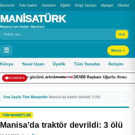
Ekonomi
Foto Galeri
Gündem
Eğitim
Köşe Yazıları
Manşet
Otomobil
MANİSATÜRK
Manisa’nın Haber Merkezi
Ara
Arama
☰
Menü +
Künye
Yasal Uyarı
Üyelik
Tüm Yazarlar
İletişim
skor gücünü artırdı
DENİB Başkanı Uğurlu ihracatçıların talepler
SON DAKİKA
Ana Sayfa
›
Tüm Manşetler
›
Manisa’da traktör devrildi: 3 ölü
TÜM MANŞETLER
Manisa’da traktör devrildi: 3 ölü