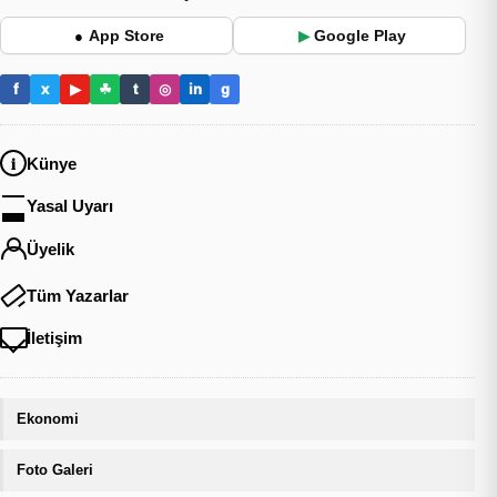
App Store
Google Play
●
▶
f
x
▶
☘
t
◎
in
g
Künye
Yasal Uyarı
Üyelik
Tüm Yazarlar
İletişim
Ekonomi
Foto Galeri