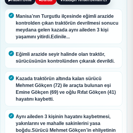
▶
Haberi Dinle
■
Durdur
↧
Kaldığın Yerden Devam Et
Manisa’nın Turgutlu ilçesinde eğimli arazide
kontrolden çıkan traktörün devrilmesi sonucu
meydana gelen kazada aynı aileden 3 kişi
yaşamını yitirdi.Edinile...
Eğimli arazide seyir halinde olan traktör,
sürücüsünün kontrolünden çıkarak devrildi.
Kazada traktörün altında kalan sürücü
Mehmet Gökçen (72) ile araçta bulunan eşi
Emine Gökçen (69) ve oğlu Rıfat Gökçen (41)
hayatını kaybetti.
Aynı aileden 3 kişinin hayatını kaybetmesi,
yakınlarını ve mahalle sakinlerini yasa
boğdu.Sürücü Mehmet Gökçen’in ehliyetinin