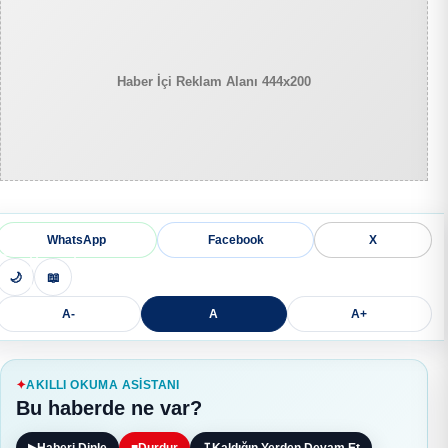
Haber İçi Reklam Alanı 444x200
WhatsApp
Facebook
X
🌙
📖
A-
A
A+
AKILLI OKUMA ASISTANI
Bu haberde ne var?