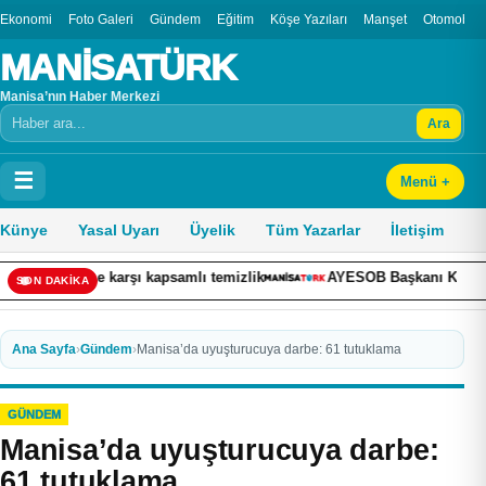
Ekonomi
Foto Galeri
Gündem
Eğitim
Köşe Yazıları
Manşet
Otomobil
MANİSATÜRK
Manisa’nın Haber Merkezi
Ara
Arama
☰
Menü +
Künye
Yasal Uyarı
Üyelik
Tüm Yazarlar
İletişim
 kapsamlı temizlik
AYESOB Başkanı Künkcü, dört ilde esnaf teşki
SON DAKİKA
Ana Sayfa
›
Gündem
›
Manisa’da uyuşturucuya darbe: 61 tutuklama
GÜNDEM
Manisa’da uyuşturucuya darbe:
61 tutuklama