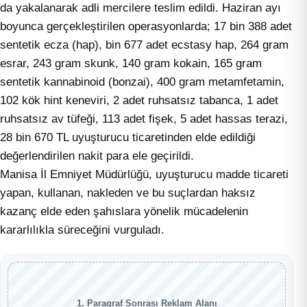
da yakalanarak adli mercilere teslim edildi. Haziran ayı
boyunca gerçekleştirilen operasyonlarda; 17 bin 388 adet
sentetik ecza (hap), bin 677 adet ecstasy hap, 264 gram
esrar, 243 gram skunk, 140 gram kokain, 165 gram
sentetik kannabinoid (bonzai), 400 gram metamfetamin,
102 kök hint keneviri, 2 adet ruhsatsız tabanca, 1 adet
ruhsatsız av tüfeği, 113 adet fişek, 5 adet hassas terazi,
28 bin 670 TL uyuşturucu ticaretinden elde edildiği
değerlendirilen nakit para ele geçirildi.
Manisa İl Emniyet Müdürlüğü, uyuşturucu madde ticareti
yapan, kullanan, nakleden ve bu suçlardan haksız
kazanç elde eden şahıslara yönelik mücadelenin
kararlılıkla süreceğini vurguladı.
1. Paragraf Sonrası Reklam Alanı