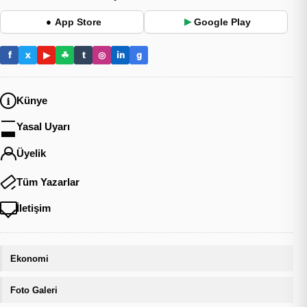
App Store
Google Play
●
▶
f
x
▶
☘
t
◎
in
g
Künye
Yasal Uyarı
Üyelik
Tüm Yazarlar
İletişim
Ekonomi
Foto Galeri