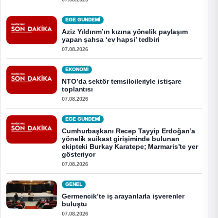
EGE GUNDEMİ
Aziz Yıldırım’ın kızına yönelik paylaşım
yapan şahsa ‘ev hapsi’ tedbiri
07.08.2026
EKONOMI
NTO’da sektör temsilcileriyle istişare
toplantısı
07.08.2026
EGE GUNDEMİ
Cumhurbaşkanı Recep Tayyip Erdoğan’a
yönelik suikast girişiminde bulunan
ekipteki Burkay Karatepe; Marmaris’te yer
gösteriyor
07.08.2026
GENEL
Germencik’te iş arayanlarla işverenler
buluştu
07.08.2026