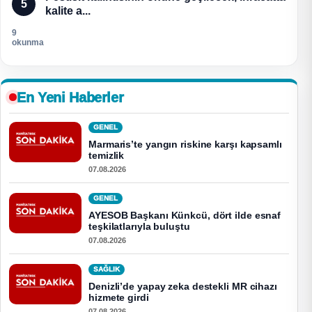
5
kalite a...
9
okunma
En Yeni Haberler
GENEL
Marmaris’te yangın riskine karşı kapsamlı
temizlik
07.08.2026
GENEL
AYESOB Başkanı Künkcü, dört ilde esnaf
teşkilatlarıyla buluştu
07.08.2026
SAĞLIK
Denizli’de yapay zeka destekli MR cihazı
hizmete girdi
07.08.2026