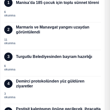
1
Manisa’da 185 çocuk için toplu sünnet töreni
6
okunma
Marmaris ve Manavgat yangını uzaydan
2
görüntülendi
11
okunma
3
Turgutlu Belediyesinden bayram hazırlığı
6
okunma
Demirci protokolünden yüz güldüren
4
ziyaretler
3
okunma
Pestisit kalıntısının önüne geçilecek, ihracatta