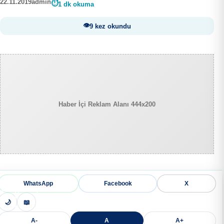
22.11.2019
admin
1 dk okuma
9 kez okundu
Haber İçi Reklam Alanı 444x200
WhatsApp
Facebook
X
🌙
📖
A-
A
A+