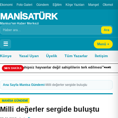
Ekonomi
Foto Galeri
Gündem
Eğitim
Köşe Yazıları
Manşet
Otomobil
MANİSATÜRK
Manisa’nın Haber Merkezi
Ara
Arama
☰
Menü +
Künye
Yasal Uyarı
Üyelik
Tüm Yazarlar
İletişim
siz hayvanlar değil sahiplilerin terk edilmesi”
Çekmeköy’de istin
SON DAKİKA
Ana Sayfa
›
Manisa Gündemi
›
Milli değerler sergide buluştu
MANISA GÜNDEMI
Milli değerler sergide buluştu