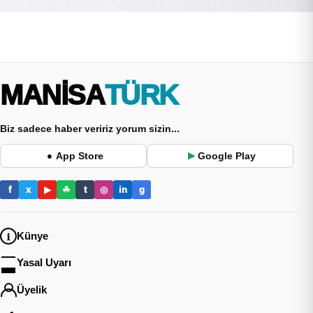
MANİSA
TÜRK
Biz sadece haber veririz yorum sizin...
App Store
Google Play
●
▶
f
x
▶
☘
t
◎
in
g
Künye
Yasal Uyarı
Üyelik