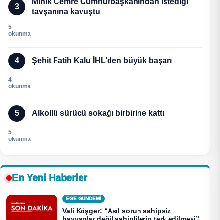
Minik Cemre Cumhurbaşkanından istediği
3
tavşanına kavuştu
5
okunma
4
Şehit Fatih Kalu İHL’den büyük başarı
4
okunma
5
Alkollü sürücü sokağı birbirine kattı
5
okunma
En Yeni Haberler
EGE GUNDEMİ
Vali Köşger: “Asıl sorun sahipsiz
hayvanlar değil sahiplilerin terk edilmesi”