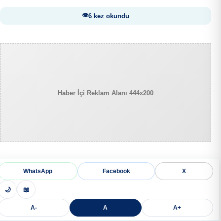
6 kez okundu
Haber İçi Reklam Alanı 444x200
WhatsApp
Facebook
X
🌙
📖
A-
A
A+