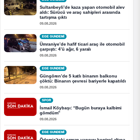
Sultanbeyli’de kaza yapan otomobil alev
aldı: Sürücü ve araç sahipleri arasında
tartışma çıktı
09.08.2026
EGE GUNDEMİ
Ümraniye’de hafif ticari araç ile otomobil
çarpıştı: 4’ü ağır, 6 yaralı
09.08.2026
EGE GUNDEMİ
Güngören’de 5 katlı binanın balkonu
çöktü: Binanın çevresi bariyerle kapatıldı
09.08.2026
SPOR
İsmail Köybaşı: “Bugün buraya kalbimi
gömdüm”
09.08.2026
EGE GUNDEMİ
Ödemiş’teki orman yangını kontrol altına