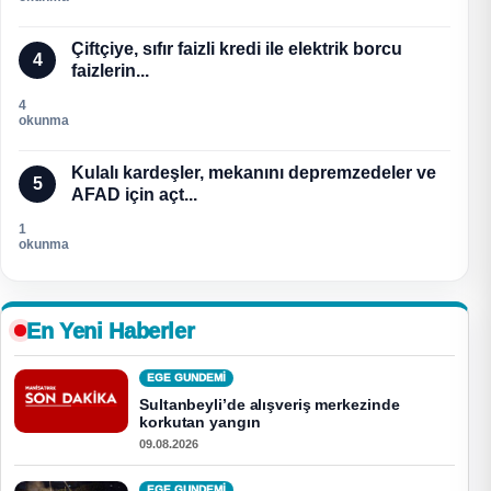
Çiftçiye, sıfır faizli kredi ile elektrik borcu
4
faizlerin...
4
okunma
Kulalı kardeşler, mekanını depremzedeler ve
5
AFAD için açt...
1
okunma
En Yeni Haberler
EGE GUNDEMİ
Sultanbeyli’de alışveriş merkezinde
korkutan yangın
09.08.2026
EGE GUNDEMİ