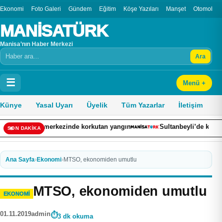
Ekonomi
Foto Galeri
Gündem
Eğitim
Köşe Yazıları
Manşet
Otomobil
MANİSATÜRK
Manisa’nın Haber Merkezi
Ara
Arama
☰
Menü +
Künye
Yasal Uyarı
Üyelik
Tüm Yazarlar
İletişim
ş merkezinde korkutan yangın
Sultanbeyli’de kaza yapan otomobil
SON DAKİKA
Ana Sayfa
›
Ekonomi
›
MTSO, ekonomiden umutlu
MTSO, ekonomiden umutlu
EKONOMI
01.11.2019
admin
3 dk okuma