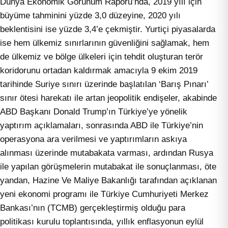
Dünya Ekonomik Görünüm Raporu’nda, 2019 yılı için
büyüme tahminini yüzde 3,0 düzeyine, 2020 yılı
beklentisini ise yüzde 3,4’e çekmiştir. Yurtiçi piyasalarda
ise hem ülkemiz sınırlarının güvenliğini sağlamak, hem
de ülkemiz ve bölge ülkeleri için tehdit oluşturan terör
koridorunu ortadan kaldırmak amacıyla 9 ekim 2019
tarihinde Suriye sınırı üzerinde başlatılan ‘Barış Pınarı’
sınır ötesi harekatı ile artan jeopolitik endişeler, akabinde
ABD Başkanı Donald Trump’ın Türkiye’ye yönelik
yaptırım açıklamaları, sonrasında ABD ile Türkiye’nin
operasyona ara verilmesi ve yaptırımların askıya
alınması üzerinde mutabakata varması, ardından Rusya
ile yapılan görüşmelerin mutabakat ile sonuçlanması, öte
yandan, Hazine Ve Maliye Bakanlığı tarafından açıklanan
yeni ekonomi programı ile Türkiye Cumhuriyeti Merkez
Bankası’nın (TCMB) gerçekleştirmiş olduğu para
politikası kurulu toplantısında, yıllık enflasyonun eylül