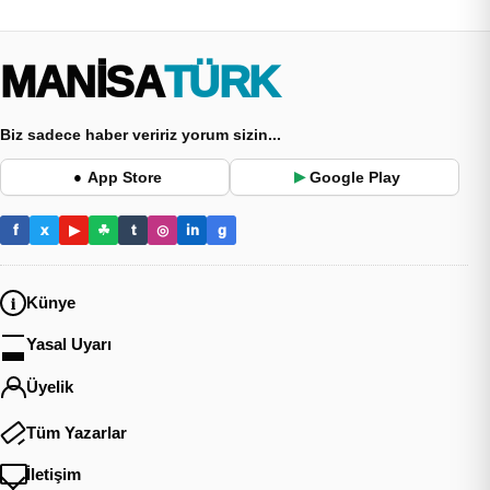
MANİSA
TÜRK
Biz sadece haber veririz yorum sizin...
App Store
Google Play
●
▶
f
x
▶
☘
t
◎
in
g
Künye
Yasal Uyarı
Üyelik
Tüm Yazarlar
İletişim