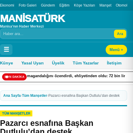
Ekonomi
Foto Galeri
Gündem
Eğitim
Köşe Yazıları
Manşet
Otomobil
MANİSATÜRK
Manisa’nın Haber Merkezi
Ara
Arama
☰
Menü +
Künye
Yasal Uyarı
Üyelik
Tüm Yazarlar
İletişim
k magandalığını özendirdi, ehliyetinden oldu: 72 bin lira ceza
S
SON DAKİKA
Ana Sayfa
›
Tüm Manşetler
›
Pazarcı esnafına Başkan Dutlulu’dan destek
TÜM MANŞETLER
Pazarcı esnafına Başkan
Dutlulu’dan destek