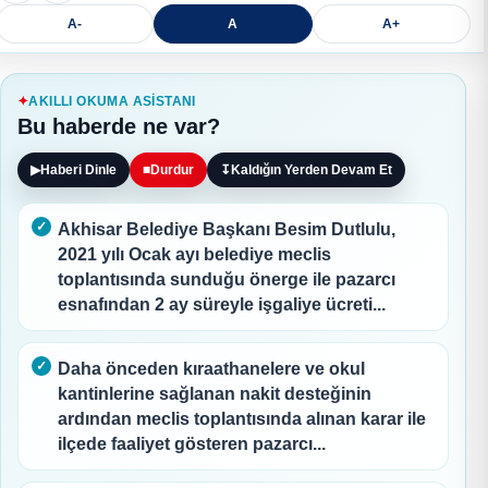
A-
A
A+
AKILLI OKUMA ASISTANI
Bu haberde ne var?
▶
Haberi Dinle
■
Durdur
↧
Kaldığın Yerden Devam Et
Akhisar Belediye Başkanı Besim Dutlulu,
2021 yılı Ocak ayı belediye meclis
toplantısında sunduğu önerge ile pazarcı
esnafından 2 ay süreyle işgaliye ücreti...
Daha önceden kıraathanelere ve okul
kantinlerine sağlanan nakit desteğinin
ardından meclis toplantısında alınan karar ile
ilçede faaliyet gösteren pazarcı...