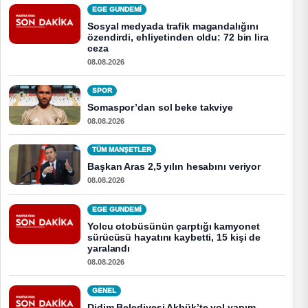
EGE GUNDEMİ
Sosyal medyada trafik magandalığını
özendirdi, ehliyetinden oldu: 72 bin lira
ceza
08.08.2026
SPOR
Somaspor’dan sol beke takviye
08.08.2026
TÜM MANŞETLER
Başkan Aras 2,5 yılın hesabını veriyor
08.08.2026
EGE GUNDEMİ
Yolcu otobüsünün çarptığı kamyonet
sürücüsü hayatını kaybetti, 15 kişi de
yaralandı
08.08.2026
GENEL
Didim Belediyesi Akbük’te yol yapım