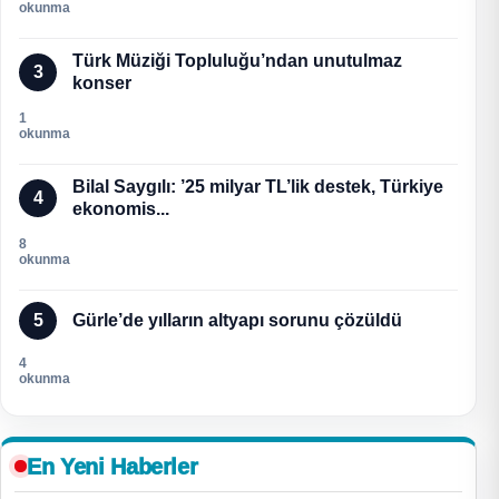
okunma
Türk Müziği Topluluğu’ndan unutulmaz
3
konser
1
okunma
Bilal Saygılı: ’25 milyar TL’lik destek, Türkiye
4
ekonomis...
8
okunma
5
Gürle’de yılların altyapı sorunu çözüldü
4
okunma
En Yeni Haberler