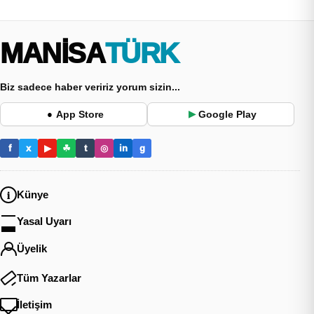
MANİSA
TÜRK
Biz sadece haber veririz yorum sizin...
App Store
Google Play
●
▶
f
x
▶
☘
t
◎
in
g
Künye
Yasal Uyarı
Üyelik
Tüm Yazarlar
İletişim