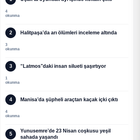
4
okunma
2
Halitpaşa’da arı ölümleri inceleme altında
3
okunma
3
“Latmos’’daki insan silueti şaşırtıyor
1
okunma
4
Manisa’da şüpheli araçtan kaçak içki çıktı
4
okunma
Yunusemre’de 23 Nisan coşkusu yeşil
5
sahada yaşandı