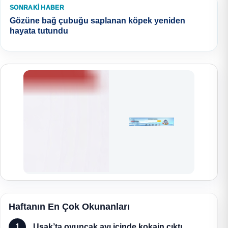
SONRAKI HABER
Gözüne bağ çubuğu saplanan köpek yeniden
hayata tutundu
Haftanın En Çok Okunanları
1
Uşak’ta oyuncak ayı içinde kokain çıktı