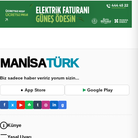
MANİSA
TÜRK
Biz sadece haber veririz yorum sizin...
App Store
Google Play
●
▶
f
x
▶
☘
t
◎
in
g
Künye
Yasal Uyarı