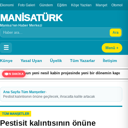
Ekonomi
Foto Galeri
Gündem
Eğitim
Köşe Yazıları
Manşet
Otomobil
MANİSATÜRK
Manisa’nın Haber Merkezi
Ara
Arama
☰
Menü +
Künye
Yasal Uyarı
Üyelik
Tüm Yazarlar
İletişim
 yeni nesil kabin projesinde yeni bir dönemin kapısı aralanıyor
SON DAKİKA
Ana Sayfa
›
Tüm Manşetler
›
Pestisit kalıntısının önüne geçilecek, ihracatta kalite artacak
TÜM MANŞETLER
Pestisit kalıntısının önüne