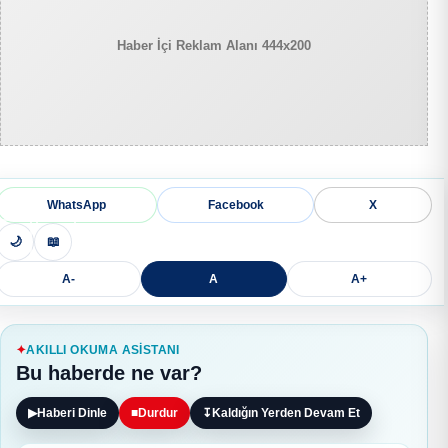
Haber İçi Reklam Alanı 444x200
WhatsApp
Facebook
X
🌙
📖
A-
A
A+
AKILLI OKUMA ASISTANI
Bu haberde ne var?
▶
Haberi Dinle
■
Durdur
↧
Kaldığın Yerden Devam Et