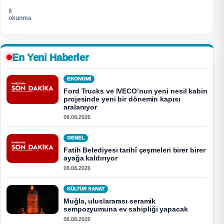
8
okunma
En Yeni Haberler
EKONOMI
Ford Trucks ve IVECO’nun yeni nesil kabin
projesinde yeni bir dönemin kapısı
aralanıyor
08.08.2026
GENEL
Fatih Belediyesi tarihî çeşmeleri birer birer
ayağa kaldırıyor
08.08.2026
KÜLTÜR SANAT
Muğla, uluslararası seramik
sempozyumuna ev sahipliği yapacak
08.08.2026