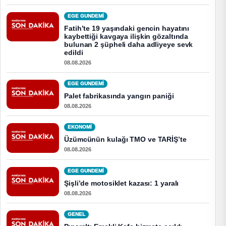
EGE GUNDEMİ
Fatih’te 19 yaşındaki gencin hayatını
kaybettiği kavgaya ilişkin gözaltında
bulunan 2 şüpheli daha adliyeye sevk
edildi
08.08.2026
EGE GUNDEMİ
Palet fabrikasında yangın paniği
08.08.2026
EKONOMI
Üzümcünün kulağı TMO ve TARİŞ’te
08.08.2026
EGE GUNDEMİ
Şişli’de motosiklet kazası: 1 yaralı
08.08.2026
GENEL