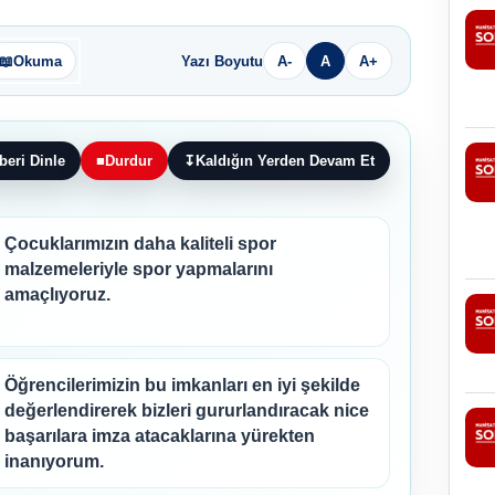
📖
Okuma
Yazı Boyutu
A-
A
A+
beri Dinle
■
Durdur
↧
Kaldığın Yerden Devam Et
Çocuklarımızın daha kaliteli spor
malzemeleriyle spor yapmalarını
amaçlıyoruz.
Öğrencilerimizin bu imkanları en iyi şekilde
değerlendirerek bizleri gururlandıracak nice
başarılara imza atacaklarına yürekten
inanıyorum.