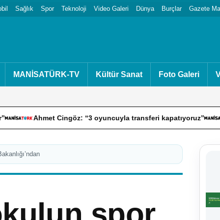
bil
Sağlık
Spor
Teknoloji
Video Galeri
Dünya
Burçlar
Gazete Man
MANİSATÜRK-TV
Kültür Sanat
Foto Galeri
V
met Cingöz: “3 oyuncuyla transferi kapatıyoruz”
Bakırköy
Bakanlığı’ndan
 okulun spor