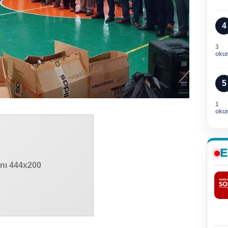
4
3
oku
5
1
oku
E
anı 444x200