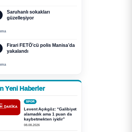
Saruhanlı sokakları
güzelleşiyor
nma
Firari FETÖ’cü polis Manisa’da
yakalandı
nma
n Yeni Haberler
SPOR
Levent Açıkgöz: “Galibiyet
alamadık ama 1 puan da
kaybetmekten iyidir”
08.08.2026