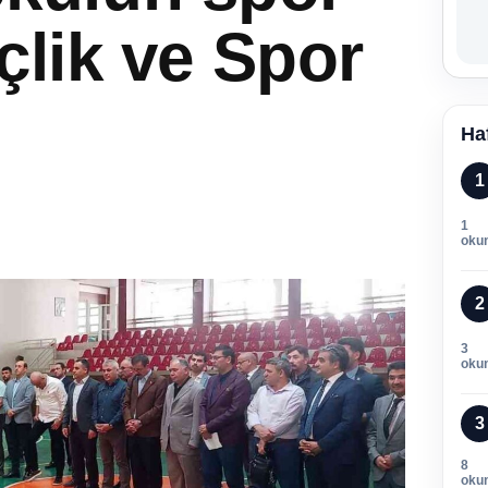
lik ve Spor
Ha
1
1
oku
2
3
oku
3
8
oku