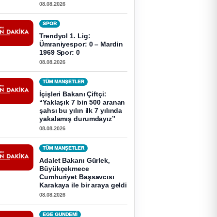
08.08.2026
SPOR
Trendyol 1. Lig:
Ümraniyespor: 0 – Mardin
1969 Spor: 0
08.08.2026
TÜM MANŞETLER
İçişleri Bakanı Çiftçi:
“Yaklaşık 7 bin 500 aranan
şahsı bu yılın ilk 7 yılında
yakalamış durumdayız”
08.08.2026
TÜM MANŞETLER
Adalet Bakanı Gürlek,
Büyükçekmece
Cumhuriyet Başsavcısı
Karakaya ile bir araya geldi
08.08.2026
EGE GUNDEMİ