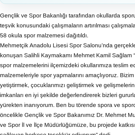
Gençlik ve Spor Bakanlığı tarafından okullarda spor
teşvik konusundaki çalışmaların artırılması çalışmalar
58 okula spor malzemesi dağıtıldı.
Mehmetçik Anadolu Lisesi Spor Salonu’nda gerçekleş
konuşan Salihli Kaymakamı Mehmet Kamil Sağlam “G
spor malzemelerini ilçemizdeki okullarımıza teslim ed
malzemeleriyle spor yapmalarını amaçlıyoruz. Bizim b
yetiştirmek, çocuklarımızı geliştirmek ve gelişmeleri
imkanları en iyi şekilde değerlendirerek bizleri guru
yürekten inanıyorum. Ben bu törende spora ve spor
öncelikle Gençlik ve Spor Bakanımız Dr. Mehmet Mu
ve Spor İl ve İlçe Müdürlüğümüze, bu projede katkısı
sağlayan herkese teşekkür ediyorum” dedi.