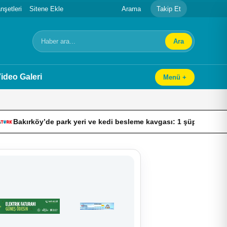
şetleri
Sitene Ekle
Arama
Takip Et
Ara
Arama
ideo Galeri
Menü +
’de park yeri ve kedi besleme kavgası: 1 şüpheli psikiyatri kliniği