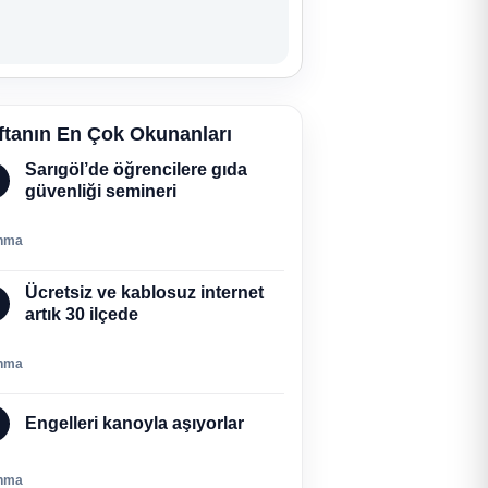
ftanın En Çok Okunanları
Sarıgöl’de öğrencilere gıda
güvenliği semineri
nma
Ücretsiz ve kablosuz internet
artık 30 ilçede
nma
Engelleri kanoyla aşıyorlar
nma