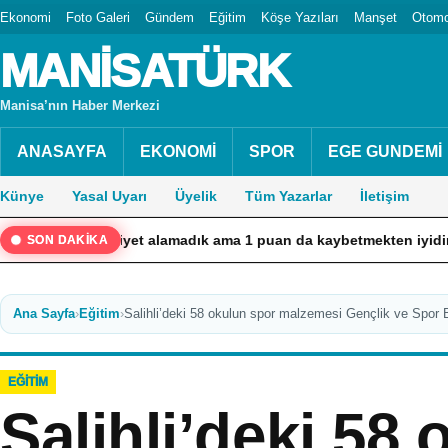
Ekonomi
Foto Galeri
Gündem
Eğitim
Köşe Yazıları
Manşet
Otomo
MANİSATÜRK
Manisa’nın Haber Merkezi
ANASAYFA
EKONOMİ
SPOR
EGE GUNDEMİ
Künye
Yasal Uyarı
Üyelik
Tüm Yazarlar
İletişim
Galibiyet alamadık ama 1 puan da kaybetmekten iyidir”
Ah
SON DAKİKA
Ana Sayfa
›
Eğitim
›
Salihli’deki 58 okulun spor malzemesi Gençlik ve Spor 
EĞITIM
Salihli’deki 58