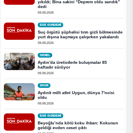
yıkıldı; Bina sakini “Deprem oldu sandık”
dedi
09.08.2026
EGE GUNDEMİ
Suç örgütü şüphelisi tırın gizli bölmesinde
yurt dışına kaçmaya çalışırken yakalandı
09.08.2026
GENEL
Aydın’da üreticilerle buluşmalar 85
haftadır sürüyor
09.08.2026
SPOR
Aydınlı milli atlet Uygun, dünya 7’ncisi
oldu
09.08.2026
EGE GUNDEMİ
Beyoğlu’nda kötü koku ihbarı: Kokunun
geldiği evden ceset çıktı