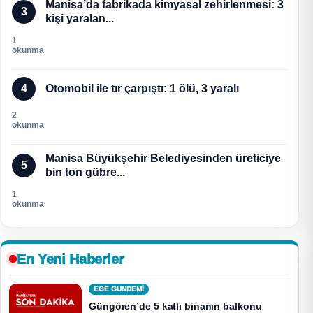
Manisa’da fabrikada kimyasal zehirlenmesi: 3
3
kişi yaralan...
1
okunma
4
Otomobil ile tır çarpıştı: 1 ölü, 3 yaralı
2
okunma
Manisa Büyükşehir Belediyesinden üreticiye
5
bin ton gübre...
1
okunma
En Yeni Haberler
EGE GUNDEMİ
Güngören’de 5 katlı binanın balkonu