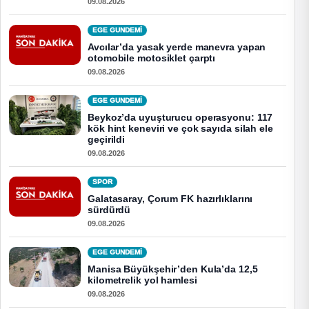
09.08.2026
EGE GUNDEMİ
Avcılar’da yasak yerde manevra yapan
otomobile motosiklet çarptı
09.08.2026
EGE GUNDEMİ
Beykoz’da uyuşturucu operasyonu: 117
kök hint keneviri ve çok sayıda silah ele
geçirildi
09.08.2026
SPOR
Galatasaray, Çorum FK hazırlıklarını
sürdürdü
09.08.2026
EGE GUNDEMİ
Manisa Büyükşehir’den Kula’da 12,5
kilometrelik yol hamlesi
09.08.2026