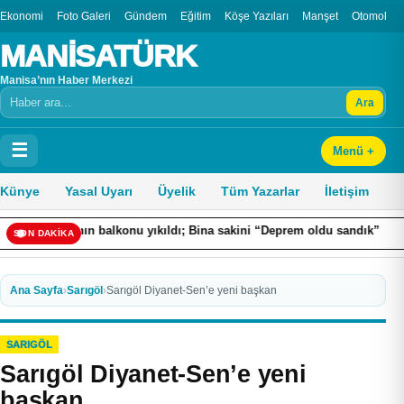
Ekonomi
Foto Galeri
Gündem
Eğitim
Köşe Yazıları
Manşet
Otomobil
MANİSATÜRK
Manisa’nın Haber Merkezi
Ara
Arama
☰
Menü +
Künye
Yasal Uyarı
Üyelik
Tüm Yazarlar
İletişim
nanın balkonu yıkıldı; Bina sakini “Deprem oldu sandık” dedi
S
SON DAKİKA
Ana Sayfa
›
Sarıgöl
›
Sarıgöl Diyanet-Sen’e yeni başkan
SARIGÖL
Sarıgöl Diyanet-Sen’e yeni
başkan