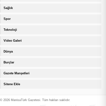
Sağlık
Spor
Teknoloji
Video Galeri
Dünya
Burçlar
Gazete Manşetleri
Sitene Ekle
MANİSATÜRK İÇERİK KORUMA · 09.08.2026 16:56 · ZIYARETÇI
MANİSATÜRK İÇERİK KORUMA · 09.08
© 2026 ManisaTürk Gazetesi. Tüm hakları saklıdır.