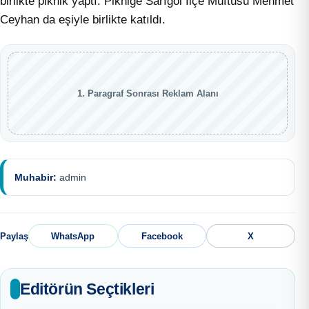
birlikte piknik yaptı. Pikniğe Sarıgöl İlçe Müftüsü Mehmet
Ceyhan da eşiyle birlikte katıldı.
1. Paragraf Sonrası Reklam Alanı
Muhabir:
admin
Paylaş
WhatsApp
Facebook
X
Editörün Seçtikleri