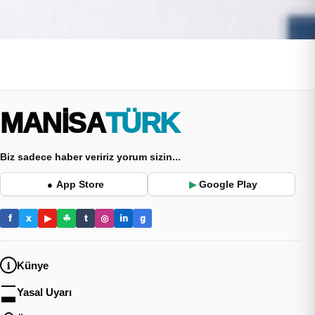
MANİSA
TÜRK
Biz sadece haber veririz yorum sizin...
App Store
Google Play
●
▶
f
x
▶
☘
t
◎
in
g
Künye
Yasal Uyarı