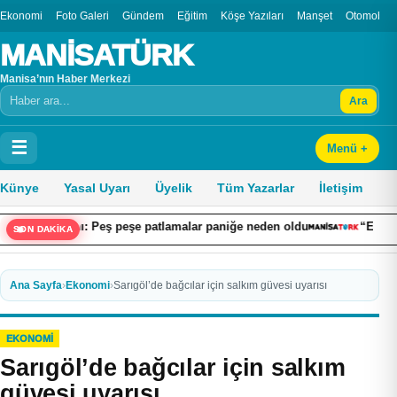
Ekonomi
Foto Galeri
Gündem
Eğitim
Köşe Yazıları
Manşet
Otomobil
MANİSATÜRK
Manisa’nın Haber Merkezi
Ara
Arama
☰
Menü +
Künye
Yasal Uyarı
Üyelik
Tüm Yazarlar
İletişim
ını: Peş peşe patlamalar paniğe neden oldu
“Ekonomiye Yön Vere
SON DAKİKA
Ana Sayfa
›
Ekonomi
›
Sarıgöl’de bağcılar için salkım güvesi uyarısı
EKONOMI
Sarıgöl’de bağcılar için salkım
güvesi uyarısı