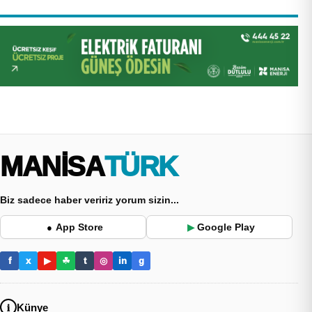
MANİSA
TÜRK
Biz sadece haber veririz yorum sizin...
App Store
Google Play
●
▶
f
x
▶
☘
t
◎
in
g
Künye