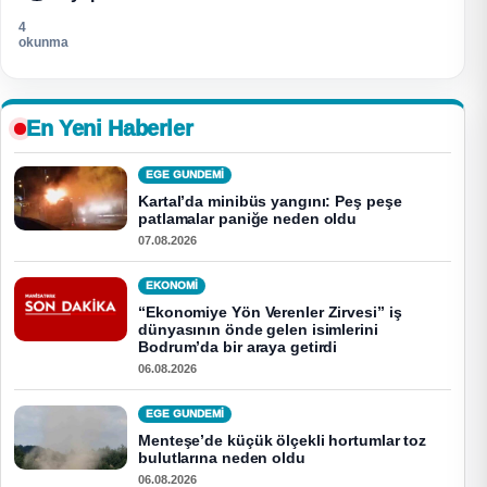
4
okunma
En Yeni Haberler
EGE GUNDEMİ
Kartal’da minibüs yangını: Peş peşe
patlamalar paniğe neden oldu
07.08.2026
EKONOMI
“Ekonomiye Yön Verenler Zirvesi” iş
dünyasının önde gelen isimlerini
Bodrum’da bir araya getirdi
06.08.2026
EGE GUNDEMİ
Menteşe’de küçük ölçekli hortumlar toz
bulutlarına neden oldu
06.08.2026