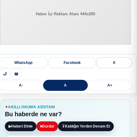
Haber İçi Reklam Alanı 444x200
WhatsApp
Facebook
X
🌙
📖
A-
A
A+
AKILLI OKUMA ASISTANI
Bu haberde ne var?
▶
Haberi Dinle
■
Durdur
↧
Kaldığın Yerden Devam Et