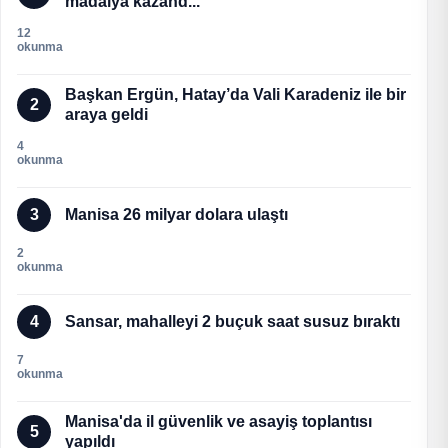
madalya kazand...
12
okunma
Başkan Ergün, Hatay’da Vali Karadeniz ile bir
2
araya geldi
4
okunma
3
Manisa 26 milyar dolara ulaştı
2
okunma
4
Sansar, mahalleyi 2 buçuk saat susuz bıraktı
7
okunma
Manisa'da il güvenlik ve asayiş toplantısı
5
yapıldı