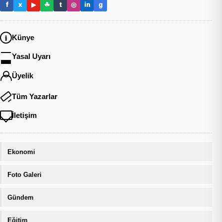
f
x
▶
☘
t
◎
in
g
Künye
Yasal Uyarı
Üyelik
Tüm Yazarlar
İletişim
Ekonomi
Foto Galeri
Gündem
Eğitim