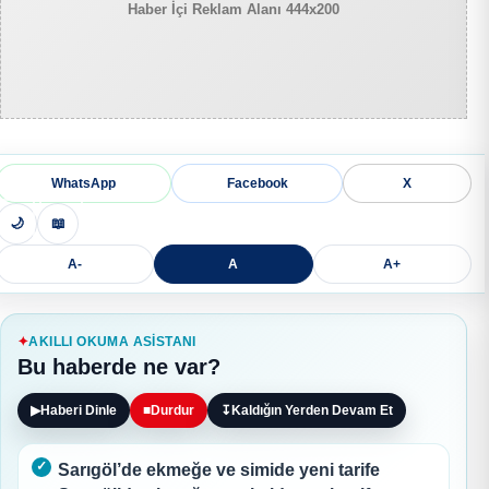
Haber İçi Reklam Alanı 444x200
WhatsApp
Facebook
X
🌙
📖
A-
A
A+
AKILLI OKUMA ASISTANI
Bu haberde ne var?
▶
Haberi Dinle
■
Durdur
↧
Kaldığın Yerden Devam Et
Sarıgöl’de ekmeğe ve simide yeni tarife