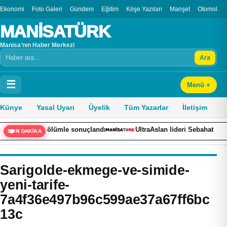
Ekonomi
Foto Galeri
Gündem
Eğitim
Köşe Yazıları
Manşet
Otomobil
MANİSATÜRK
Manisa’nın Haber Merkezi
Ara
Arama
☰
Menü +
Künye
Yasal Uyarı
Üyelik
Tüm Yazarlar
İletişim
 ihlali ölümle sonuçlandı
UltraAslan lideri Sebahattin Şirin evind
SON DAKİKA
Sarigolde-ekmege-ve-simide-
yeni-tarife-
7a4f36e497b96c599ae37a67ff6bc
13c