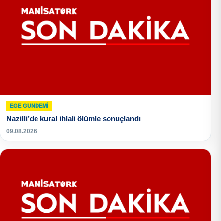
EGE GUNDEMİ
Nazilli’de kural ihlali ölümle sonuçlandı
09.08.2026