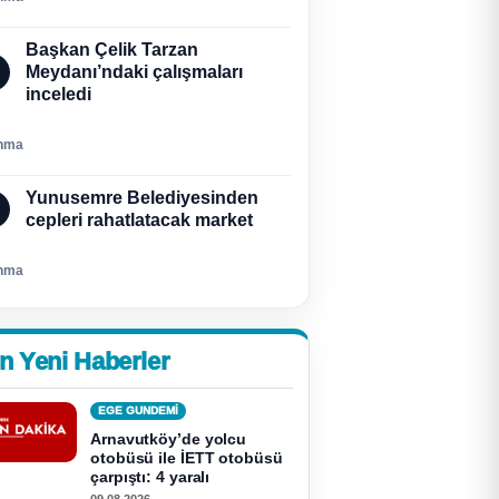
Başkan Çelik Tarzan
Meydanı’ndaki çalışmaları
inceledi
nma
Yunusemre Belediyesinden
cepleri rahatlatacak market
nma
n Yeni Haberler
EGE GUNDEMİ
Arnavutköy’de yolcu
otobüsü ile İETT otobüsü
çarpıştı: 4 yaralı