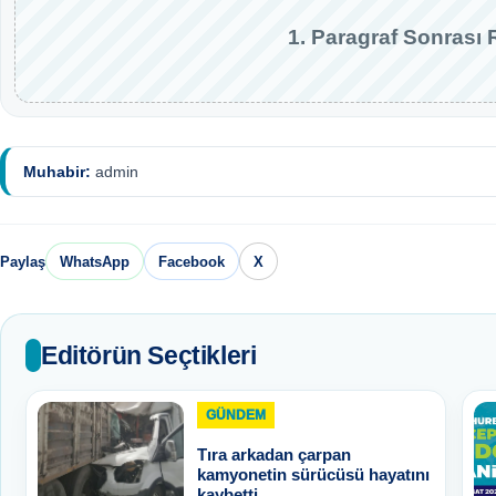
1. Paragraf Sonrası 
Muhabir:
admin
Paylaş
WhatsApp
Facebook
X
Editörün Seçtikleri
GÜNDEM
Tıra arkadan çarpan
kamyonetin sürücüsü hayatını
kaybetti