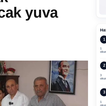
ıcak yuva
Ha
1
1
oku
2
3
oku
3
1
oku