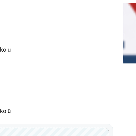
okolü
okolü