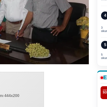
4
3
oku
5
5
oku
E
anı 444x200