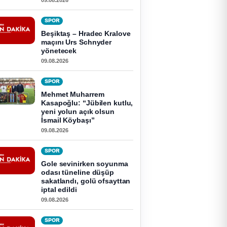
09.08.2026
SPOR
Beşiktaş – Hradec Kralove
maçını Urs Schnyder
yönetecek
09.08.2026
SPOR
Mehmet Muharrem
Kasapoğlu: “Jübilen kutlu,
yeni yolun açık olsun
İsmail Köybaşı”
09.08.2026
SPOR
Gole sevinirken soyunma
odası tüneline düşüp
sakatlandı, golü ofsayttan
iptal edildi
09.08.2026
SPOR