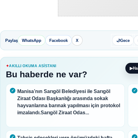
Paylaş
WhatsApp
Facebook
X
🌙
Gece
AKILLI OKUMA ASISTANI
▶
Ha
Bu haberde ne var?
Manisa’nın Sarıgöl Belediyesi ile Sarıgöl
Ziraat Odası Başkanlığı arasında sokak
hayvanlarına barınak yapılması için protokol
imzalandı.Sarıgöl Ziraat Odas...
Tahsis edecekleri yere önümüzdeki hafta