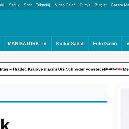
bil
Sağlık
Spor
Teknoloji
Video Galeri
Dünya
Burçlar
Gazete Man
MANİSATÜRK-TV
Kültür Sanat
Foto Galeri
V
ralove maçını Urs Schnyder yönetecek
Mehmet Muharrem Ka
ak