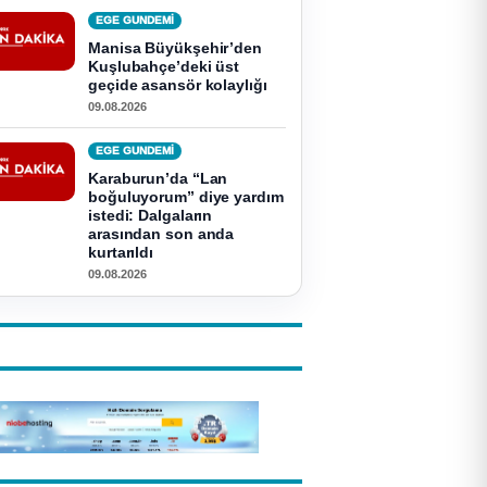
EGE GUNDEMİ
Manisa Büyükşehir’den
Kuşlubahçe’deki üst
geçide asansör kolaylığı
09.08.2026
EGE GUNDEMİ
Karaburun’da “Lan
boğuluyorum” diye yardım
istedi: Dalgaların
arasından son anda
kurtarıldı
09.08.2026