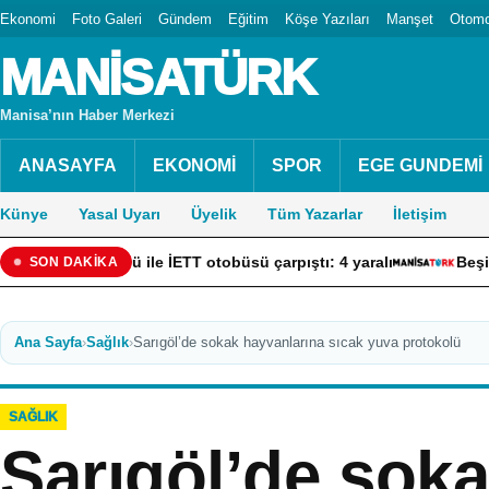
Ekonomi
Foto Galeri
Gündem
Eğitim
Köşe Yazıları
Manşet
Otomo
MANİSATÜRK
Manisa’nın Haber Merkezi
ANASAYFA
EKONOMİ
SPOR
EGE GUNDEMİ
Künye
Yasal Uyarı
Üyelik
Tüm Yazarlar
İletişim
 ile İETT otobüsü çarpıştı: 4 yaralı
Beşiktaş – Hradec K
SON DAKİKA
Ana Sayfa
›
Sağlık
›
Sarıgöl’de sokak hayvanlarına sıcak yuva protokolü
SAĞLIK
Sarıgöl’de sok