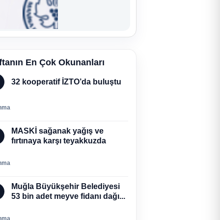
ftanın En Çok Okunanları
32 kooperatif İZTO’da buluştu
nma
MASKİ sağanak yağış ve
fırtınaya karşı teyakkuzda
nma
Muğla Büyükşehir Belediyesi
53 bin adet meyve fidanı dağı...
nma