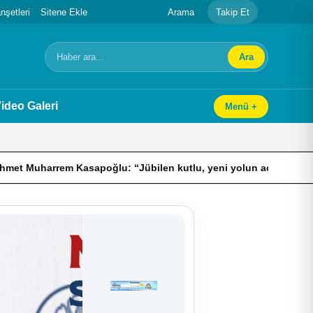
şetleri
Sitene Ekle
Arama
Takip Et
Ara
Arama
ideo Galeri
Menü +
sapoğlu: “Jübilen kutlu, yeni yolun açık olsun İsmail Köybaşı”