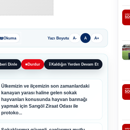
📖
Okuma
Yazı Boyutu
A-
A
A+
beri Dinle
■
Durdur
↧
Kaldığın Yerden Devam Et
Ülkemizin ve ilçemizin son zamanlardaki
kanayan yarası haline gelen sokak
hayvanları konusunda hayvan barınağı
yapmak için Sarıgöl Ziraat Odası ile
protoko...
Sokaklarımız güvenli, canlarımız mutlu