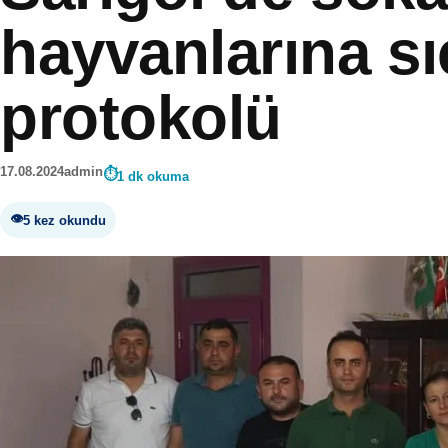
hayvanlarına s
protokolü
17.08.2024
admin
1 dk okuma
5 kez okundu