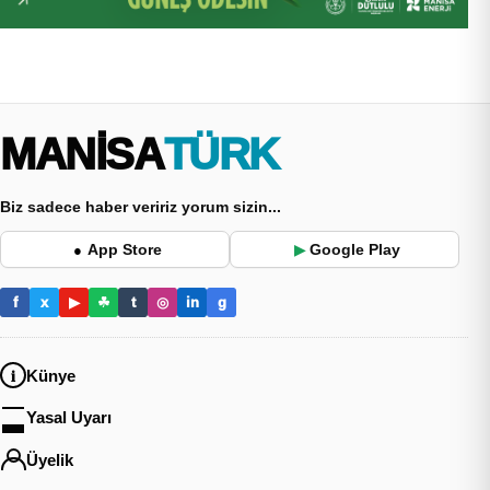
MANİSA
TÜRK
Biz sadece haber veririz yorum sizin...
App Store
Google Play
●
▶
f
x
▶
☘
t
◎
in
g
Künye
Yasal Uyarı
Üyelik