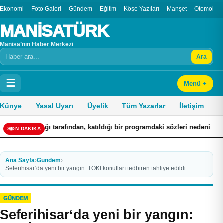
Ekonomi
Foto Galeri
Gündem
Eğitim
Köşe Yazıları
Manşet
Otomobil
MANİSATÜRK
Manisa’nın Haber Merkezi
Ara
Arama
☰
Menü +
Künye
Yasal Uyarı
Üyelik
Tüm Yazarlar
İletişim
ndan, katıldığı bir programdaki sözleri nedeniyle hakkında ’Cumhurbaşka
SON DAKİKA
Ana Sayfa
›
Gündem
›
Seferihisar‘da yeni bir yangın: TOKİ konutları tedbiren tahliye edildi
GÜNDEM
Seferihisar‘da yeni bir yangın: