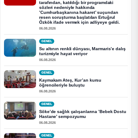
tarafından, katıldığı bir programdaki
sözleri nedeniyle hakkında
’Cumhurbaşkanına hakaret’ suçundan
resen soruşturma başlatılan Ertuğrul
Özkök ifade vermek için adliyeye geldi.
06.08.2026
GENEL
Su altının renkli dünyası, Marmaris’e dalış
turizmiyle hayat veriyor
06.08.2026
GENEL
Kaymakam Ateş, Kur’an kursu
öğrencileriyle buluştu
06.08.2026
GENEL
Söke’de sağlık çalışanlarına ’Bebek Dostu
Hastane’ sempozyumu
06.08.2026
GENEL