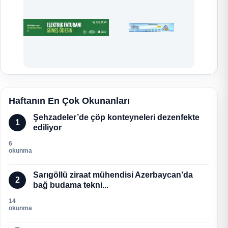
Haftanın En Çok Okunanları
Şehzadeler’de çöp konteyneleri dezenfekte
1
ediliyor
6
okunma
Sarıgöllü ziraat mühendisi Azerbaycan’da
2
bağ budama tekni...
14
okunma