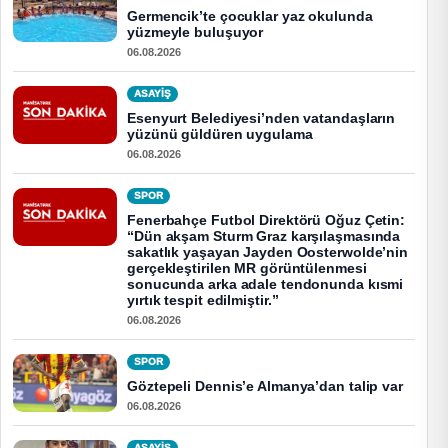
Germencik’te çocuklar yaz okulunda
yüzmeyle buluşuyor
06.08.2026
ASAYİŞ
Esenyurt Belediyesi’nden vatandaşların
yüzünü güldüren uygulama
06.08.2026
SPOR
Fenerbahçe Futbol Direktörü Oğuz Çetin:
“Dün akşam Sturm Graz karşılaşmasında
sakatlık yaşayan Jayden Oosterwolde’nin
gerçekleştirilen MR görüntülenmesi
sonucunda arka adale tendonunda kısmi
yırtık tespit edilmiştir.”
06.08.2026
SPOR
Göztepeli Dennis’e Almanya’dan talip var
06.08.2026
ASAYİŞ