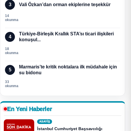
3
Vali Özkan’dan orman ekiplerine teşekkür
14
okunma
Türkiye-Birleşik Krallık STA’sı ticari ilişkileri
4
konuşul...
18
okunma
Marmaris’te kritik noktalara ilk müdahale için
5
su bidonu
33
okunma
En Yeni Haberler
ASAYİŞ
İstanbul Cumhuriyet Başsavcılığı