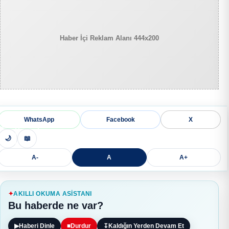
Haber İçi Reklam Alanı 444x200
WhatsApp
Facebook
X
🌙
📖
A-
A
A+
AKILLI OKUMA ASISTANI
Bu haberde ne var?
▶
Haberi Dinle
■
Durdur
↧
Kaldığın Yerden Devam Et