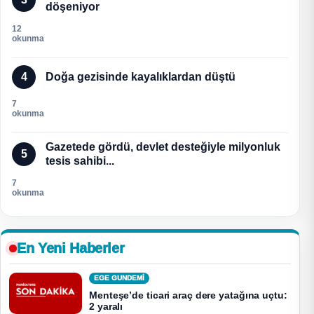
döşeniyor
12
okunma
4
Doğa gezisinde kayalıklardan düştü
7
okunma
Gazetede gördü, devlet desteğiyle milyonluk
5
tesis sahibi...
7
okunma
En Yeni Haberler
EGE GUNDEMİ
Menteşe’de ticari araç dere yatağına uçtu:
2 yaralı