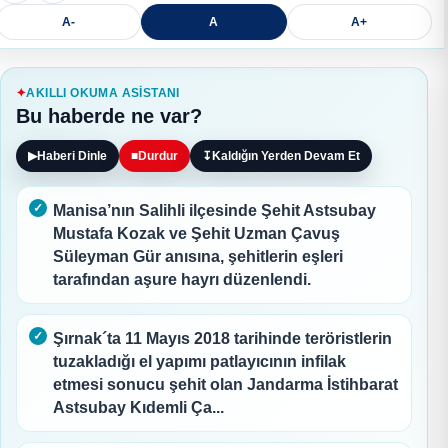
A-
A
A+
AKILLI OKUMA ASISTANI
Bu haberde ne var?
▶
Haberi Dinle
■
Durdur
↧
Kaldığın Yerden Devam Et
Manisa’nın Salihli ilçesinde Şehit Astsubay
Mustafa Kozak ve Şehit Uzman Çavuş
Süleyman Gür anısına, şehitlerin eşleri
tarafından aşure hayrı düzenlendi.
Şırnak´ta 11 Mayıs 2018 tarihinde teröristlerin
tuzakladığı el yapımı patlayıcının infilak
etmesi sonucu şehit olan Jandarma İstihbarat
Astsubay Kıdemli Ça...