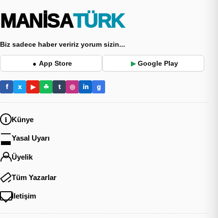
MANİSA
TÜRK
Biz sadece haber veririz yorum sizin...
App Store
Google Play
●
▶
f
x
▶
☘
t
◎
in
g
Künye
Yasal Uyarı
Üyelik
Tüm Yazarlar
İletişim