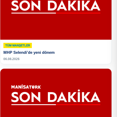
TÜM MANŞETLER
MHP Selendi’de yeni dönem
06.08.2026