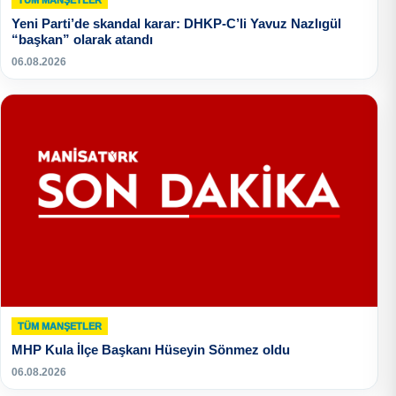
TÜM MANŞETLER
Yeni Parti’de skandal karar: DHKP-C’li Yavuz Nazlıgül
“başkan” olarak atandı
06.08.2026
TÜM MANŞETLER
MHP Kula İlçe Başkanı Hüseyin Sönmez oldu
06.08.2026