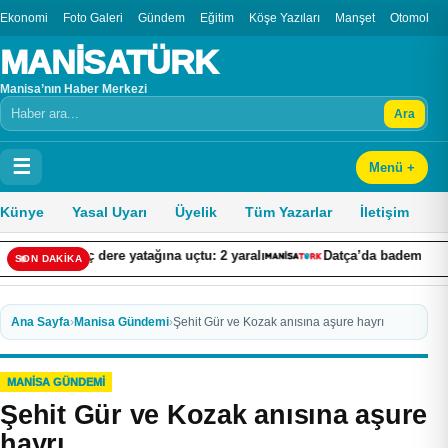
Ekonomi
Foto Galeri
Gündem
Eğitim
Köşe Yazıları
Manşet
Otomobil
MANİSATÜRK
Manisa’nın Haber Merkezi
Ara
Arama
☰
Menü +
Künye
Yasal Uyarı
Üyelik
Tüm Yazarlar
İletişim
ri araç dere yatağına uçtu: 2 yaralı
Datça’da badem hasadı başl
SON DAKİKA
Ana Sayfa
›
Manisa Gündemi
›
Şehit Gür ve Kozak anısına aşure hayrı
MANISA GÜNDEMI
Şehit Gür ve Kozak anısına aşure
hayrı