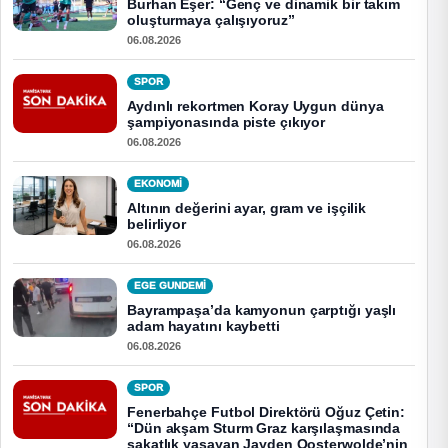
Burhan Eşer: “Genç ve dinamik bir takım
oluşturmaya çalışıyoruz”
06.08.2026
SPOR
Aydınlı rekortmen Koray Uygun dünya
şampiyonasında piste çıkıyor
06.08.2026
EKONOMI
Altının değerini ayar, gram ve işçilik
belirliyor
06.08.2026
EGE GUNDEMİ
Bayrampaşa’da kamyonun çarptığı yaşlı
adam hayatını kaybetti
06.08.2026
SPOR
Fenerbahçe Futbol Direktörü Oğuz Çetin:
“Dün akşam Sturm Graz karşılaşmasında
sakatlık yaşayan Jayden Oosterwolde’nin