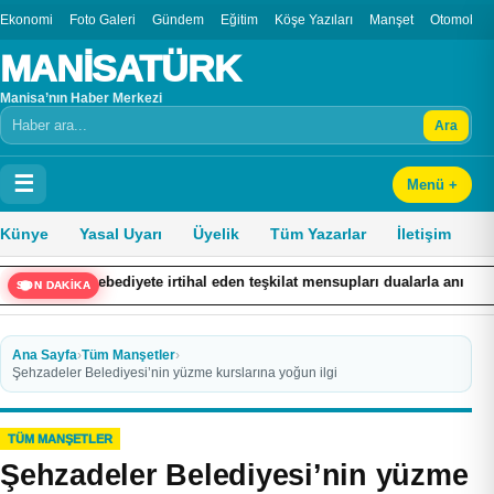
Ekonomi
Foto Galeri
Gündem
Eğitim
Köşe Yazıları
Manşet
Otomobil
MANİSATÜRK
Manisa’nın Haber Merkezi
Ara
Arama
☰
Menü +
Künye
Yasal Uyarı
Üyelik
Tüm Yazarlar
İletişim
a ebediyete irtihal eden teşkilat mensupları dualarla anıldı
KSBÜ 
SON DAKİKA
Ana Sayfa
›
Tüm Manşetler
›
Şehzadeler Belediyesi’nin yüzme kurslarına yoğun ilgi
TÜM MANŞETLER
Şehzadeler Belediyesi’nin yüzme