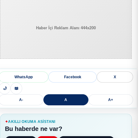
Haber İçi Reklam Alanı 444x200
WhatsApp
Facebook
X
🌙
📖
A-
A
A+
AKILLI OKUMA ASISTANI
Bu haberde ne var?