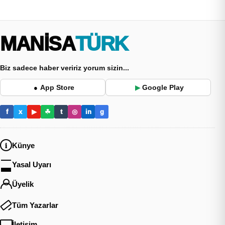
MANİSA
TÜRK
Biz sadece haber veririz yorum sizin...
App Store
Google Play
●
▶
f
x
▶
☘
t
◎
in
g
Künye
Yasal Uyarı
Üyelik
Tüm Yazarlar
İletişim