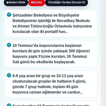
▶
Haberi Dinle
■
Durdur
↧
Kaldığın Yerden Devam Et
Şehzadeler Belediyesi ve Büyükşehir
Belediyesinin işbirliği ile Necatibey İlkokulu
ve Ahmet Tütüncüoğlu Ortaokulu bahçesine
kurulacak olan iki portatif hav...
10 Temmuz’da başvurularına başlanan
kurslara iki gün içinde yaklaşık 300 öğrenci
başvuru yaptı.Yüzme kursları, 16 Temmuz
Salı günü bu okullarda başlayacak.
6-9 yaş arası bir grup ve 10-13 yaş arası
oluşturulacak gruplar ile haftanın 6 günü,
günde 7 grup halinde, toplam 45 gün
boyunca uzman eğitmenler ve cankur...