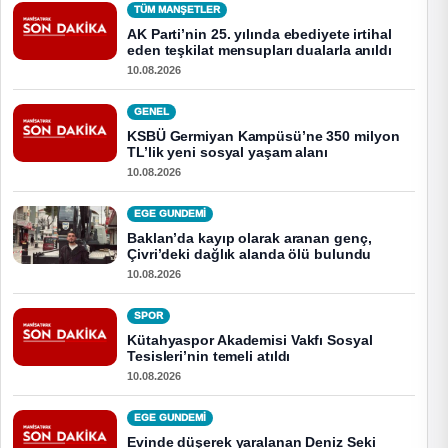
TÜM MANŞETLER
AK Parti’nin 25. yılında ebediyete irtihal
eden teşkilat mensupları dualarla anıldı
10.08.2026
GENEL
KSBÜ Germiyan Kampüsü’ne 350 milyon
TL’lik yeni sosyal yaşam alanı
10.08.2026
EGE GUNDEMİ
Baklan’da kayıp olarak aranan genç,
Çivri’deki dağlık alanda ölü bulundu
10.08.2026
SPOR
Kütahyaspor Akademisi Vakfı Sosyal
Tesisleri’nin temeli atıldı
10.08.2026
EGE GUNDEMİ
Evinde düşerek yaralanan Deniz Seki