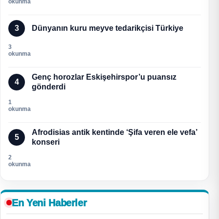
okunma
3
Dünyanın kuru meyve tedarikçisi Türkiye
3
okunma
Genç horozlar Eskişehirspor’u puansız
4
gönderdi
1
okunma
Afrodisias antik kentinde ‘Şifa veren ele vefa’
5
konseri
2
okunma
En Yeni Haberler