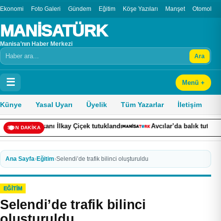
Ekonomi
Foto Galeri
Gündem
Eğitim
Köşe Yazıları
Manşet
Otomobil
MANİSATÜRK
Manisa’nın Haber Merkezi
Ara
Arama
☰
Menü +
Künye
Yasal Uyarı
Üyelik
Tüm Yazarlar
İletişim
 İlkay Çiçek tutuklandı
Avcılar’da balık tutarken denize düşen ki
SON DAKİKA
Ana Sayfa
›
Eğitim
›
Selendi’de trafik bilinci oluşturuldu
EĞITIM
Selendi’de trafik bilinci
oluşturuldu