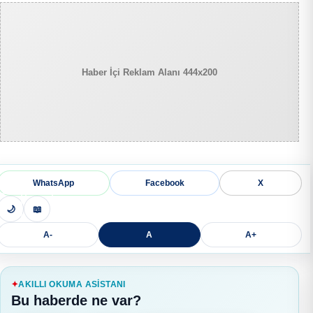
Haber İçi Reklam Alanı 444x200
WhatsApp
Facebook
X
🌙
📖
A-
A
A+
AKILLI OKUMA ASISTANI
Bu haberde ne var?