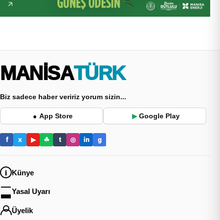
MANİSA
TÜRK
Biz sadece haber veririz yorum sizin...
App Store
Google Play
●
▶
f
x
▶
☘
t
◎
in
g
Künye
Yasal Uyarı
Üyelik