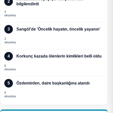
2
bilgilendirdi
3
okunma
3
Sarıgöl’de ’Öncelik hayatın, öncelik yayanın’
3
okunma
4
Korkunç kazada ölenlerin kimlikleri belli oldu
6
okunma
5
Özdemirden, daire başkanlığına atandı
5
okunma