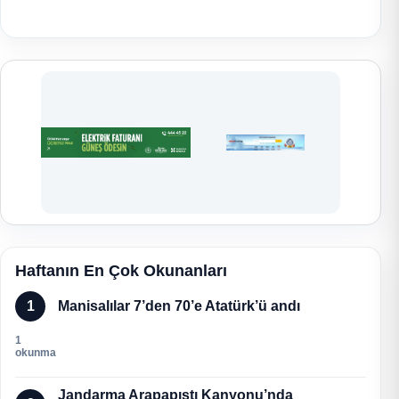
Haftanın En Çok Okunanları
1
Manisalılar 7’den 70’e Atatürk’ü andı
1
okunma
Jandarma Arapapıştı Kanyonu’nda