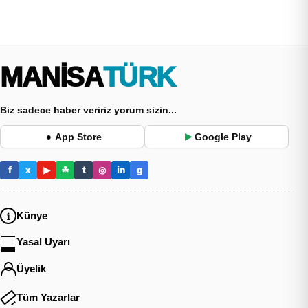
MANİSA
TÜRK
Biz sadece haber veririz yorum sizin...
App Store
Google Play
●
▶
f
x
▶
☘
t
◎
in
g
Künye
Yasal Uyarı
Üyelik
Tüm Yazarlar