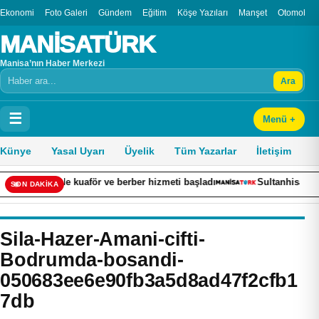
Ekonomi
Foto Galeri
Gündem
Eğitim
Köşe Yazıları
Manşet
Otomobil
MANİSATÜRK
Manisa’nın Haber Merkezi
Ara
Arama
☰
Menü +
Künye
Yasal Uyarı
Üyelik
Tüm Yazarlar
İletişim
fe’de kuaför ve berber hizmeti başladı
Sultanhisar’da cami ima
SON DAKİKA
Sila-Hazer-Amani-cifti-
Bodrumda-bosandi-
050683ee6e90fb3a5d8ad47f2cfb1
7db