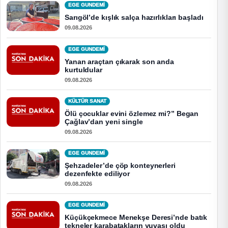
EGE GUNDEMİ
Sarıgöl’de kışlık salça hazırlıkları başladı
09.08.2026
EGE GUNDEMİ
Yanan araçtan çıkarak son anda
kurtuldular
09.08.2026
KÜLTÜR SANAT
Ölü çocuklar evini özlemez mi?” Began
Çağlav’dan yeni single
09.08.2026
EGE GUNDEMİ
Şehzadeler’de çöp konteynerleri
dezenfekte ediliyor
09.08.2026
EGE GUNDEMİ
Küçükçekmece Menekşe Deresi’nde batık
tekneler karabatakların yuvası oldu