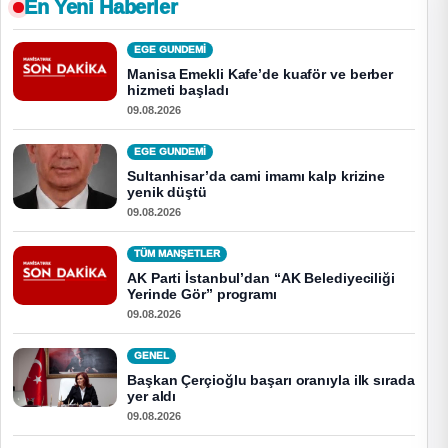
En Yeni Haberler
EGE GUNDEMİ
Manisa Emekli Kafe’de kuaför ve berber
hizmeti başladı
09.08.2026
EGE GUNDEMİ
Sultanhisar’da cami imamı kalp krizine
yenik düştü
09.08.2026
TÜM MANŞETLER
AK Parti İstanbul’dan “AK Belediyeciliği
Yerinde Gör” programı
09.08.2026
GENEL
Başkan Çerçioğlu başarı oranıyla ilk sırada
yer aldı
09.08.2026