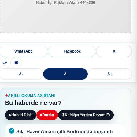
Haber İçi Reklam Alanı 444x200
WhatsApp
Facebook
X
🌙
📖
A-
A
A+
AKILLI OKUMA ASISTANI
Bu haberde ne var?
▶
Haberi Dinle
■
Durdur
↧
Kaldığın Yerden Devam Et
Sıla-Hazer Amani çifti Bodrum’da boşandı