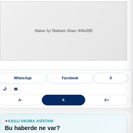
Haber İçi Reklam Alanı 444x200
WhatsApp
Facebook
X
🌙
📖
A-
A
A+
AKILLI OKUMA ASISTANI
Bu haberde ne var?