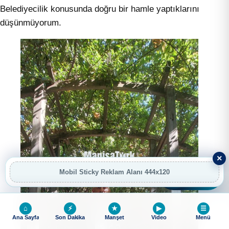
Belediyecilik konusunda doğru bir hamle yaptıklarını
düşünmüyorum.
×
Mobil Sticky Reklam Alanı 444x120
AI
AI Asistan
⌂
⚡
★
▶
☰
Ana Sayfa
Son Dakika
Manşet
Video
Menü