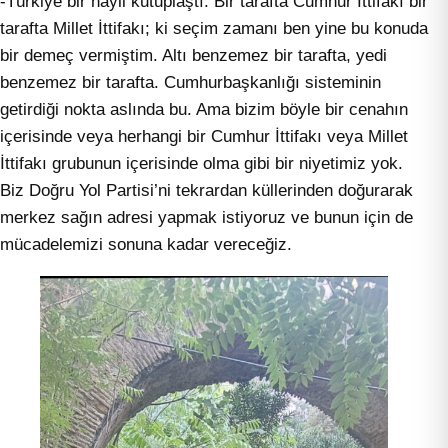
-Türkiye bir hayli kutuplaştı. Bir tarafta Cumhur İttifakı bir
tarafta Millet İttifakı; ki seçim zamanı ben yine bu konuda
bir demeç vermiştim. Altı benzemez bir tarafta, yedi
benzemez bir tarafta. Cumhurbaşkanlığı sisteminin
getirdiği nokta aslında bu. Ama bizim böyle bir cenahın
içerisinde veya herhangi bir Cumhur İttifakı veya Millet
İttifakı grubunun içerisinde olma gibi bir niyetimiz yok.
Biz Doğru Yol Partisi’ni tekrardan küllerinden doğurarak
merkez sağın adresi yapmak istiyoruz ve bunun için de
mücadelemizi sonuna kadar vereceğiz.