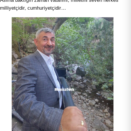
Aslına baktığın zaman vatanını, milletini seven herkes
milliyetçidir, cumhuriyetçidir…