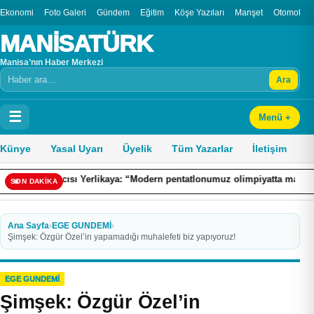
Ekonomi
Foto Galeri
Gündem
Eğitim
Köşe Yazıları
Manşet
Otomobil
MANİSATÜRK
Manisa’nın Haber Merkezi
Ara
Arama
☰
Menü +
Künye
Yasal Uyarı
Üyelik
Tüm Yazarlar
İletişim
ya: “Modern pentatlonumuz olimpiyatta madalya alacak potansiyele geld
SON DAKİKA
Ana Sayfa
›
EGE GUNDEMİ
›
Şimşek: Özgür Özel’in yapamadığı muhalefeti biz yapıyoruz!
EGE GUNDEMİ
Şimşek: Özgür Özel’in