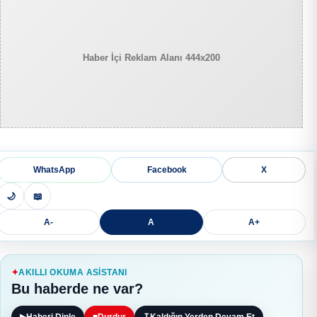
Haber İçi Reklam Alanı 444x200
WhatsApp
Facebook
X
🌙
📖
A-
A
A+
AKILLI OKUMA ASISTANI
Bu haberde ne var?