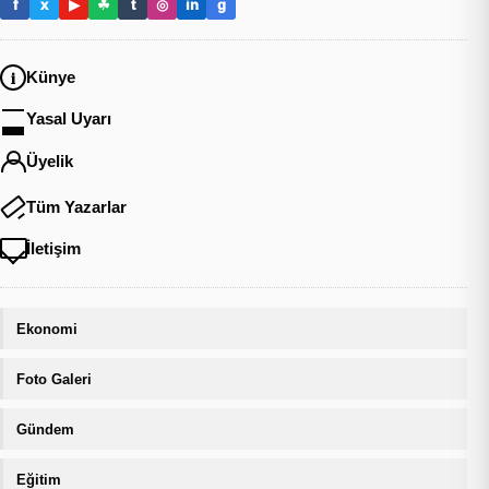
f
x
▶
☘
t
◎
in
g
Künye
Yasal Uyarı
Üyelik
Tüm Yazarlar
İletişim
Ekonomi
Foto Galeri
Gündem
Eğitim