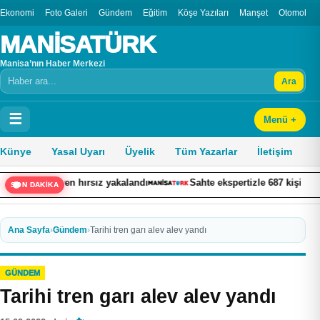
Ekonomi
Foto Galeri
Gündem
Eğitim
Köşe Yazıları
Manşet
Otomobil
MANİSATÜRK
Manisa’nın Haber Merkezi
Ara
Arama
☰
Menü +
Künye
Yasal Uyarı
Üyelik
Tüm Yazarlar
İletişim
 hırsız yakalandı
Sahte ekspertizle 687 kişiye vatandaşlık kaza
SON DAKİKA
Ana Sayfa
›
Gündem
›
Tarihi tren garı alev alev yandı
GÜNDEM
Tarihi tren garı alev alev yandı