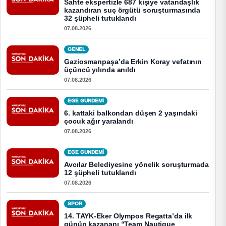
Sahte ekspertizle 687 kişiye vatandaşlık
kazandıran suç örgütü soruşturmasında
32 şüpheli tutuklandı
07.08.2026
GENEL
Gaziosmanpaşa’da Erkin Koray vefatının
üçüncü yılında anıldı
07.08.2026
EGE GUNDEMİ
6. kattaki balkondan düşen 2 yaşındaki
çocuk ağır yaralandı
07.08.2026
EGE GUNDEMİ
Avcılar Belediyesine yönelik soruşturmada
12 şüpheli tutuklandı
07.08.2026
SPOR
14. TAYK-Eker Olympos Regatta’da ilk
günün kazananı “Team Nautique