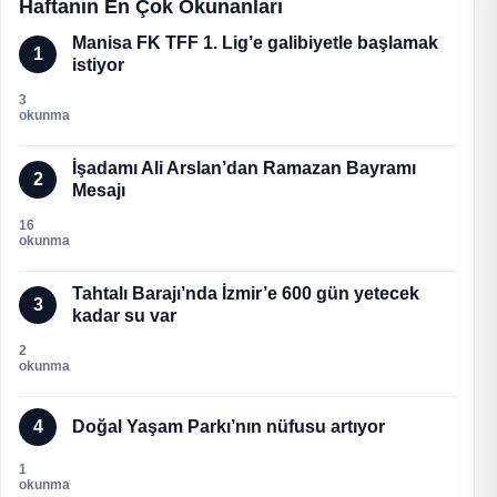
Haftanın En Çok Okunanları
Manisa FK TFF 1. Lig’e galibiyetle başlamak
1
istiyor
3
okunma
İşadamı Ali Arslan’dan Ramazan Bayramı
2
Mesajı
16
okunma
Tahtalı Barajı’nda İzmir’e 600 gün yetecek
3
kadar su var
2
okunma
4
Doğal Yaşam Parkı’nın nüfusu artıyor
1
okunma