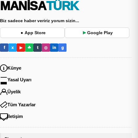
MANİSA
TÜRK
Biz sadece haber veririz yorum sizin...
App Store
Google Play
●
▶
f
x
▶
☘
t
◎
in
g
Künye
Yasal Uyarı
Üyelik
Tüm Yazarlar
İletişim