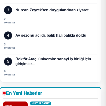
3
Nurcan Zeyrek’ten duygulandıran ziyaret
2
okunma
4
Av sezonu açıldı, balık hali balıkla doldu
3
okunma
Rektör Ataç, üniversite sanayi iş birliği için
5
girişimler...
6
okunma
En Yeni Haberler
KÜLTÜR SANAT