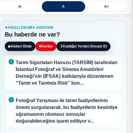
A-
A
A+
AKILLI OKUMA ASISTANI
Bu haberde ne var?
▶
Haberi Dinle
■
Durdur
↧
Kaldığın Yerden Devam Et
Tarım Sigortaları Havuzu (TARSİM) tarafından
İstanbul Fotoğraf ve Sinema Amatörleri
Derneği’nin (İFSAK) katkılarıyla düzenlenen
“Tarım ve Tarımda Risk” kon...
Fotoğraf Yarışması ile tarım faaliyetlerinin
önemi vurgulanarak, bu faaliyetlerin kesintiye
uğramasının olumsuz sonuçlar
doğurabileceğine işaret ediliyor v...