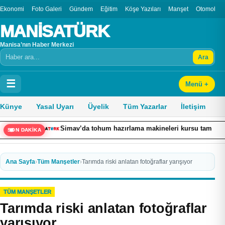
Ekonomi
Foto Galeri
Gündem
Eğitim
Köşe Yazıları
Manşet
Otomobil
MANİSATÜRK
Manisa’nın Haber Merkezi
Ara
Arama
☰
Menü +
Künye
Yasal Uyarı
Üyelik
Tüm Yazarlar
İletişim
Simav’da tohum hazırlama makineleri kursu tamamlandı
SON DAKİKA
Ana Sayfa
›
Tüm Manşetler
›
Tarımda riski anlatan fotoğraflar yarışıyor
TÜM MANŞETLER
Tarımda riski anlatan fotoğraflar
yarışıyor