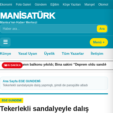
Ekonomi
Foto Galeri
Gündem
Eğitim
Köşe Yazıları
Manşet
Otomobil
MANİSATÜRK
Manisa’nın Haber Merkezi
Ara
Arama
☰
Menü +
Künye
Yasal Uyarı
Üyelik
Tüm Yazarlar
İletişim
nanın balkonu yıkıldı; Bina sakini “Deprem oldu sandık” dedi
S
SON DAKİKA
Ana Sayfa
›
EGE GUNDEMİ
›
Tekerlekli sandalyeyle dalış yapmıştı, şimdi de paraşütle atladı
EGE GUNDEMİ
Tekerlekli sandalyeyle dalış