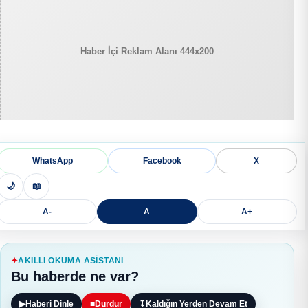
Haber İçi Reklam Alanı 444x200
WhatsApp
Facebook
X
🌙
📖
A-
A
A+
AKILLI OKUMA ASISTANI
Bu haberde ne var?
▶
Haberi Dinle
■
Durdur
↧
Kaldığın Yerden Devam Et