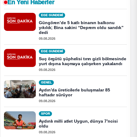
En Yeni Haberler
EGE GUNDEMİ
Güngören’de 5 katlı binanın balkonu
yıkıldı; Bina sakini “Deprem oldu sandık”
dedi
09.08.2026
EGE GUNDEMİ
Suç örgütü şüphelisi tırın gizli bölmesinde
yurt dışına kaçmaya çalışırken yakalandı
09.08.2026
GENEL
Aydın’da üreticilerle buluşmalar 85
haftadır sürüyor
09.08.2026
SPOR
Aydınlı milli atlet Uygun, dünya 7’ncisi
oldu
09.08.2026