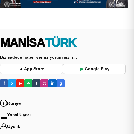
MANİSA
TÜRK
Biz sadece haber veririz yorum sizin...
App Store
Google Play
●
▶
f
x
▶
☘
t
◎
in
g
Künye
Yasal Uyarı
Üyelik