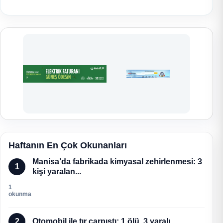
Haftanın En Çok Okunanları
Manisa’da fabrikada kimyasal zehirlenmesi: 3
1
kişi yaralan...
1
okunma
2
Otomobil ile tır çarpıştı: 1 ölü, 3 yaralı