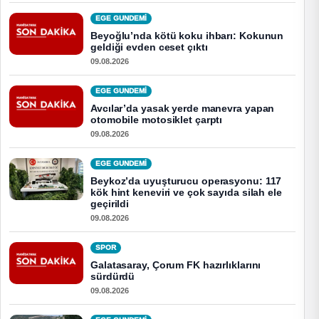
EGE GUNDEMİ
Beyoğlu’nda kötü koku ihbarı: Kokunun
geldiği evden ceset çıktı
09.08.2026
EGE GUNDEMİ
Avcılar’da yasak yerde manevra yapan
otomobile motosiklet çarptı
09.08.2026
EGE GUNDEMİ
Beykoz’da uyuşturucu operasyonu: 117
kök hint keneviri ve çok sayıda silah ele
geçirildi
09.08.2026
SPOR
Galatasaray, Çorum FK hazırlıklarını
sürdürdü
09.08.2026