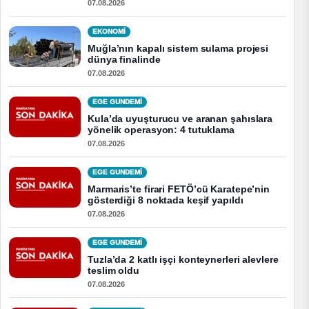
07.08.2026
EKONOMI
Muğla’nın kapalı sistem sulama projesi
dünya finalinde
07.08.2026
EGE GUNDEMİ
Kula’da uyuşturucu ve aranan şahıslara
yönelik operasyon: 4 tutuklama
07.08.2026
EGE GUNDEMİ
Marmaris’te firari FETÖ’cü Karatepe’nin
gösterdiği 8 noktada keşif yapıldı
07.08.2026
EGE GUNDEMİ
Tuzla’da 2 katlı işçi konteynerleri alevlere
teslim oldu
07.08.2026