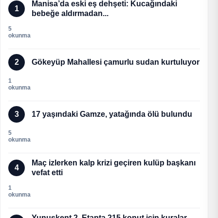
Manisa’da eski eş dehşeti: Kucağındaki
1
bebeğe aldırmadan...
5
okunma
2
Gökeyüp Mahallesi çamurlu sudan kurtuluyor
1
okunma
3
17 yaşındaki Gamze, yatağında ölü bulundu
5
okunma
Maç izlerken kalp krizi geçiren kulüp başkanı
4
vefat etti
1
okunma
Yunuskent 2. Etapta 215 konut için kuralar