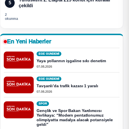
5
çekildi
2
okunma
En Yeni Haberler
EGE GUNDEMİ
Yaya yollarının işgaline sıkı denetim
07.08.2026
EGE GUNDEMİ
Tavşanlı’da trafik kazası 1 yaralı
07.08.2026
SPOR
Gençlik ve Spor Bakan Yardımcısı
Yerlikaya: “Modern pentatlonumuz
olimpiyatta madalya alacak potansiyele
geldi”