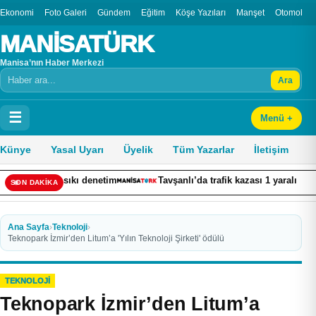
Ekonomi
Foto Galeri
Gündem
Eğitim
Köşe Yazıları
Manşet
Otomobil
MANİSATÜRK
Manisa’nın Haber Merkezi
Ara
Arama
☰
Menü +
Künye
Yasal Uyarı
Üyelik
Tüm Yazarlar
İletişim
 denetim
Tavşanlı’da trafik kazası 1 yaralı
Gençlik ve Sp
SON DAKİKA
Ana Sayfa
›
Teknoloji
›
Teknopark İzmir’den Litum’a 'Yılın Teknoloji Şirketi' ödülü
TEKNOLOJI
Teknopark İzmir’den Litum’a