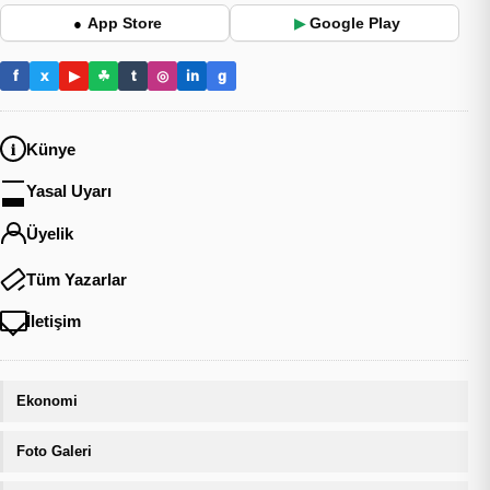
App Store
Google Play
●
▶
f
x
▶
☘
t
◎
in
g
Künye
Yasal Uyarı
Üyelik
Tüm Yazarlar
İletişim
Ekonomi
Foto Galeri