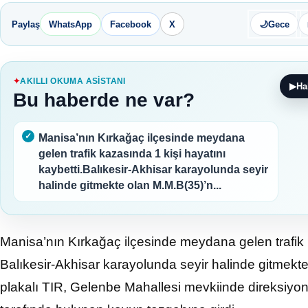
Paylaş
WhatsApp
Facebook
X
🌙
Gece
AKILLI OKUMA ASISTANI
▶
Ha
Bu haberde ne var?
Manisa’nın Kırkağaç ilçesinde meydana
gelen trafik kazasında 1 kişi hayatını
kaybetti.Balıkesir-Akhisar karayolunda seyir
halinde gitmekte olan M.M.B(35)’n...
Manisa’nın Kırkağaç ilçesinde meydana gelen trafik k
Balıkesir-Akhisar karayolunda seyir halinde gitmekt
plakalı TIR, Gelenbe Mahallesi mevkiinde direksiyo