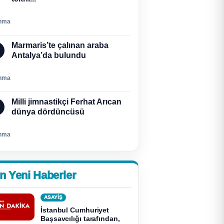
nma
Marmaris’te çalınan araba
Antalya’da bulundu
nma
Milli jimnastikçi Ferhat Arıcan
dünya dördüncüsü
nma
n Yeni Haberler
ASAYİŞ
İstanbul Cumhuriyet
Başsavcılığı tarafından,