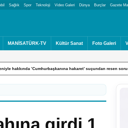
bil
Sağlık
Spor
Teknoloji
Video Galeri
Dünya
Burçlar
Gazete Man
MANİSATÜRK-TV
Kültür Sanat
Foto Galeri
V
ında ’Cumhurbaşkanına hakaret’ suçundan resen soruşturma başlatıl
hına girdi 1