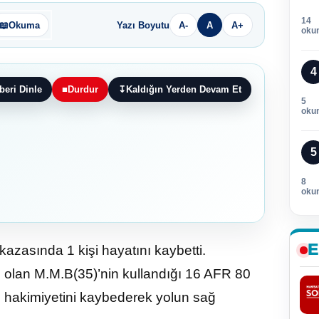
14
📖
Okuma
Yazı Boyutu
A-
A
A+
oku
4
beri Dinle
■
Durdur
↧
Kaldığın Yerden Devam Et
5
oku
5
8
oku
E
azasında 1 kişi hayatını kaybetti.
e olan M.M.B(35)’nin kullandığı 16 AFR 80
n hakimiyetini kaybederek yolun sağ