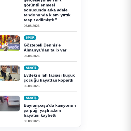
gerçekleştirilen MR
görüntülenmesi
sonucunda arka adale
tendonunda kısmi yırtık
tespit edilmiştir.”
06.08.2026
SPOR
Göztepeli Dennis’e
Almanya’dan talip var
06.08.2026
ASAYİŞ
Evdeki silah faciası küçük
çocuğu hayattan kopardı
06.08.2026
ASAYİŞ
Bayrampaşa’da kamyonun
çarptığı yaşlı adam
hayatını kaybetti
06.08.2026