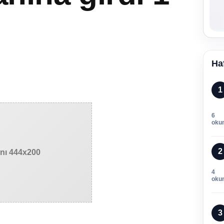
Ha
1
6
oku
2
anı 444x200
4
oku
3