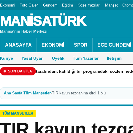
Ekonomi
Foto Galeri
Gündem
Eğitim
Köşe Yazıları
Manşet
Otomo
MANİSATÜRK
Manisa’nın Haber Merkezi
ANASAYFA
EKONOMİ
SPOR
EGE GUNDEMİ
Künye
Yasal Uyarı
Üyelik
Tüm Yazarlar
İletişim
ığı tarafından, katıldığı bir programdaki sözleri nedeniyle hakk
SON DAKİKA
Ana Sayfa
›
Tüm Manşetler
›
TIR kavun tezgahına girdi 1 ölü
TÜM MANŞETLER
TIR kavun tezga