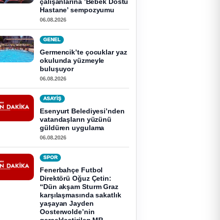
çalışanlarına ’Bebek Dostu
Hastane’ sempozyumu
06.08.2026
GENEL
Germencik’te çocuklar yaz
okulunda yüzmeyle
buluşuyor
06.08.2026
ASAYİŞ
Esenyurt Belediyesi’nden
vatandaşların yüzünü
güldüren uygulama
06.08.2026
SPOR
Fenerbahçe Futbol
Direktörü Oğuz Çetin:
“Dün akşam Sturm Graz
karşılaşmasında sakatlık
yaşayan Jayden
Oosterwolde’nin