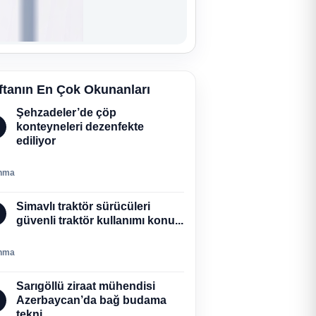
ftanın En Çok Okunanları
Şehzadeler’de çöp
konteyneleri dezenfekte
ediliyor
nma
Simavlı traktör sürücüleri
güvenli traktör kullanımı konu...
nma
Sarıgöllü ziraat mühendisi
Azerbaycan’da bağ budama
tekni...