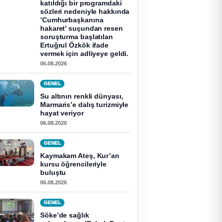
katıldığı bir programdaki
sözleri nedeniyle hakkında
’Cumhurbaşkanına
hakaret’ suçundan resen
soruşturma başlatılan
Ertuğrul Özkök ifade
vermek için adliyeye geldi.
06.08.2026
GENEL
Su altının renkli dünyası,
Marmaris’e dalış turizmiyle
hayat veriyor
06.08.2026
GENEL
Kaymakam Ateş, Kur’an
kursu öğrencileriyle
buluştu
06.08.2026
GENEL
Söke’de sağlık