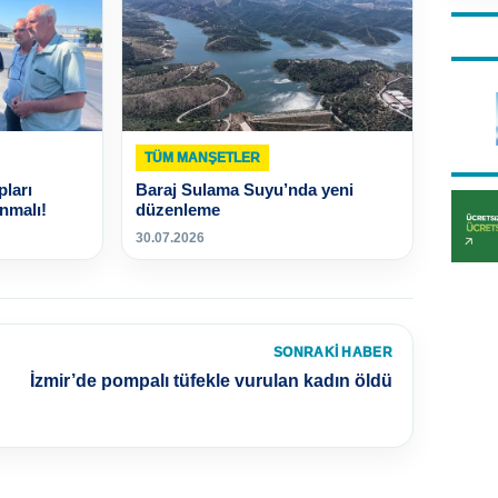
TÜM MANŞETLER
pları
Baraj Sulama Suyu’nda yeni
nmalı!
düzenleme
30.07.2026
SONRAKI HABER
İzmir’de pompalı tüfekle vurulan kadın öldü