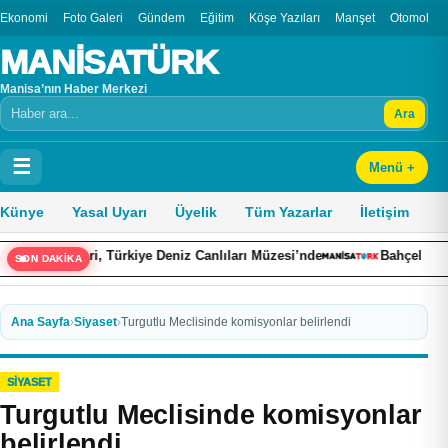
Ekonomi
Foto Galeri
Gündem
Eğitim
Köşe Yazıları
Manşet
Otomobil
MANİSATÜRK
Manisa’nın Haber Merkezi
Ara
Arama
☰
Menü +
Künye
Yasal Uyarı
Üyelik
Tüm Yazarlar
İletişim
rkiye Deniz Canlıları Müzesi’nde
Bahçelievler’de 100 çocuğa bisi
SON DAKİKA
Ana Sayfa
›
Siyaset
›
Turgutlu Meclisinde komisyonlar belirlendi
SIYASET
Turgutlu Meclisinde komisyonlar
belirlendi