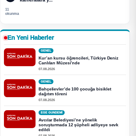
11
okunma
En Yeni Haberler
GENEL
Kur’an kursu öğrencileri, Türkiye Deniz
Canlıları Müzesi’nde
07.08.2026
GENEL
Bahçelievler’de 100 çocuğa bisiklet
dağıtım töreni
07.08.2026
EGE GUNDEMİ
Avcılar Belediyesi’ne yönelik
soruşturmada 12 şüpheli adliyeye sevk
edildi
07.08.2026