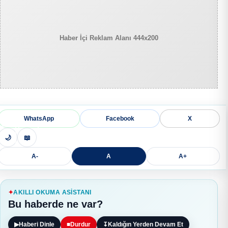
Haber İçi Reklam Alanı 444x200
WhatsApp
Facebook
X
🌙
📖
A-
A
A+
AKILLI OKUMA ASISTANI
Bu haberde ne var?
▶
Haberi Dinle
■
Durdur
↧
Kaldığın Yerden Devam Et