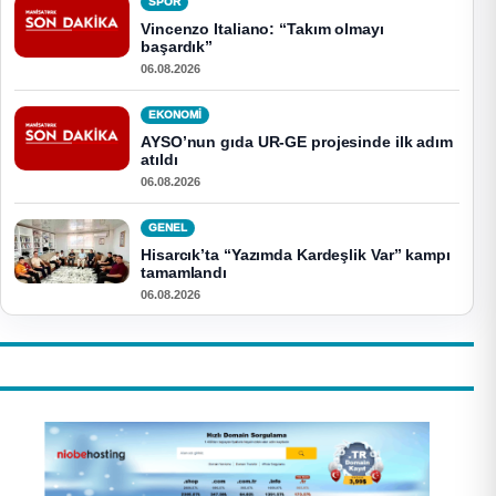
SPOR
Vincenzo Italiano: “Takım olmayı
başardık”
06.08.2026
EKONOMI
AYSO’nun gıda UR-GE projesinde ilk adım
atıldı
06.08.2026
GENEL
Hisarcık’ta “Yazımda Kardeşlik Var” kampı
tamamlandı
06.08.2026