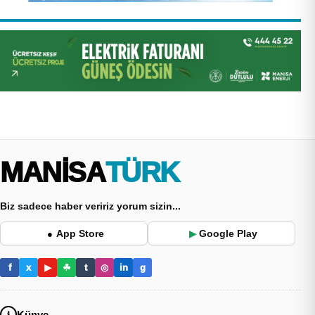
MANİSA
TÜRK
Biz sadece haber veririz yorum sizin...
App Store
Google Play
●
▶
f
x
▶
☘
t
◎
in
g
Künye