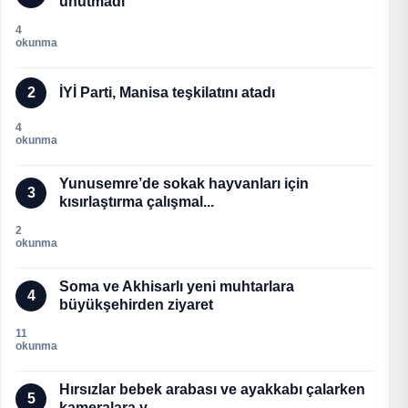
unutmadı
4
okunma
2
İYİ Parti, Manisa teşkilatını atadı
4
okunma
Yunusemre’de sokak hayvanları için
3
kısırlaştırma çalışmal...
2
okunma
Soma ve Akhisarlı yeni muhtarlara
4
büyükşehirden ziyaret
11
okunma
Hırsızlar bebek arabası ve ayakkabı çalarken
5
kameralara y...