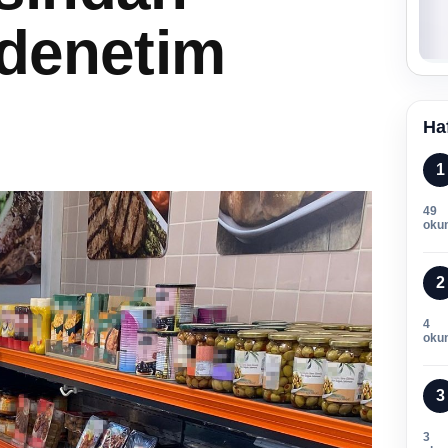
 denetim
Ha
1
49
oku
2
4
oku
3
3