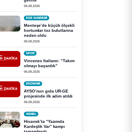
getirdi
06.08.2026
EGE GUNDEMİ
Menteşe’de küçük ölçekli
hortumlar toz bulutlarına
neden oldu
06.08.2026
SPOR
Vincenzo Italiano: “Takım
olmayı başardık”
06.08.2026
EKONOMI
AYSO’nun gıda UR-GE
projesinde ilk adım atıldı
06.08.2026
GENEL
Hisarcık’ta “Yazımda
Kardeşlik Var” kampı
tamamlandı