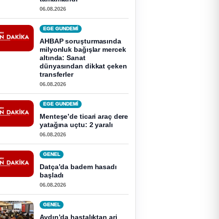
06.08.2026
EGE GUNDEMİ
AHBAP soruşturmasında
milyonluk bağışlar mercek
altında: Sanat
dünyasından dikkat çeken
transferler
06.08.2026
EGE GUNDEMİ
Menteşe’de ticari araç dere
yatağına uçtu: 2 yaralı
06.08.2026
GENEL
Datça’da badem hasadı
başladı
06.08.2026
GENEL
Aydın’da hastalıktan ari