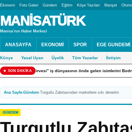
Ekonomi
Foto Galeri
Gündem
Eğitim
Köşe Yazıları
Manşet
Otomo
MANİSATÜRK
Manisa’nın Haber Merkezi
ANASAYFA
EKONOMİ
SPOR
EGE GUNDEMİ
Künye
Yasal Uyarı
Üyelik
Tüm Yazarlar
İletişim
irvesi” iş dünyasının önde gelen isimlerini Bodrum’da bir araya g
SON DAKİKA
Ana Sayfa
›
Gündem
›
Turgutlu Zabıtasından marketlere sıkı denetim
GÜNDEM
Turgutlu Zabıt