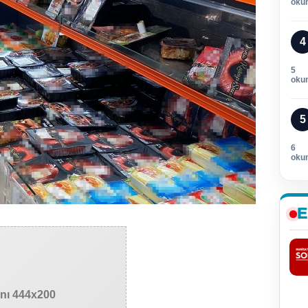
oku
4
5
oku
5
6
oku
E
anı 444x200