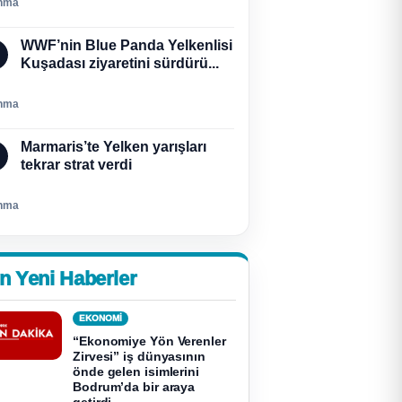
nma
WWF’nin Blue Panda Yelkenlisi
Kuşadası ziyaretini sürdürü...
nma
Marmaris’te Yelken yarışları
tekrar strat verdi
nma
n Yeni Haberler
EKONOMI
“Ekonomiye Yön Verenler
Zirvesi” iş dünyasının
önde gelen isimlerini
Bodrum’da bir araya