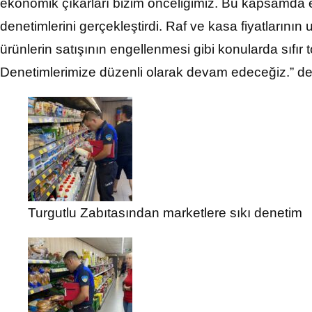
ekonomik çıkarları bizim önceliğimiz. Bu kapsamda e
denetimlerini gerçekleştirdi. Raf ve kasa fiyatlarını
ürünlerin satışının engellenmesi gibi konularda sıfır 
Denetimlerimize düzenli olarak devam edeceğiz.” de
Turgutlu Zabıtasından marketlere sıkı denetim