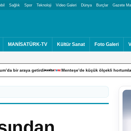
bil
Sağlık
Spor
Teknoloji
Video Galeri
Dünya
Burçlar
Gazete Man
MANİSATÜRK-TV
Kültür Sanat
Foto Galeri
V
etirdi
Menteşe’de küçük ölçekli hortumlar toz bulutlarına
asından