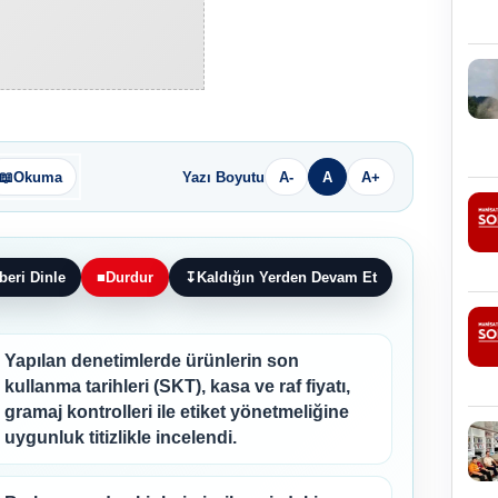
📖
Okuma
Yazı Boyutu
A-
A
A+
beri Dinle
■
Durdur
↧
Kaldığın Yerden Devam Et
Yapılan denetimlerde ürünlerin son
kullanma tarihleri (SKT), kasa ve raf fiyatı,
gramaj kontrolleri ile etiket yönetmeliğine
uygunluk titizlikle incelendi.