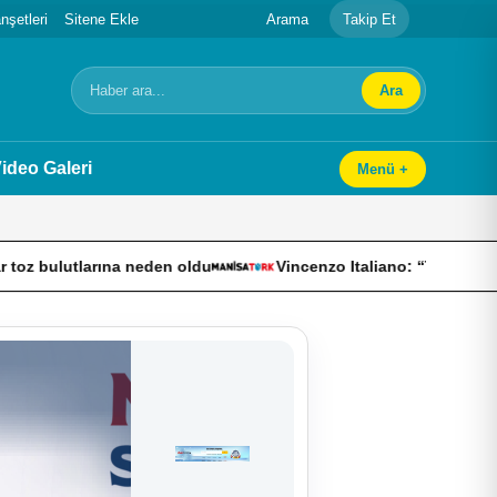
şetleri
Sitene Ekle
Arama
Takip Et
Ara
Arama
ideo Galeri
Menü +
 neden oldu
Vincenzo Italiano: “Takım olmayı başardık”