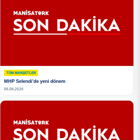
TÜM MANŞETLER
MHP Selendi’de yeni dönem
06.08.2026