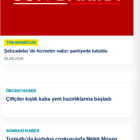
TÜM MANŞETLER
Şehzadeler’de hizmetin nabzı şantiyede tutuldu
06.08.2026
ÖNCEKI HABER
Çiftçiler kışlık kaba yem hazırlıklarına başladı
SONRAKI HABER
Turgutlu’da kurtuluş coşkusunda Melek Mosso