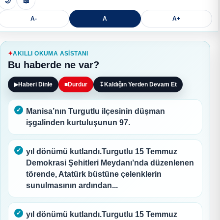
🌙
📖
A-
A
A+
AKILLI OKUMA ASISTANI
Bu haberde ne var?
▶
Haberi Dinle
■
Durdur
↧
Kaldığın Yerden Devam Et
Manisa’nın Turgutlu ilçesinin düşman
işgalinden kurtuluşunun 97.
yıl dönümü kutlandı.Turgutlu 15 Temmuz
Demokrasi Şehitleri Meydanı’nda düzenlenen
törende, Atatürk büstüne çelenklerin
sunulmasının ardından...
yıl dönümü kutlandı.Turgutlu 15 Temmuz