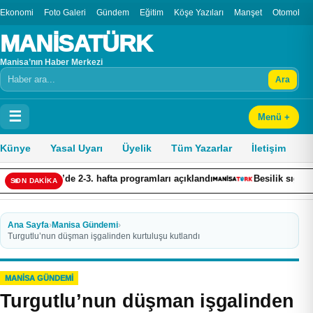
Ekonomi
Foto Galeri
Gündem
Eğitim
Köşe Yazıları
Manşet
Otomobil
MANİSATÜRK
Manisa’nın Haber Merkezi
Ara
Arama
☰
Menü +
Künye
Yasal Uyarı
Üyelik
Tüm Yazarlar
İletişim
r Lig’de 2-3. hafta programları açıklandı
Besilik sığırlara yöne
SON DAKİKA
Ana Sayfa
›
Manisa Gündemi
›
Turgutlu’nun düşman işgalinden kurtuluşu kutlandı
MANISA GÜNDEMI
Turgutlu’nun düşman işgalinden