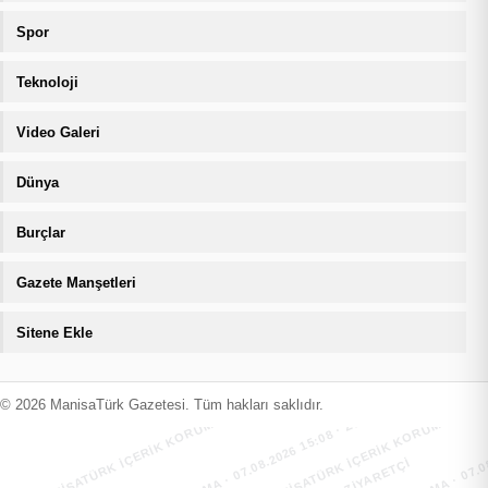
Spor
Teknoloji
Video Galeri
Dünya
Burçlar
Gazete Manşetleri
Sitene Ekle
MANİSATÜRK İÇERİK KORUMA · 07.08.2026 15:08 · ZIYARETÇI
MANİSATÜRK İÇERİK KORUMA · 07.08
MANİSATÜRK İÇERİK KORUMA · 07.08.2026 15:08 · ZIYARETÇI
MANİSATÜRK İÇERİK KORUMA · 07.08
© 2026 ManisaTürk Gazetesi. Tüm hakları saklıdır.