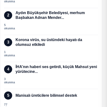
okunma
Aydın Büyükşehir Belediyesi, merhum
2
Başbakan Adnan Mender...
5
okunma
Korona virüs, su üstündeki hayatı da
3
olumsuz etkiledi
1
okunma
İHA’nın haberi ses getirdi, küçük Mahsut yeni
4
yürütecine...
3
okunma
5
Manisalı üreticilere bilimsel destek
77