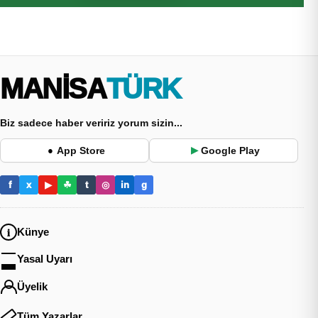
MANİSA
TÜRK
Biz sadece haber veririz yorum sizin...
App Store
Google Play
●
▶
f
x
▶
☘
t
◎
in
g
Künye
Yasal Uyarı
Üyelik
Tüm Yazarlar