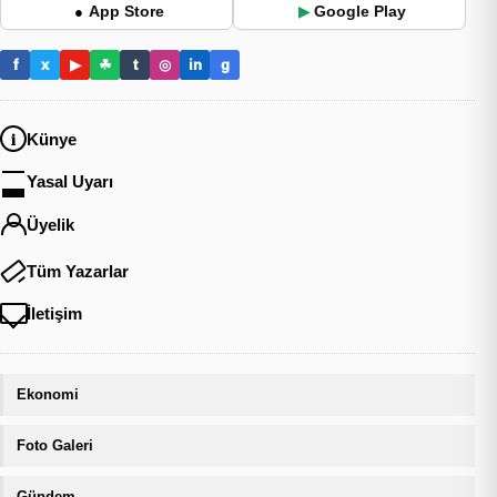
App Store
Google Play
●
▶
f
x
▶
☘
t
◎
in
g
Künye
Yasal Uyarı
Üyelik
Tüm Yazarlar
İletişim
Ekonomi
Foto Galeri
Gündem