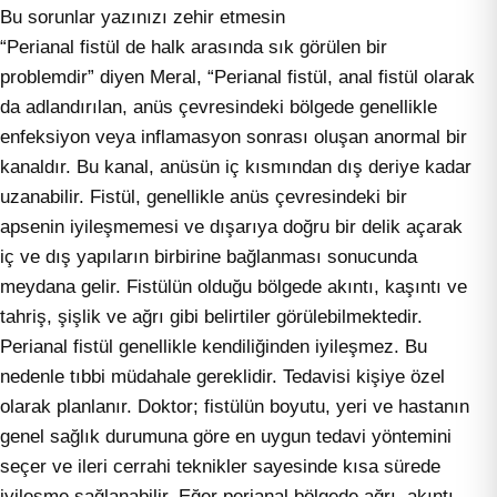
Bu sorunlar yazınızı zehir etmesin
“Perianal fistül de halk arasında sık görülen bir
problemdir” diyen Meral, “Perianal fistül, anal fistül olarak
da adlandırılan, anüs çevresindeki bölgede genellikle
enfeksiyon veya inflamasyon sonrası oluşan anormal bir
kanaldır. Bu kanal, anüsün iç kısmından dış deriye kadar
uzanabilir. Fistül, genellikle anüs çevresindeki bir
apsenin iyileşmemesi ve dışarıya doğru bir delik açarak
iç ve dış yapıların birbirine bağlanması sonucunda
meydana gelir. Fistülün olduğu bölgede akıntı, kaşıntı ve
tahriş, şişlik ve ağrı gibi belirtiler görülebilmektedir.
Perianal fistül genellikle kendiliğinden iyileşmez. Bu
nedenle tıbbi müdahale gereklidir. Tedavisi kişiye özel
olarak planlanır. Doktor; fistülün boyutu, yeri ve hastanın
genel sağlık durumuna göre en uygun tedavi yöntemini
seçer ve ileri cerrahi teknikler sayesinde kısa sürede
iyileşme sağlanabilir. Eğer perianal bölgede ağrı, akıntı