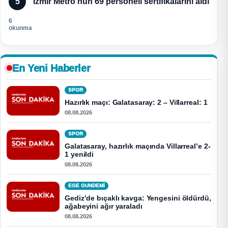
5
İzmir Metro’nun 69 personeli sertifikalarını aldı
6
okunma
En Yeni Haberler
SPOR
Hazırlık maçı: Galatasaray: 2 – Villarreal: 1
08.08.2026
SPOR
Galatasaray, hazırlık maçında Villarreal’e 2-
1 yenildi
08.08.2026
EGE GUNDEMİ
Gediz’de bıçaklı kavga: Yengesini öldürdü,
ağabeyini ağır yaraladı
08.08.2026