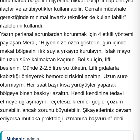
durumlarda bölgenin hijyenine dikkat edilip iltihap önleyici
ilaçlar ve antibiyotikler kullanılabilir. Cerrahi müdahale
gerektiğinde minimal invaziv teknikler de kullanılabilir”
ifadelerini kullandı.
Yazın perianal sorunlardan korunmak için 4 etkili yöntemi
paylaşan Meral, “Hijyeninize özen gösterin, gün içinde
makat bölgesini ılık suyla yıkayıp kurulayın. Islak mayo
ile uzun süre kalmaktan kaçının. Bol su için, lifli
beslenin. Günde 2-2,5 litre su tüketin. Lifli gıdalarla
kabızlığı önleyerek hemoroid riskini azaltın. Uzun süre
oturmayın. Her saat başı kısa yürüyüşler yaparak
bölgeye binen baskıyı azaltın. Kendi kendinize tedavi
etmeye uğraşmayın, reçetesiz kremler geçici çözüm
sunabilir, ancak sorunu büyütebilir. Şikayetleriniz devam
ediyorsa mutlaka proktoloji uzmanına başvurun” dedi.
Muhabir:
admin