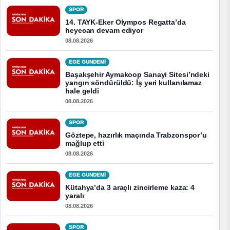
SPOR
14. TAYK-Eker Olympos Regatta’da
heyecan devam ediyor
08.08.2026
EGE GUNDEMİ
Başakşehir Aymakoop Sanayi Sitesi’ndeki
yangın söndürüldü: İş yeri kullanılamaz
hale geldi
08.08.2026
SPOR
Göztepe, hazırlık maçında Trabzonspor’u
mağlup etti
08.08.2026
EGE GUNDEMİ
Kütahya’da 3 araçlı zincirleme kaza: 4
yaralı
08.08.2026
SPOR