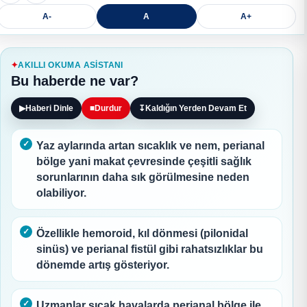
A-
A
A+
AKILLI OKUMA ASISTANI
Bu haberde ne var?
▶
Haberi Dinle
■
Durdur
↧
Kaldığın Yerden Devam Et
Yaz aylarında artan sıcaklık ve nem, perianal
bölge yani makat çevresinde çeşitli sağlık
sorunlarının daha sık görülmesine neden
olabiliyor.
Özellikle hemoroid, kıl dönmesi (pilonidal
sinüs) ve perianal fistül gibi rahatsızlıklar bu
dönemde artış gösteriyor.
Uzmanlar sıcak havalarda perianal bölge ile