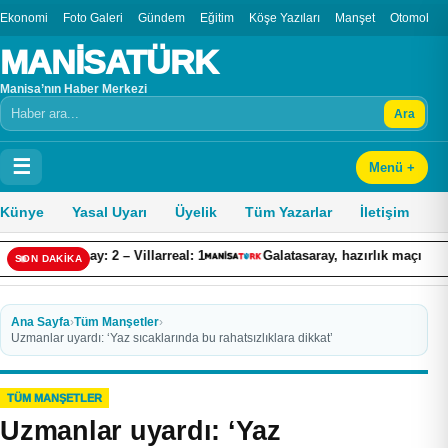
Ekonomi
Foto Galeri
Gündem
Eğitim
Köşe Yazıları
Manşet
Otomobil
MANİSATÜRK
Manisa’nın Haber Merkezi
Ara
Arama
☰
Menü +
Künye
Yasal Uyarı
Üyelik
Tüm Yazarlar
İletişim
y: 2 – Villarreal: 1
Galatasaray, hazırlık maçında Villarreal’e 2-1
SON DAKİKA
Ana Sayfa
›
Tüm Manşetler
›
Uzmanlar uyardı: ‘Yaz sıcaklarında bu rahatsızlıklara dikkat’
TÜM MANŞETLER
Uzmanlar uyardı: ‘Yaz