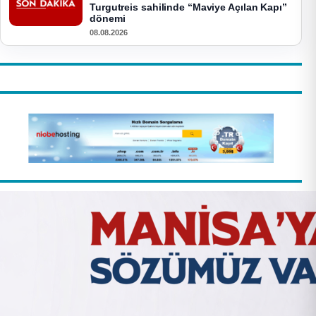
Turgutreis sahilinde “Maviye Açılan Kapı”
dönemi
08.08.2026