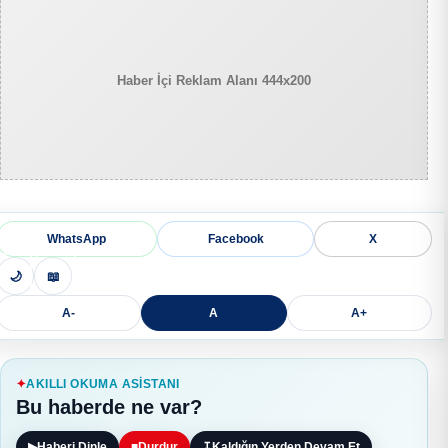
Haber İçi Reklam Alanı 444x200
WhatsApp
Facebook
X
🌙
📖
A-
A
A+
AKILLI OKUMA ASISTANI
Bu haberde ne var?
▶
Haberi Dinle
■
Durdur
↧
Kaldığın Yerden Devam Et