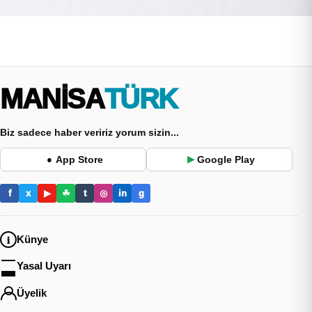
MANİSA
TÜRK
Biz sadece haber veririz yorum sizin...
App Store
Google Play
●
▶
f
x
▶
☘
t
◎
in
g
Künye
Yasal Uyarı
Üyelik