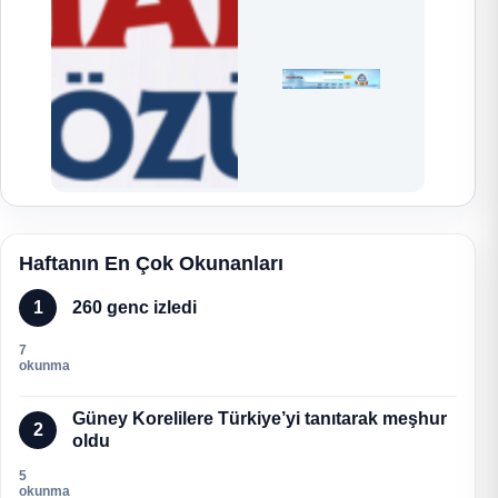
Haftanın En Çok Okunanları
1
260 genc izledi
7
okunma
Güney Korelilere Türkiye’yi tanıtarak meşhur
2
oldu
5
okunma