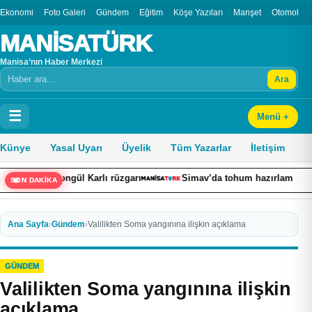
Ekonomi
Foto Galeri
Gündem
Eğitim
Köşe Yazıları
Manşet
Otomobil
MANİSATÜRK
Manisa’nın Haber Merkezi
Ara
Arama
☰
Menü +
Künye
Yasal Uyarı
Üyelik
Tüm Yazarlar
İletişim
l Karlı rüzgarı
Simav’da tohum hazırlama makineleri kursu t
SON DAKİKA
Ana Sayfa
›
Gündem
›
Valilikten Soma yangınına ilişkin açıklama
GÜNDEM
Valilikten Soma yangınına ilişkin
açıklama