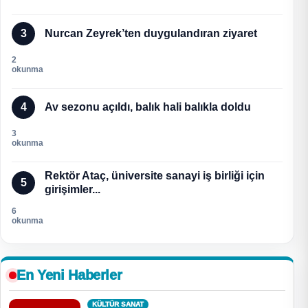
3
Nurcan Zeyrek’ten duygulandıran ziyaret
2
okunma
4
Av sezonu açıldı, balık hali balıkla doldu
3
okunma
Rektör Ataç, üniversite sanayi iş birliği için
5
girişimler...
6
okunma
En Yeni Haberler
KÜLTÜR SANAT