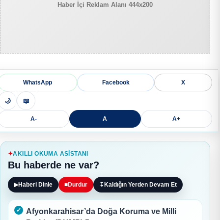
Haber İçi Reklam Alanı 444x200
WhatsApp
Facebook
X
🌙
📖
A-
A
A+
AKILLI OKUMA ASISTANI
Bu haberde ne var?
▶
Haberi Dinle
■
Durdur
↧
Kaldığın Yerden Devam Et
Afyonkarahisar’da Doğa Koruma ve Milli