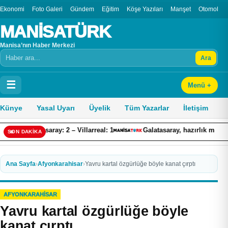
Ekonomi
Foto Galeri
Gündem
Eğitim
Köşe Yazıları
Manşet
Otomobil
MANİSATÜRK
Manisa’nın Haber Merkezi
Ara
Arama
☰
Menü +
Künye
Yasal Uyarı
Üyelik
Tüm Yazarlar
İletişim
: 2 – Villarreal: 1
Galatasaray, hazırlık maçında Villarreal’e 2-1 
SON DAKİKA
Ana Sayfa
›
Afyonkarahisar
›
Yavru kartal özgürlüğe böyle kanat çırptı
AFYONKARAHISAR
Yavru kartal özgürlüğe böyle
kanat çırptı