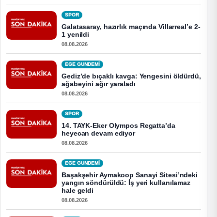
SPOR
Galatasaray, hazırlık maçında Villarreal’e 2-
1 yenildi
08.08.2026
EGE GUNDEMİ
Gediz’de bıçaklı kavga: Yengesini öldürdü,
ağabeyini ağır yaraladı
08.08.2026
SPOR
14. TAYK-Eker Olympos Regatta’da
heyecan devam ediyor
08.08.2026
EGE GUNDEMİ
Başakşehir Aymakoop Sanayi Sitesi’ndeki
yangın söndürüldü: İş yeri kullanılamaz
hale geldi
08.08.2026