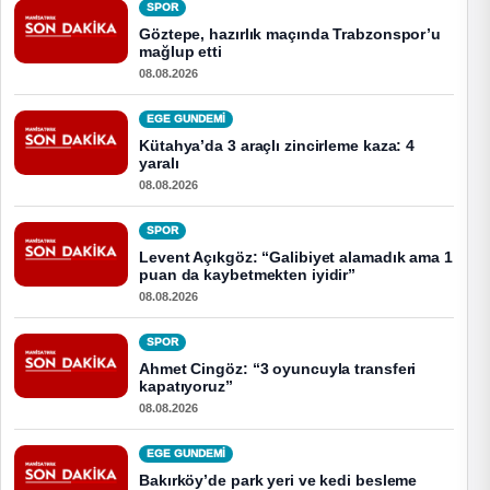
SPOR
Göztepe, hazırlık maçında Trabzonspor’u
mağlup etti
08.08.2026
EGE GUNDEMİ
Kütahya’da 3 araçlı zincirleme kaza: 4
yaralı
08.08.2026
SPOR
Levent Açıkgöz: “Galibiyet alamadık ama 1
puan da kaybetmekten iyidir”
08.08.2026
SPOR
Ahmet Cingöz: “3 oyuncuyla transferi
kapatıyoruz”
08.08.2026
EGE GUNDEMİ
Bakırköy’de park yeri ve kedi besleme