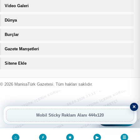
Video Galeri
Dünya
Burçlar
Gazete Manşetleri
Sitene Ekle
MANİSATÜRK İÇERİK KORUMA · 08.08.2026 23:12 · ZIYARETÇI
MANİSATÜRK İÇERİK KORUMA · 08.08
MANİSATÜRK İÇERİK KORUMA · 08.08.2026 23:12 · ZIYARETÇI
MANİSATÜRK İÇERİK KORUMA · 08.08
© 2026 ManisaTürk Gazetesi. Tüm hakları saklıdır.
MANİSATÜRK İÇERİK KORUMA · 08.08.2026 23:12 · ZIYARETÇI
MANİSATÜRK İÇERİK KORUMA · 08.08
×
Mobil Sticky Reklam Alanı 444x120
AI
AI Asistan
⌂
⚡
★
▶
☰