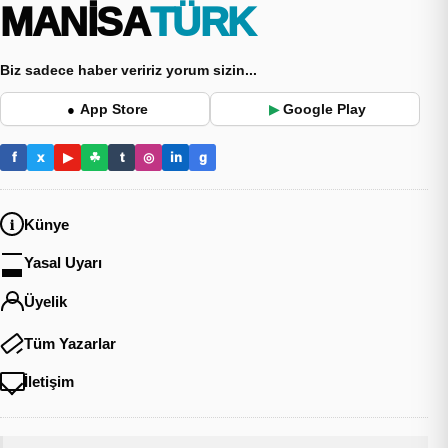
MANİSA
TÜRK
Biz sadece haber veririz yorum sizin...
App Store
Google Play
●
▶
f
x
▶
☘
t
◎
in
g
Künye
Yasal Uyarı
Üyelik
Tüm Yazarlar
İletişim