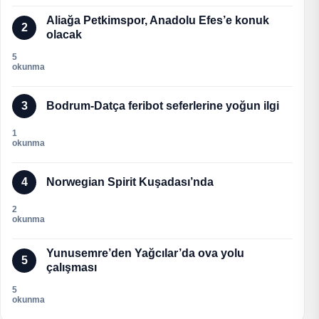
Aliağa Petkimspor, Anadolu Efes’e konuk
2
olacak
5
okunma
3
Bodrum-Datça feribot seferlerine yoğun ilgi
1
okunma
4
Norwegian Spirit Kuşadası’nda
2
okunma
Yunusemre’den Yağcılar’da ova yolu
5
çalışması
5
okunma