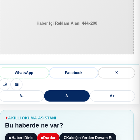
Haber İçi Reklam Alanı 444x200
WhatsApp
Facebook
X
🌙
📖
A-
A
A+
AKILLI OKUMA ASISTANI
Bu haberde ne var?
▶
Haberi Dinle
■
Durdur
↧
Kaldığın Yerden Devam Et