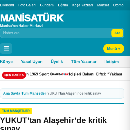
Ekonomi
Foto Galeri
Gündem
Eğitim
Köşe Yazıları
Manşet
Otomobil
MANİSATÜRK
Manisa’nın Haber Merkezi
Ara
Arama
☰
Menü +
Künye
Yasal Uyarı
Üyelik
Tüm Yazarlar
İletişim
Mardin 1969 Spor: 0
İçişleri Bakanı Çiftçi: “Yaklaşık 7 bin 500 a
SON DAKİKA
Ana Sayfa
›
Tüm Manşetler
›
YUKUT’tan Alaşehir’de kritik sınav
TÜM MANŞETLER
YUKUT’tan Alaşehir’de kritik
sınav