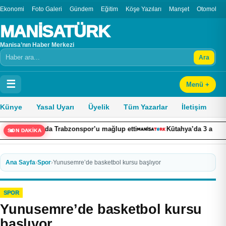
Ekonomi
Foto Galeri
Gündem
Eğitim
Köşe Yazıları
Manşet
Otomobil
MANİSATÜRK
Manisa’nın Haber Merkezi
Ara
Arama
☰
Menü +
Künye
Yasal Uyarı
Üyelik
Tüm Yazarlar
İletişim
maçında Trabzonspor’u mağlup etti
Kütahya’da 3 araçlı zincirlem
SON DAKİKA
Ana Sayfa
›
Spor
›
Yunusemre’de basketbol kursu başlıyor
SPOR
Yunusemre’de basketbol kursu
başlıyor