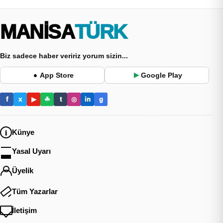
MANİSA
TÜRK
Biz sadece haber veririz yorum sizin...
App Store
Google Play
●
▶
f
x
▶
☘
t
◎
in
g
Künye
Yasal Uyarı
Üyelik
Tüm Yazarlar
İletişim