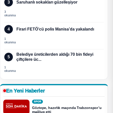
3
Saruhanlı sokakları güzelleşiyor
3
okunma
4
Firari FETÖ’cü polis Manisa’da yakalandı
1
okunma
Belediye üreticilerden aldığı 70 bin fideyi
5
çiftçilere üc...
1
okunma
En Yeni Haberler
SPOR
Göztepe, hazırlık maçında Trabzonspor’u
mağlup etti