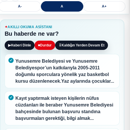
A-
A
A+
AKILLI OKUMA ASISTANI
Bu haberde ne var?
▶
Haberi Dinle
■
Durdur
↧
Kaldığın Yerden Devam Et
Yunusemre Belediyesi ve Yunusemre
Belediyespor’un katkılarıyla 2005-2011
doğumlu sporculara yönelik yaz basketbol
kursu düzenlenecek.Yaz aylarında çocuklar...
Kayıt yaptırmak isteyen kişilerin nüfus
cüzdanları ile beraber Yunusemre Belediyesi
bahçesinde bulunan başvuru standına
başvurmaları gerektiği, bilgi almak...