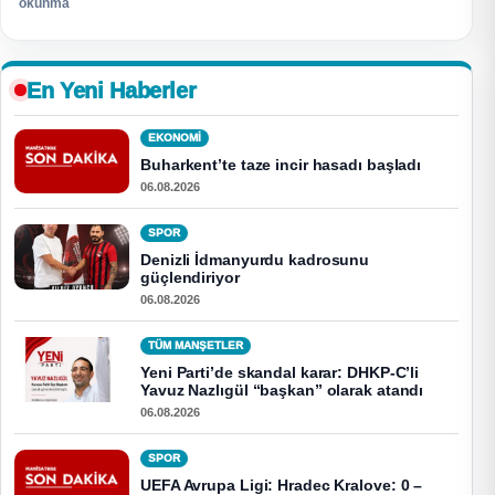
okunma
En Yeni Haberler
EKONOMI
Buharkent’te taze incir hasadı başladı
06.08.2026
SPOR
Denizli İdmanyurdu kadrosunu
güçlendiriyor
06.08.2026
TÜM MANŞETLER
Yeni Parti’de skandal karar: DHKP-C’li
Yavuz Nazlıgül “başkan” olarak atandı
06.08.2026
SPOR
UEFA Avrupa Ligi: Hradec Kralove: 0 –