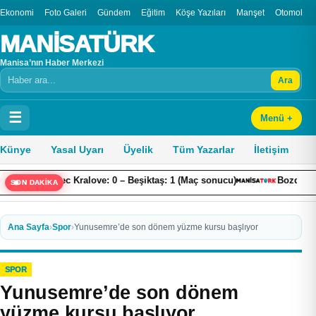
Ekonomi
Foto Galeri
Gündem
Eğitim
Köşe Yazıları
Manşet
Otomobil
MANİSATÜRK
Manisa’nın Haber Merkezi
Ara
Arama
☰
Menü +
Künye
Yasal Uyarı
Üyelik
Tüm Yazarlar
İletişim
radec Kralove: 0 – Beşiktaş: 1 (Maç sonucu)
Bozdoğan’da çalışm
SON DAKİKA
Ana Sayfa
›
Spor
›
Yunusemre’de son dönem yüzme kursu başlıyor
SPOR
Yunusemre’de son dönem
yüzme kursu başlıyor