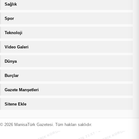
Sağlık
Spor
Teknoloji
Video Galeri
Dünya
Burçlar
Gazete Manşetleri
Sitene Ekle
MANİSATÜRK İÇERİK KORUMA · 06.08.2026 21:57 · ZIYARETÇI
MANİSATÜRK İÇERİK KORUMA · 06.08
© 2026 ManisaTürk Gazetesi. Tüm hakları saklıdır.