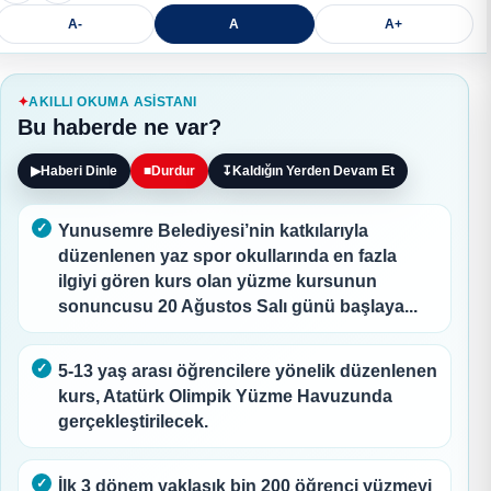
A-
A
A+
AKILLI OKUMA ASISTANI
Bu haberde ne var?
▶
Haberi Dinle
■
Durdur
↧
Kaldığın Yerden Devam Et
Yunusemre Belediyesi’nin katkılarıyla
düzenlenen yaz spor okullarında en fazla
ilgiyi gören kurs olan yüzme kursunun
sonuncusu 20 Ağustos Salı günü başlaya...
5-13 yaş arası öğrencilere yönelik düzenlenen
kurs, Atatürk Olimpik Yüzme Havuzunda
gerçekleştirilecek.
İlk 3 dönem yaklaşık bin 200 öğrenci yüzmeyi