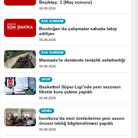
Beşiktaş: 1 (Maç sonucu)
06.08.2026
EGE GUNDEMİ
Bozdoğan’da çalışmalar sahada takip
ediliyor
06.08.2026
EGE GUNDEMİ
Marmaris’te derelerde temizlik seferberliği
06.08.2026
SPOR
Basketbol Süper Ligi’nde yeni sezonun
fikstür kura çekimi yapıldı
06.08.2026
GENEL
İncirliova’da incir üreticilerine yeni sezon
öncesi tebliğ bilgilendirmesi yapıldı
06.08.2026