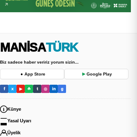
MANİSA
TÜRK
Biz sadece haber veririz yorum sizin...
App Store
Google Play
●
▶
f
x
▶
☘
t
◎
in
g
Künye
Yasal Uyarı
Üyelik