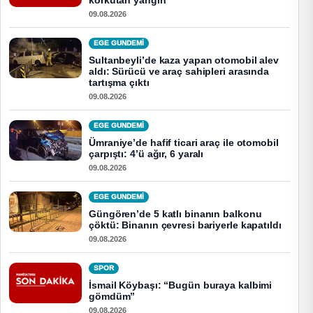
korkutan yangın
09.08.2026
EGE GUNDEMİ
Sultanbeyli’de kaza yapan otomobil alev
aldı: Sürücü ve araç sahipleri arasında
tartışma çıktı
09.08.2026
EGE GUNDEMİ
Ümraniye’de hafif ticari araç ile otomobil
çarpıştı: 4’ü ağır, 6 yaralı
09.08.2026
EGE GUNDEMİ
Güngören’de 5 katlı binanın balkonu
çöktü: Binanın çevresi bariyerle kapatıldı
09.08.2026
SPOR
İsmail Köybaşı: “Bugün buraya kalbimi
gömdüm”
09.08.2026