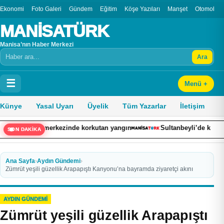
Ekonomi
Foto Galeri
Gündem
Eğitim
Köşe Yazıları
Manşet
Otomobil
MANİSATÜRK
Manisa’nın Haber Merkezi
Ara
Arama
☰
Menü +
Künye
Yasal Uyarı
Üyelik
Tüm Yazarlar
İletişim
iş merkezinde korkutan yangın
Sultanbeyli’de kaza yapan otomobi
SON DAKİKA
Ana Sayfa
›
Aydın Gündemi
›
Zümrüt yeşili güzellik Arapapıştı Kanyonu’na bayramda ziyaretçi akını
AYDIN GÜNDEMI
Zümrüt yeşili güzellik Arapapıştı