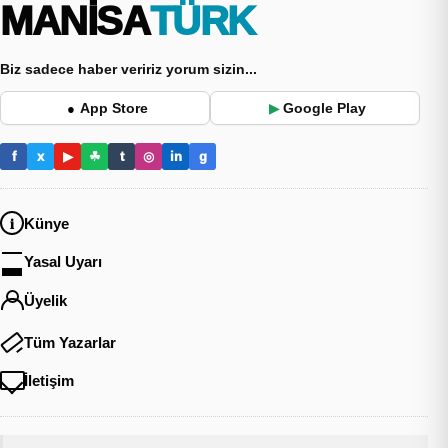
MANİSA
TÜRK
Biz sadece haber veririz yorum sizin...
App Store
Google Play
●
▶
f
x
▶
☘
t
◎
in
g
Künye
Yasal Uyarı
Üyelik
Tüm Yazarlar
İletişim