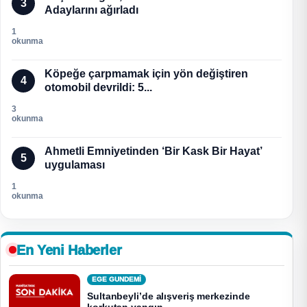
3
Adaylarını ağırladı
1
okunma
Köpeğe çarpmamak için yön değiştiren
4
otomobil devrildi: 5...
3
okunma
Ahmetli Emniyetinden ‘Bir Kask Bir Hayat’
5
uygulaması
1
okunma
En Yeni Haberler
EGE GUNDEMİ
Sultanbeyli’de alışveriş merkezinde