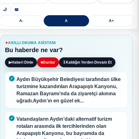
🌙
📖
A-
A
A+
AKILLI OKUMA ASISTANI
Bu haberde ne var?
▶
Haberi Dinle
■
Durdur
↧
Kaldığın Yerden Devam Et
Aydın Büyükşehir Belediyesi tarafından ülke
turizmine kazandırılan Arapapıştı Kanyonu,
Ramazan Bayramı’nda da ziyaretçi akınına
uğradı.Aydın’ın en güzel ek...
Vatandaşların Aydın’daki alternatif turizm
rotaları arasında ilk tercihlerinden olan
Arapapıştı Kanyonu, bu bayramda da