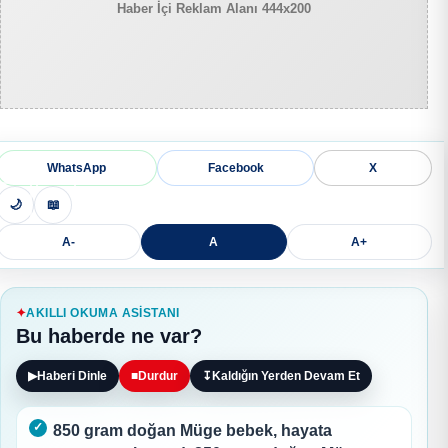
Haber İçi Reklam Alanı 444x200
WhatsApp
Facebook
X
🌙
📖
A-
A
A+
AKILLI OKUMA ASISTANI
Bu haberde ne var?
▶
Haberi Dinle
■
Durdur
↧
Kaldığın Yerden Devam Et
850 gram doğan Müge bebek, hayata