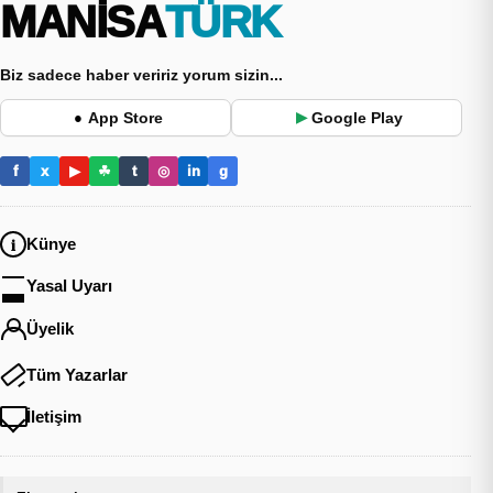
MANİSA
TÜRK
Biz sadece haber veririz yorum sizin...
App Store
Google Play
●
▶
f
x
▶
☘
t
◎
in
g
Künye
Yasal Uyarı
Üyelik
Tüm Yazarlar
İletişim