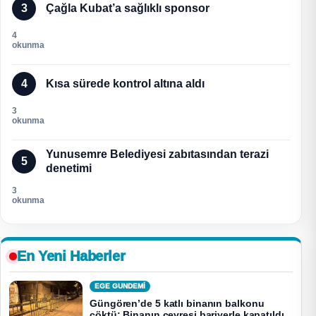
3
Çağla Kubat’a sağlıklı sponsor
4
okunma
4
Kısa sürede kontrol altına aldı
3
okunma
Yunusemre Belediyesi zabıtasından terazi
5
denetimi
3
okunma
En Yeni Haberler
EGE GUNDEMİ
Güngören’de 5 katlı binanın balkonu
çöktü: Binanın çevresi bariyerle kapatıldı