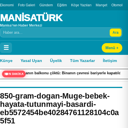
Ekonomi
Foto Galeri
Gündem
Eğitim
Köşe Yazıları
Manşet
Otomobil
MANİSATÜRK
Manisa’nın Haber Merkezi
Ara
Arama
☰
Menü +
Künye
Yasal Uyarı
Üyelik
Tüm Yazarlar
İletişim
lı binanın balkonu çöktü: Binanın çevresi bariyerle kapatıldı
İs
SON DAKİKA
850-gram-dogan-Muge-bebek-
hayata-tutunmayi-basardi-
eb5572454be40284761128104c0a
5f51