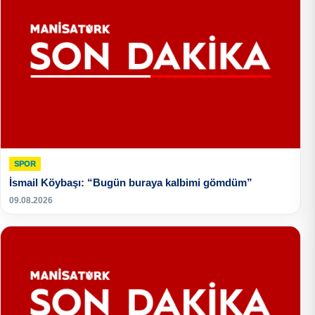
SPOR
İsmail Köybaşı: “Bugün buraya kalbimi gömdüm”
09.08.2026