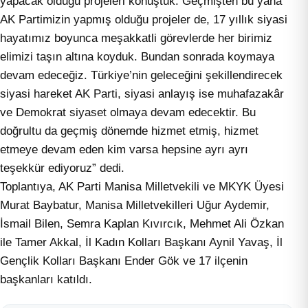
yapacak olduğu projeleri konuştuk. Geçmişten bu yana
AK Partimizin yapmış olduğu projeler de, 17 yıllık siyasi
hayatımız boyunca meşakkatli görevlerde her birimiz
elimizi taşın altına koyduk. Bundan sonrada koymaya
devam edeceğiz. Türkiye’nin geleceğini şekillendirecek
siyasi hareket AK Parti, siyasi anlayış ise muhafazakâr
ve Demokrat siyaset olmaya devam edecektir. Bu
doğrultu da geçmiş dönemde hizmet etmiş, hizmet
etmeye devam eden kim varsa hepsine ayrı ayrı
teşekkür ediyoruz” dedi.
Toplantıya, AK Parti Manisa Milletvekili ve MKYK Üyesi
Murat Baybatur, Manisa Milletvekilleri Uğur Aydemir,
İsmail Bilen, Semra Kaplan Kıvırcık, Mehmet Ali Özkan
ile Tamer Akkal, İl Kadın Kolları Başkanı Aynil Yavaş, İl
Gençlik Kolları Başkanı Ender Gök ve 17 ilçenin
başkanları katıldı.