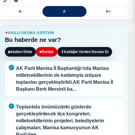
🌙
📖
A-
A
A+
AKILLI OKUMA ASISTANI
Bu haberde ne var?
▶
Haberi Dinle
■
Durdur
↧
Kaldığın Yerden Devam Et
AK Parti Manisa İl Başkanlığı’nda Manisa
milletvekillerinin de katılımıyla istişare
toplantısı gerçekleştirildi.AK Parti Manisa İl
Başkanı Berk Mersinli ba...
Toplantıda önümüzdeki günlerde
gerçekleştirilecek ilçe kongreleri,
milletvekillerinin projeleri, belediyelerin
çalışmaları, Manisa kamuoyunun AK
Parti’den...