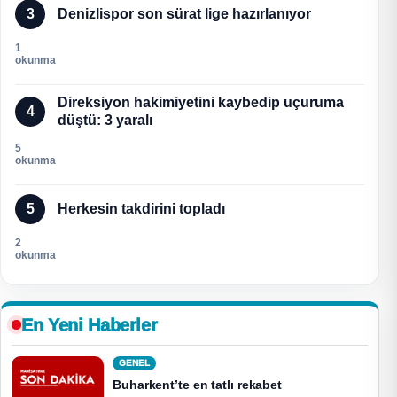
3
Denizlispor son sürat lige hazırlanıyor
1
okunma
Direksiyon hakimiyetini kaybedip uçuruma
4
düştü: 3 yaralı
5
okunma
5
Herkesin takdirini topladı
2
okunma
En Yeni Haberler
GENEL
Buharkent’te en tatlı rekabet