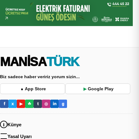
MANİSA
TÜRK
Biz sadece haber veririz yorum sizin...
App Store
Google Play
●
▶
f
x
▶
☘
t
◎
in
g
Künye
Yasal Uyarı