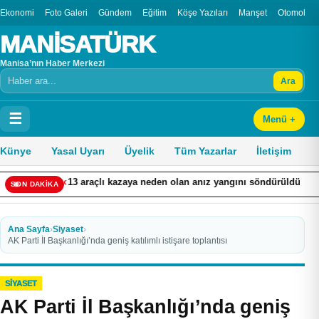
Ekonomi
Foto Galeri
Gündem
Eğitim
Köşe Yazıları
Manşet
Otomobil
MANİSATÜRK
Manisa’nın Haber Merkezi
Ara
Arama
☰
Menü +
Künye
Yasal Uyarı
Üyelik
Tüm Yazarlar
İletişim
3 araçlı kazaya neden olan anız yangını söndürüldü
Adalet Bak
SON DAKİKA
Ana Sayfa
›
Siyaset
›
AK Parti İl Başkanlığı’nda geniş katılımlı istişare toplantısı
SIYASET
AK Parti İl Başkanlığı’nda geniş