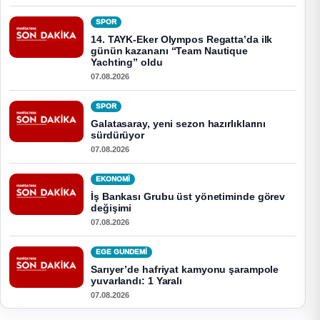
SPOR
14. TAYK-Eker Olympos Regatta’da ilk
günün kazananı “Team Nautique
Yachting” oldu
07.08.2026
SPOR
Galatasaray, yeni sezon hazırlıklarını
sürdürüyor
07.08.2026
EKONOMI
İş Bankası Grubu üst yönetiminde görev
değişimi
07.08.2026
EGE GUNDEMİ
Sarıyer’de hafriyat kamyonu şarampole
yuvarlandı: 1 Yaralı
07.08.2026