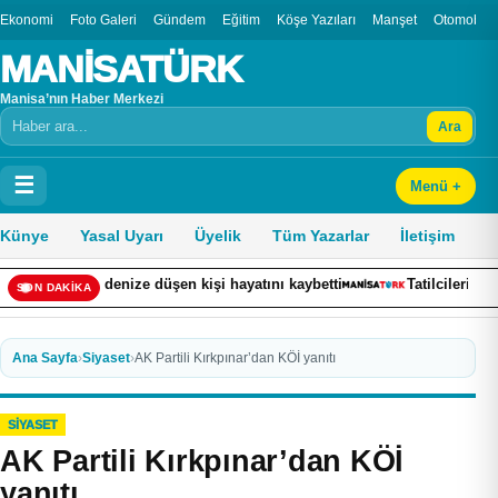
Ekonomi
Foto Galeri
Gündem
Eğitim
Köşe Yazıları
Manşet
Otomobil
MANİSATÜRK
Manisa’nın Haber Merkezi
Ara
Arama
☰
Menü +
Künye
Yasal Uyarı
Üyelik
Tüm Yazarlar
İletişim
denize düşen kişi hayatını kaybetti
Tatilcileri canından bezdiren 
SON DAKİKA
Ana Sayfa
›
Siyaset
›
AK Partili Kırkpınar’dan KÖİ yanıtı
SIYASET
AK Partili Kırkpınar’dan KÖİ
yanıtı