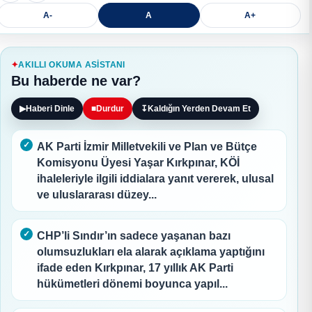
A-
A
A+
AKILLI OKUMA ASISTANI
Bu haberde ne var?
▶
Haberi Dinle
■
Durdur
↧
Kaldığın Yerden Devam Et
AK Parti İzmir Milletvekili ve Plan ve Bütçe
Komisyonu Üyesi Yaşar Kırkpınar, KÖİ
ihaleleriyle ilgili iddialara yanıt vererek, ulusal
ve uluslararası düzey...
CHP’li Sındır’ın sadece yaşanan bazı
olumsuzlukları ela alarak açıklama yaptığını
ifade eden Kırkpınar, 17 yıllık AK Parti
hükümetleri dönemi boyunca yapıl...