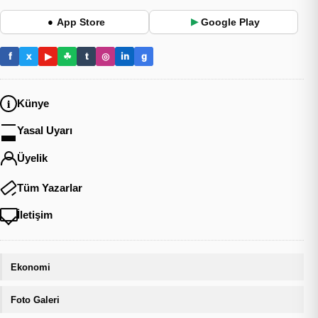
App Store
Google Play
●
▶
f
x
▶
☘
t
◎
in
g
Künye
Yasal Uyarı
Üyelik
Tüm Yazarlar
İletişim
Ekonomi
Foto Galeri