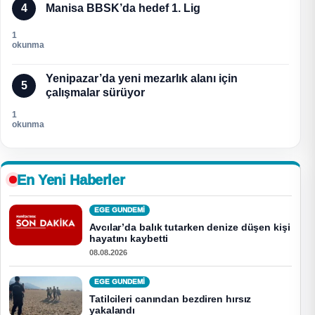
4
Manisa BBSK’da hedef 1. Lig
1
okunma
Yenipazar’da yeni mezarlık alanı için
5
çalışmalar sürüyor
1
okunma
En Yeni Haberler
EGE GUNDEMİ
Avcılar’da balık tutarken denize düşen kişi
hayatını kaybetti
08.08.2026
EGE GUNDEMİ
Tatilcileri canından bezdiren hırsız
yakalandı