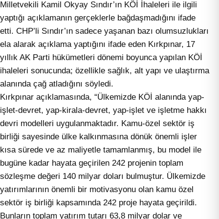
Milletvekili Kamil Okyay Sındır’ın KÖİ İhaleleri ile ilgili
yaptığı açıklamanın gerçeklerle bağdaşmadığını ifade
etti. CHP’li Sındır’ın sadece yaşanan bazı olumsuzlukları
ela alarak açıklama yaptığını ifade eden Kırkpınar, 17
yıllık AK Parti hükümetleri dönemi boyunca yapılan KÖİ
ihaleleri sonucunda; özellikle sağlık, alt yapı ve ulaştırma
alanında çağ atladığını söyledi.
Kırkpınar açıklamasında, “Ülkemizde KÖİ alanında yap-
işlet-devret, yap-kirala-devret, yap-işlet ve işletme hakkı
devri modelleri uygulanmaktadır. Kamu-özel sektör iş
birliği sayesinde ülke kalkınmasına dönük önemli işler
kısa sürede ve az maliyetle tamamlanmış, bu model ile
bugüne kadar hayata geçirilen 242 projenin toplam
sözleşme değeri 140 milyar doları bulmuştur. Ülkemizde
yatırımlarının önemli bir motivasyonu olan kamu özel
sektör iş birliği kapsamında 242 proje hayata geçirildi.
Bunların toplam yatırım tutarı 63,8 milyar dolar ve