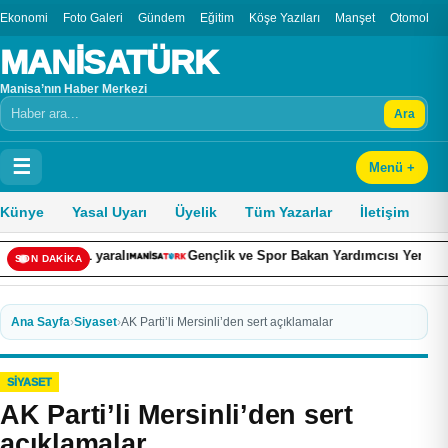
Ekonomi
Foto Galeri
Gündem
Eğitim
Köşe Yazıları
Manşet
Otomobil
MANİSATÜRK
Manisa’nın Haber Merkezi
Ara
Arama
☰
Menü +
Künye
Yasal Uyarı
Üyelik
Tüm Yazarlar
İletişim
1 yaralı
Gençlik ve Spor Bakan Yardımcısı Yerlikaya: “Modern p
SON DAKİKA
Ana Sayfa
›
Siyaset
›
AK Parti’li Mersinli’den sert açıklamalar
SIYASET
AK Parti’li Mersinli’den sert
açıklamalar