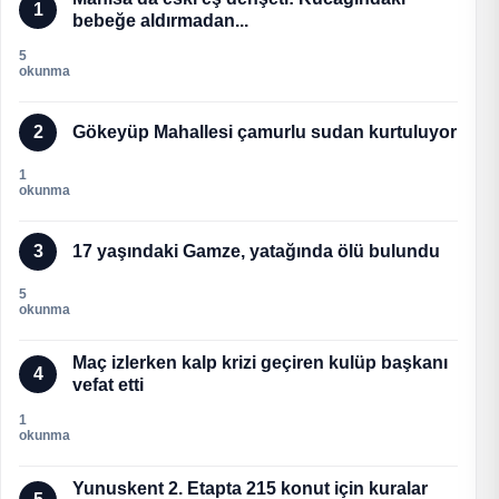
1
bebeğe aldırmadan...
5
okunma
2
Gökeyüp Mahallesi çamurlu sudan kurtuluyor
1
okunma
3
17 yaşındaki Gamze, yatağında ölü bulundu
5
okunma
Maç izlerken kalp krizi geçiren kulüp başkanı
4
vefat etti
1
okunma
Yunuskent 2. Etapta 215 konut için kuralar