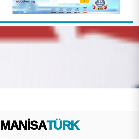
MANİSA
TÜRK