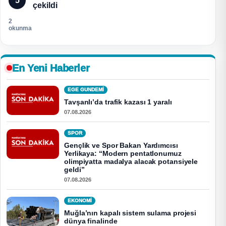
5
çekildi
2
okunma
En Yeni Haberler
EGE GUNDEMİ
Tavşanlı’da trafik kazası 1 yaralı
07.08.2026
SPOR
Gençlik ve Spor Bakan Yardımcısı
Yerlikaya: “Modern pentatlonumuz
olimpiyatta madalya alacak potansiyele
geldi”
07.08.2026
EKONOMI
Muğla’nın kapalı sistem sulama projesi
dünya finalinde