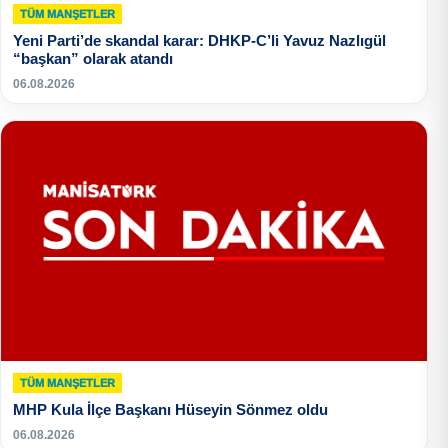
TÜM MANŞETLER
Yeni Parti’de skandal karar: DHKP-C’li Yavuz Nazlıgül
“başkan” olarak atandı
06.08.2026
TÜM MANŞETLER
MHP Kula İlçe Başkanı Hüseyin Sönmez oldu
06.08.2026