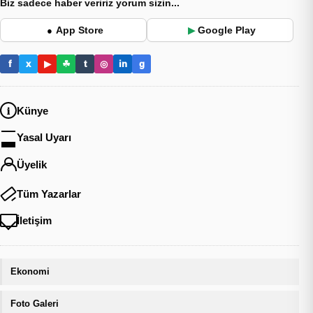
Biz sadece haber veririz yorum sizin...
App Store
Google Play
●
▶
f
x
▶
☘
t
◎
in
g
Künye
Yasal Uyarı
Üyelik
Tüm Yazarlar
İletişim
Ekonomi
Foto Galeri