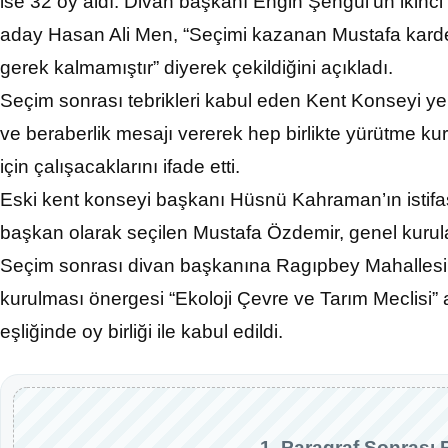
ise 32 oy aldı. Divan başkanı Engin Şengül’ün ikinci t
aday Hasan Ali Men, “Seçimi kazanan Mustafa kardeşi
gerek kalmamıştır” diyerek çekildiğini açıkladı.
Seçim sonrası tebrikleri kabul eden Kent Konseyi ye
ve beraberlik mesajı vererek hep birlikte yürütme kur
için çalışacaklarını ifade etti.
Eski kent konseyi başkanı Hüsnü Kahraman’ın istifa
başkan olarak seçilen Mustafa Özdemir, genel kurula
Seçim sonrası divan başkanına Ragıpbey Mahallesi
kurulması önergesi “Ekoloji Çevre ve Tarım Meclisi” 
eşliğinde oy birliği ile kabul edildi.
1. Paragraf Sonrası 