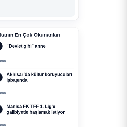
ftanın En Çok Okunanları
“Devlet gibi” anne
nma
Akhisar’da kültür koruyucuları
işbaşında
nma
Manisa FK TFF 1. Lig’e
galibiyetle başlamak istiyor
nma