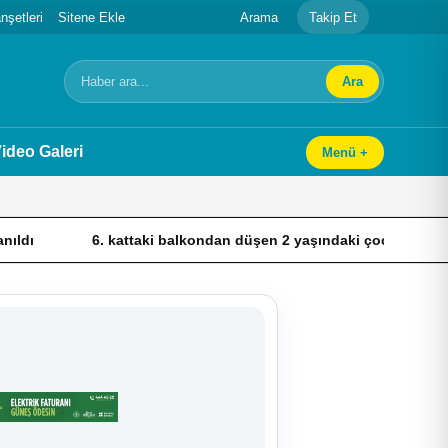
şetleri
Sitene Ekle
Arama
Takip Et
Ara
Arama
ideo Galeri
Menü +
6. kattaki balkondan düşen 2 yaşındaki çocuk ağır yaralandı