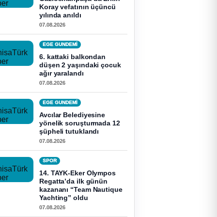
Koray vefatının üçüncü
yılında anıldı
07.08.2026
EGE GUNDEMİ
6. kattaki balkondan
düşen 2 yaşındaki çocuk
ağır yaralandı
07.08.2026
EGE GUNDEMİ
Avcılar Belediyesine
yönelik soruşturmada 12
şüpheli tutuklandı
07.08.2026
SPOR
14. TAYK-Eker Olympos
Regatta’da ilk günün
kazananı “Team Nautique
Yachting” oldu
07.08.2026