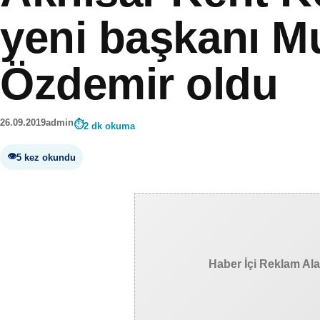
yeni başkanı M
Özdemir oldu
26.09.2019
admin
2 dk okuma
5 kez okundu
Haber İçi Reklam Al