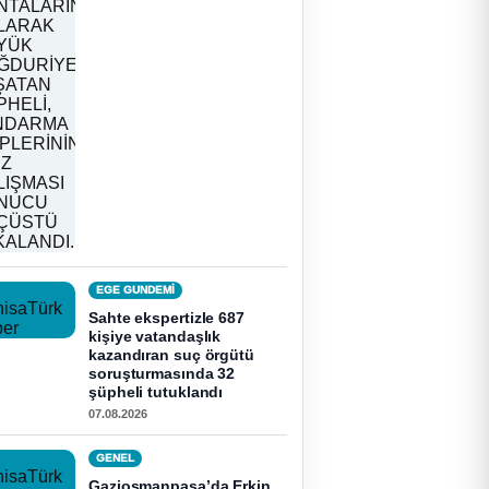
EGE GUNDEMİ
Sahte ekspertizle 687
kişiye vatandaşlık
kazandıran suç örgütü
soruşturmasında 32
şüpheli tutuklandı
07.08.2026
GENEL
Gaziosmanpaşa’da Erkin