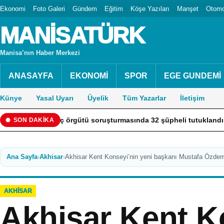
Ekonomi
Foto Galeri
Gündem
Eğitim
Köşe Yazıları
Manşet
Otomo
MANİSATÜRK
Manisa’nın Haber Merkezi
ANASAYFA
EKONOMİ
SPOR
EGE GUNDEMİ
Künye
Yasal Uyarı
Üyelik
Tüm Yazarlar
İletişim
dıran suç örgütü soruşturmasında 32 şüpheli tutuklandı
Ga
SON DAKİKA
Ana Sayfa
›
Akhisar
›
Akhisar Kent Konseyi’nin yeni başkanı Mustafa Özdem
AKHISAR
Akhisar Kent K