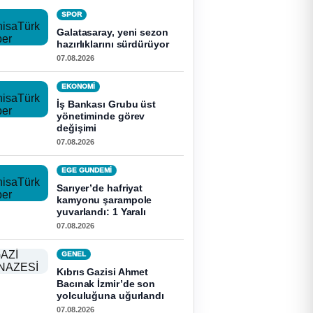
SPOR
Galatasaray, yeni sezon
hazırlıklarını sürdürüyor
07.08.2026
EKONOMI
İş Bankası Grubu üst
yönetiminde görev
değişimi
07.08.2026
EGE GUNDEMİ
Sarıyer’de hafriyat
kamyonu şarampole
yuvarlandı: 1 Yaralı
07.08.2026
GENEL
Kıbrıs Gazisi Ahmet
Bacınak İzmir’de son
yolculuğuna uğurlandı
07.08.2026