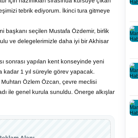
ur için hazırlıkları sırasında kürsüye çıkan
mizi tebrik ediyorum. İkinci tura gitmeye
ni başkanı seçilen Mustafa Özdemir, birlik
ulu ve delegelerimizle daha iyi bir Akhisar
sı sonrası yapılan kent konseyinde yeni
 kadar 1 yıl süreyle görev yapacak.
 Muhtarı Özlem Özcan, çevre meclisi
adı ile genel kurula sunuldu. Önerge alkışlar
Reklam Alanı