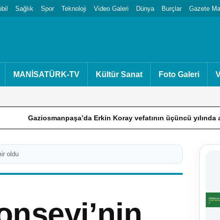
bil
Sağlık
Spor
Teknoloji
Video Galeri
Dünya
Burçlar
Gazete Man
MANİSATÜRK-TV
Kültür Sanat
Foto Galeri
V
ziosmanpaşa’da Erkin Koray vefatının üçüncü yılında anıldı
ir oldu
onseyi’nin