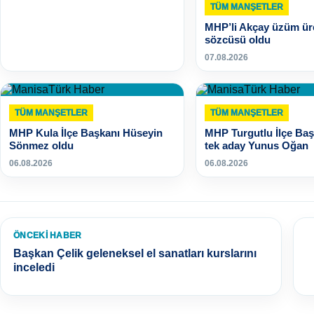
TÜM MANŞETLER
MHP’li Akçay üzüm üre
sözcüsü oldu
07.08.2026
TÜM MANŞETLER
TÜM MANŞETLER
MHP Kula İlçe Başkanı Hüseyin
MHP Turgutlu İlçe Başk
Sönmez oldu
tek aday Yunus Oğan
06.08.2026
06.08.2026
ÖNCEKI HABER
Başkan Çelik geleneksel el sanatları kurslarını
inceledi