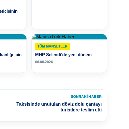
ticisinin
TÜM MANŞETLER
anlığı için
MHP Selendi’de yeni dönem
06.08.2026
SONRAKI HABER
Taksisinde unutulan döviz dolu çantayı
turistlere teslim etti