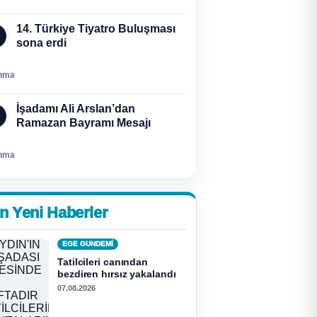
14. Türkiye Tiyatro Buluşması
sona erdi
nma
İşadamı Ali Arslan’dan
Ramazan Bayramı Mesajı
nma
n Yeni Haberler
EGE GUNDEMİ
Tatilcileri canından
bezdiren hırsız yakalandı
07.08.2026