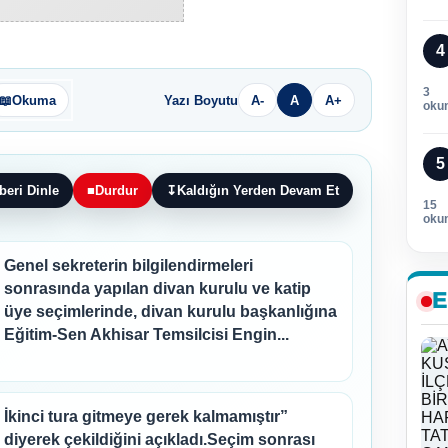
4
3
📖
Okuma
Yazı Boyutu
A-
A
A+
oku
5
beri Dinle
■
Durdur
↧
Kaldığın Yerden Devam Et
15
oku
Genel sekreterin bilgilendirmeleri
sonrasında yapılan divan kurulu ve katip
E
üye seçimlerinde, divan kurulu başkanlığına
Eğitim-Sen Akhisar Temsilcisi Engin...
İkinci tura gitmeye gerek kalmamıştır”
diyerek çekildiğini açıkladı.Seçim sonrası