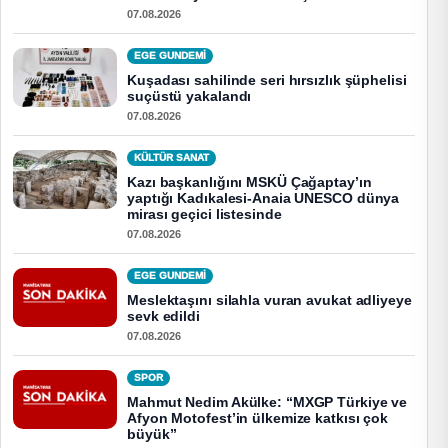
07.08.2026
EGE GUNDEMİ
Kuşadası sahilinde seri hırsızlık şüphelisi
suçüstü yakalandı
07.08.2026
KÜLTÜR SANAT
Kazı başkanlığını MSKÜ Çağaptay’ın
yaptığı Kadıkalesi-Anaia UNESCO dünya
mirası geçici listesinde
07.08.2026
EGE GUNDEMİ
Meslektaşını silahla vuran avukat adliyeye
sevk edildi
07.08.2026
SPOR
Mahmut Nedim Akülke: “MXGP Türkiye ve
Afyon Motofest’in ülkemize katkısı çok
büyük”