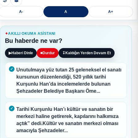
🌙
📖
A-
A
A+
AKILLI OKUMA ASISTANI
Bu haberde ne var?
▶
Haberi Dinle
■
Durdur
↧
Kaldığın Yerden Devam Et
Unutulmaya yüz tutan 25 geleneksel el sanatı
kursunun düzenlendiği, 520 yıllık tarihi
Kurşunlu Han’da incelemelerde bulunan
Şehzadeler Belediye Başkanı Öme...
Tarihi Kurşunlu Han’ı kültür ve sanatın bir
merkezi haline getirerek, kapılarını halkımıza
açtık” dedi.Kültür ve sanatın merkezi olması
amacıyla Şehzadeler...