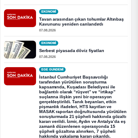
EKONOMI
Tavan arasından çıkan tohumlar Altınbaş
Kavununu yeniden canlandırdı
07.08.2026
EKONOMI
Serbest piyasada döviz fiyatları
07.08.2026
EGE GUNDEMİ
İstanbul Cumhuriyet Başsavcılığı
tarafından yürütülen soruşturma
kapsamında, Kuşadası Belediyesi ile
bağlantılı olarak “rüşvet” ve “irtikap”
suçlarına ilişkin yeni bir operasyon
gerçekleştirildi. Tanık beyanları, etkin
pişmanlık ifadeleri, HTS kayıtları ve
MASAK raporları doğrultusunda yürütülen
soruşturmada 21 şüpheli hakkında gözaltı
kararı verildi. İzmir, Aydın ve Antalya’da eş
zamanlı düzenlenen operasyonda 15
şüpheli gözaltına alınırken, 7 şüpheli
hakkında yakalama kararı çıkarıldı.