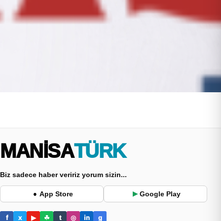
MANİSA
TÜRK
Biz sadece haber veririz yorum sizin...
App Store
Google Play
●
▶
f
x
▶
☘
t
◎
in
g