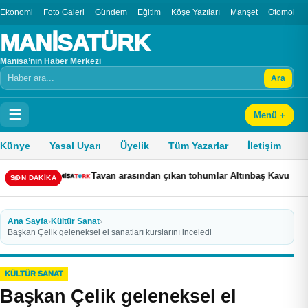
Ekonomi
Foto Galeri
Gündem
Eğitim
Köşe Yazıları
Manşet
Otomobil
MANİSATÜRK
Manisa’nın Haber Merkezi
Ara
Arama
☰
Menü +
Künye
Yasal Uyarı
Üyelik
Tüm Yazarlar
İletişim
 arasından çıkan tohumlar Altınbaş Kavununu yeniden canlandırdı
SON DAKİKA
Ana Sayfa
›
Kültür Sanat
›
Başkan Çelik geleneksel el sanatları kurslarını inceledi
KÜLTÜR SANAT
Başkan Çelik geleneksel el