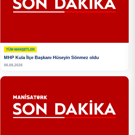
TÜM MANŞETLER
MHP Kula İlçe Başkanı Hüseyin Sönmez oldu
06.08.2026