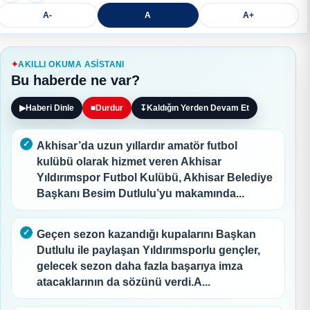
A-
A
A+
AKILLI OKUMA ASISTANI
Bu haberde ne var?
▶
Haberi Dinle
■
Durdur
↧
Kaldığın Yerden Devam Et
Akhisar’da uzun yıllardır amatör futbol
kulübü olarak hizmet veren Akhisar
Yıldırımspor Futbol Kulübü, Akhisar Belediye
Başkanı Besim Dutlulu’yu makamında...
Geçen sezon kazandığı kupalarını Başkan
Dutlulu ile paylaşan Yıldırımsporlu gençler,
gelecek sezon daha fazla başarıya imza
atacaklarının da sözünü verdi.A...