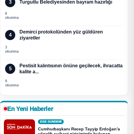
3
Turgutlu Belediyesinden bayram hazırlığı
6
okunma
Demirci protokolünden yüz güldüren
4
ziyaretler
3
okunma
Pestisit kalıntısının önüne geçilecek, ihracatta
5
kalite a...
9
okunma
En Yeni Haberler
EGE GUNDEMİ
Cumhurbaşkanı Recep Tayyip Erdoğan’a
yönelik suikast girişiminde bulunan