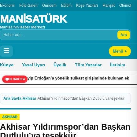
Ekonomi
Foto Galeri
Gündem
Eğitim
Köşe Yazıları
Manşet
Otomobil
MANİSATÜRK
Manisa’nın Haber Merkezi
Ara
Arama
☰
Menü +
Künye
Yasal Uyarı
Üyelik
Tüm Yazarlar
İletişim
yyip Erdoğan’a yönelik suikast girişiminde bulunan ekipteki Burkay Kar
SON DAKİKA
Ana Sayfa
›
Akhisar
›
Akhisar Yıldırımspor’dan Başkan Dutlulu’ya teşekkür
AKHISAR
Akhisar Yıldırımspor’dan Başkan
Dutlulu’ya teşekkür