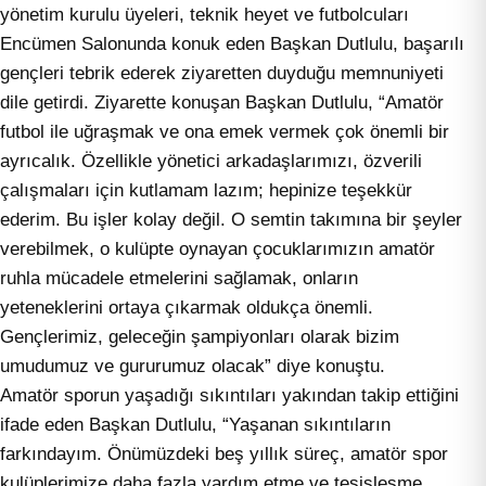
yönetim kurulu üyeleri, teknik heyet ve futbolcuları
Encümen Salonunda konuk eden Başkan Dutlulu, başarılı
gençleri tebrik ederek ziyaretten duyduğu memnuniyeti
dile getirdi. Ziyarette konuşan Başkan Dutlulu, “Amatör
futbol ile uğraşmak ve ona emek vermek çok önemli bir
ayrıcalık. Özellikle yönetici arkadaşlarımızı, özverili
çalışmaları için kutlamam lazım; hepinize teşekkür
ederim. Bu işler kolay değil. O semtin takımına bir şeyler
verebilmek, o kulüpte oynayan çocuklarımızın amatör
ruhla mücadele etmelerini sağlamak, onların
yeteneklerini ortaya çıkarmak oldukça önemli.
Gençlerimiz, geleceğin şampiyonları olarak bizim
umudumuz ve gururumuz olacak” diye konuştu.
Amatör sporun yaşadığı sıkıntıları yakından takip ettiğini
ifade eden Başkan Dutlulu, “Yaşanan sıkıntıların
farkındayım. Önümüzdeki beş yıllık süreç, amatör spor
kulüplerimize daha fazla yardım etme ve tesisleşme