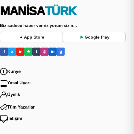
MANİSA
TÜRK
Biz sadece haber veririz yorum sizin...
App Store
Google Play
●
▶
f
x
▶
☘
t
◎
in
g
Künye
Yasal Uyarı
Üyelik
Tüm Yazarlar
İletişim