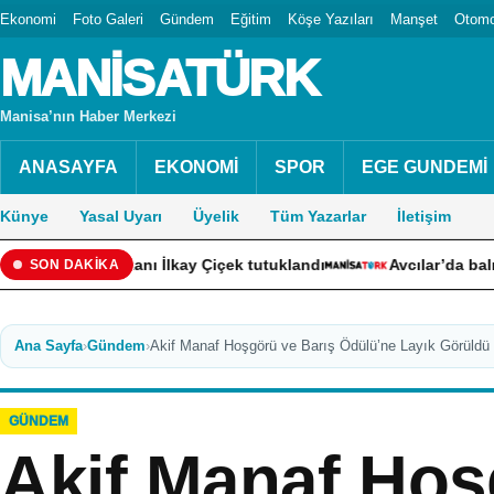
Ekonomi
Foto Galeri
Gündem
Eğitim
Köşe Yazıları
Manşet
Otomo
MANİSATÜRK
Manisa’nın Haber Merkezi
ANASAYFA
EKONOMİ
SPOR
EGE GUNDEMİ
Künye
Yasal Uyarı
Üyelik
Tüm Yazarlar
İletişim
aşkanı İlkay Çiçek tutuklandı
Avcılar’da balık tutarken d
SON DAKİKA
Ana Sayfa
›
Gündem
›
Akif Manaf Hoşgörü ve Barış Ödülü’ne Layık Görüldü
GÜNDEM
Akif Manaf Hoş