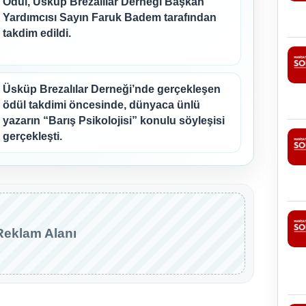
Ödül, Üsküp Brezalılar Derneği Başkan
Yardımcısı Sayın Faruk Badem tarafından
takdim edildi.
Üsküp Brezalılar Derneği’nde gerçekleşen
ödül takdimi öncesinde, dünyaca ünlü
yazarın “Barış Psikolojisi” konulu söyleşisi
gerçekleşti.
Reklam Alanı