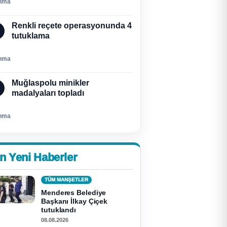
nma
Renkli reçete operasyonunda 4
tutuklama
nma
Muğlaspolu minikler
madalyaları topladı
nma
n Yeni Haberler
TÜM MANŞETLER
Menderes Belediye
Başkanı İlkay Çiçek
tutuklandı
08.08.2026