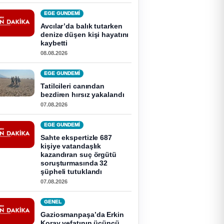
EGE GUNDEMİ
Avcılar’da balık tutarken
denize düşen kişi hayatını
kaybetti
08.08.2026
EGE GUNDEMİ
Tatilcileri canından
bezdiren hırsız yakalandı
07.08.2026
EGE GUNDEMİ
Sahte ekspertizle 687
kişiye vatandaşlık
kazandıran suç örgütü
soruşturmasında 32
şüpheli tutuklandı
07.08.2026
GENEL
Gaziosmanpaşa’da Erkin
Koray vefatının üçüncü