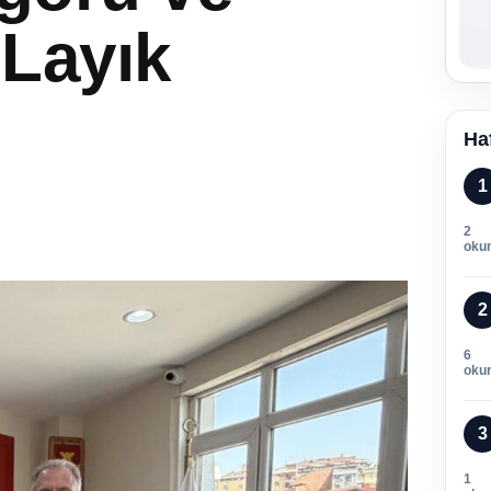
 Layık
Ha
1
2
oku
2
6
oku
3
1