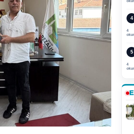
oku
4
4
oku
5
4
oku
E