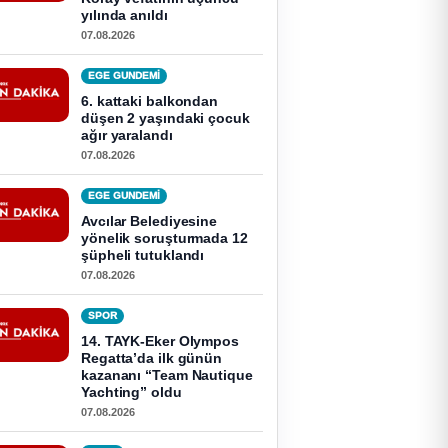
yılında anıldı
07.08.2026
EGE GUNDEMİ
6. kattaki balkondan
düşen 2 yaşındaki çocuk
ağır yaralandı
07.08.2026
EGE GUNDEMİ
Avcılar Belediyesine
yönelik soruşturmada 12
şüpheli tutuklandı
07.08.2026
SPOR
14. TAYK-Eker Olympos
Regatta’da ilk günün
kazananı “Team Nautique
Yachting” oldu
07.08.2026