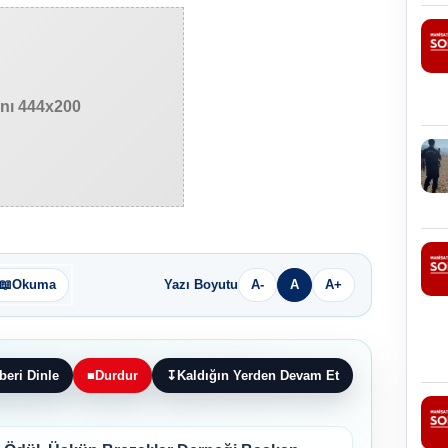
anı 444x200
📖
Okuma
Yazı Boyutu
A-
A
A+
beri Dinle
■
Durdur
↧
Kaldığın Yerden Devam Et