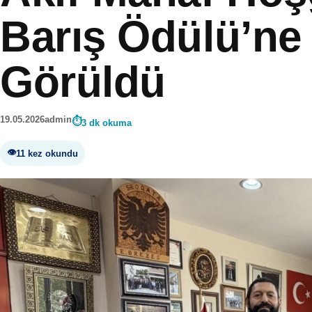
Barış Ödülü’ne
Görüldü
19.05.2026
admin
3 dk okuma
11 kez okundu