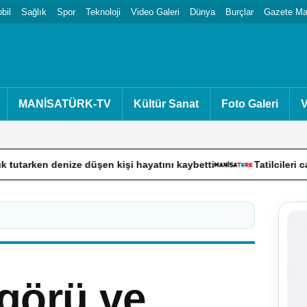
bil
Sağlık
Spor
Teknoloji
Video Galeri
Dünya
Burçlar
Gazete Man
MANİSATÜRK-TV
Kültür Sanat
Foto Galeri
V
enize düşen kişi hayatını kaybetti
Tatilcileri canından bezd
görü ve