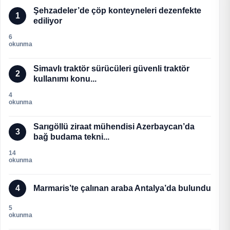
Şehzadeler’de çöp konteyneleri dezenfekte
1
ediliyor
6
okunma
Simavlı traktör sürücüleri güvenli traktör
2
kullanımı konu...
4
okunma
Sarıgöllü ziraat mühendisi Azerbaycan’da
3
bağ budama tekni...
14
okunma
4
Marmaris’te çalınan araba Antalya’da bulundu
5
okunma