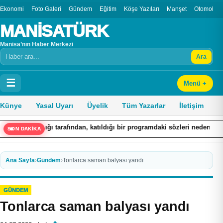
Ekonomi
Foto Galeri
Gündem
Eğitim
Köşe Yazıları
Manşet
Otomobil
MANİSATÜRK
Manisa’nın Haber Merkezi
Ara
Arama
☰
Menü +
Künye
Yasal Uyarı
Üyelik
Tüm Yazarlar
İletişim
atıldığı bir programdaki sözleri nedeniyle hakkında ’Cumhurbaşkanına ha
SON DAKİKA
Ana Sayfa
›
Gündem
›
Tonlarca saman balyası yandı
GÜNDEM
Tonlarca saman balyası yandı