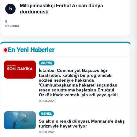
Milli jimnastikçi Ferhat Arıcan dünya
5
dördüncüsü
8
okunma
En Yeni Haberler
ASAYİŞ
İstanbul Cumhuriyet Başsavcılığı
tarafından, katıldığı bir programdaki
sözleri nedeniyle hakkında
’Cumhurbaşkanına hakaret’ suçundan
resen soruşturma başlatılan Ertuğrul
Özkök ifade vermek için adliyeye geldi.
06.08.2026
GENEL
Su altının renkli dünyası, Marmaris’e dalış
turizmiyle hayat veriyor
06.08.2026