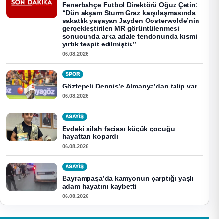
Fenerbahçe Futbol Direktörü Oğuz Çetin:
“Dün akşam Sturm Graz karşılaşmasında
sakatlık yaşayan Jayden Oosterwolde’nin
gerçekleştirilen MR görüntülenmesi
sonucunda arka adale tendonunda kısmi
yırtık tespit edilmiştir.”
06.08.2026
SPOR
Göztepeli Dennis’e Almanya’dan talip var
06.08.2026
ASAYİŞ
Evdeki silah faciası küçük çocuğu
hayattan kopardı
06.08.2026
ASAYİŞ
Bayrampaşa’da kamyonun çarptığı yaşlı
adam hayatını kaybetti
06.08.2026