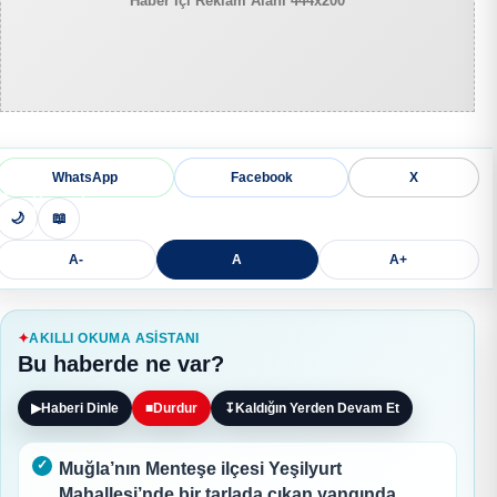
Haber İçi Reklam Alanı 444x200
WhatsApp
Facebook
X
🌙
📖
A-
A
A+
AKILLI OKUMA ASISTANI
Bu haberde ne var?
▶
Haberi Dinle
■
Durdur
↧
Kaldığın Yerden Devam Et
Muğla’nın Menteşe ilçesi Yeşilyurt
Mahallesi’nde bir tarlada çıkan yangında