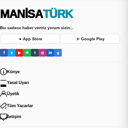
MANİSA
TÜRK
Biz sadece haber veririz yorum sizin...
App Store
Google Play
●
▶
f
x
▶
☘
t
◎
in
g
Künye
Yasal Uyarı
Üyelik
Tüm Yazarlar
İletişim