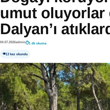
umut oluyorlar
Dalyan’ı atıklar
04.07.2026
admin
1 dk okuma
13 kez okundu