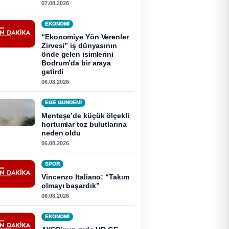
07.08.2026
EKONOMI
“Ekonomiye Yön Verenler
Zirvesi” iş dünyasının
önde gelen isimlerini
Bodrum’da bir araya
getirdi
06.08.2026
EGE GUNDEMİ
Menteşe’de küçük ölçekli
hortumlar toz bulutlarına
neden oldu
06.08.2026
SPOR
Vincenzo Italiano: “Takım
olmayı başardık”
06.08.2026
EKONOMI