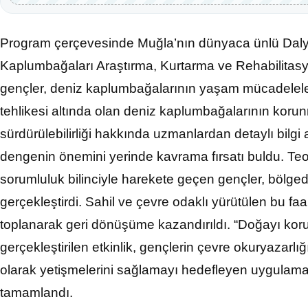
Program çerçevesinde Muğla’nın dünyaca ünlü Dal
Kaplumbağaları Araştırma, Kurtarma ve Rehabilita
gençler, deniz kaplumbağalarının yaşam mücadelelerin
tehlikesi altında olan deniz kaplumbağalarının korun
sürdürülebilirliği hakkında uzmanlardan detaylı bilgi al
dengenin önemini yerinde kavrama fırsatı buldu. Teo
sorumluluk bilinciyle harekete geçen gençler, bölgede
gerçekleştirdi. Sahil ve çevre odaklı yürütülen bu faal
toplanarak geri dönüşüme kazandırıldı. “Doğayı kor
gerçekleştirilen etkinlik, gençlerin çevre okuryazarlığ
olarak yetişmelerini sağlamayı hedefleyen uygulamal
tamamlandı.