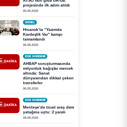
AYSO’nun gıda UR-GE
projesinde ilk adım atıldı
06.08.2026
GENEL
Hisarcık’ta “Yazımda
Kardeşlik Var” kampı
tamamlandı
06.08.2026
EGE GUNDEMİ
AHBAP soruşturmasında
milyonluk bağışlar mercek
altında: Sanat
dünyasından dikkat çeken
transferler
06.08.2026
EGE GUNDEMİ
Menteşe’de ticari araç dere
yatağına uçtu: 2 yaralı
06.08.2026