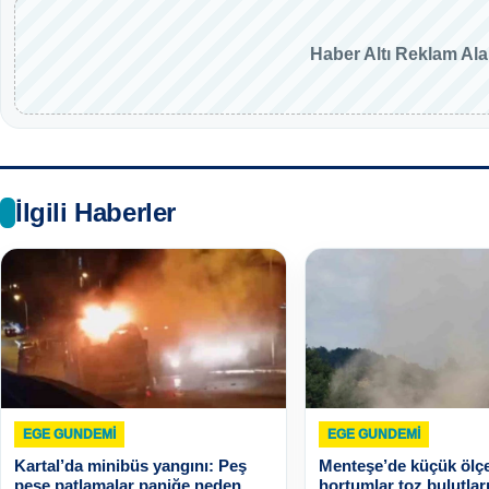
Haber Altı Reklam Al
İlgili Haberler
EGE GUNDEMİ
EGE GUNDEMİ
Kartal’da minibüs yangını: Peş
Menteşe’de küçük ölçe
peşe patlamalar paniğe neden
hortumlar toz bulutla