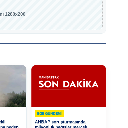
anı 1280x200
EGE GUNDEMİ
kli
AHBAP soruşturmasında
rına neden
milyonluk bağışlar mercek