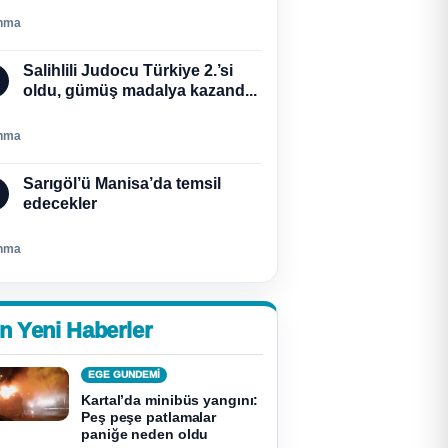
nma
Salihlili Judocu Türkiye 2.’si
oldu, gümüş madalya kazand...
nma
Sarıgöl’ü Manisa’da temsil
edecekler
nma
n Yeni Haberler
EGE GUNDEMİ
Kartal’da minibüs yangını:
Peş peşe patlamalar
paniğe neden oldu