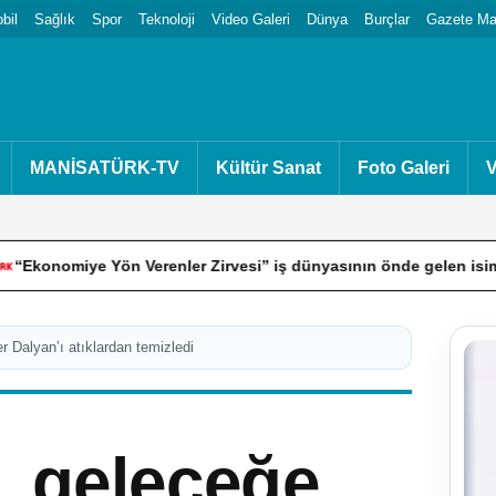
bil
Sağlık
Spor
Teknoloji
Video Galeri
Dünya
Burçlar
Gazete Man
MANİSATÜRK-TV
Kültür Sanat
Foto Galeri
V
ön Verenler Zirvesi” iş dünyasının önde gelen isimlerini Bodrum’d
r Dalyan’ı atıklardan temizledi
, geleceğe