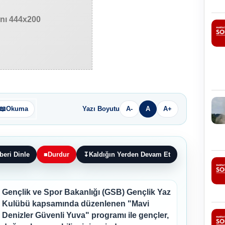
anı 444x200
📖
Okuma
Yazı Boyutu
A-
A
A+
beri Dinle
■
Durdur
↧
Kaldığın Yerden Devam Et
Gençlik ve Spor Bakanlığı (GSB) Gençlik Yaz
Kulübü kapsamında düzenlenen "Mavi
Denizler Güvenli Yuva" programı ile gençler,