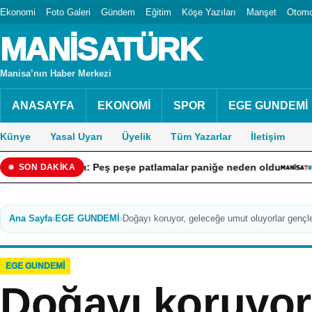
Ekonomi
Foto Galeri
Gündem
Eğitim
Köşe Yazıları
Manşet
Otomo
MANİSATÜRK
Manisa’nın Haber Merkezi
ANASAYFA
EKONOMİ
SPOR
EGE GUNDEMİ
Künye
Yasal Uyarı
Üyelik
Tüm Yazarlar
İletişim
gını: Peş peşe patlamalar paniğe neden oldu
“Ekonomiye Y
SON DAKİKA
Ana Sayfa
›
EGE GUNDEMİ
›
Doğayı koruyor, geleceğe umut oluyorlar gençle
EGE GUNDEMİ
Doğayı koruyor