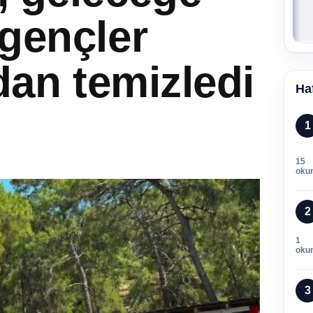
 gençler
dan temizledi
Ha
1
15
oku
2
1
oku
3