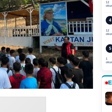
12
oku
4
12
oku
5
1
oku
E